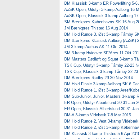
DM Klassisk 3-kamp ER Powerlifting 5-6
AaSK Open, Udstyr 3-kamp Aalborg 16 M
AaSK Open, Klassisk 3-kamp Aalborg 17
SM Bænkpres Københavns SK 16 Aug 2
JM Bænkpres Thisted 16 Aug 2014
DM Hold Runde 3, Øst 3-kamp Tårnby SK
DM Bænkpres Klassisk Aalborg (AaSK) 
JM 3-kamp Aarhus AK 11 Okt 2014
SM 3-kamp Hvidovre SF/Ares 11 Okt 20
DM Masters Dødløft og Squat 3-kamp Tå
TSK Cup, Udstyr 3-kamp Tårnby 22-23 N
TSK Cup, Klassisk 3-kamp Tårnby 22-23
DM Bænkpres Rødby 29-30 Nov 2014
DM Hold Finale 3-kamp Aalborg SK 6 De
DM Hold Runde 1, Øst 3-kamp Ares/Køb
DM Sub-Junior, Junior, Masters 3-kamp 
ER Open, Udstyr Albertslund 30-31 Jan 
ER Open, Klassisk Albertslund 30-31 Ja
DM-A 3-kamp Videbæk 7-8 Mar 2015
DM Hold Runde 2, Vest 3-kamp Videbæk
DM Hold Runde 2, Øst 3-kamp Københav
DM Klassisk 3-kamp Thisted 5-6 Apr 201