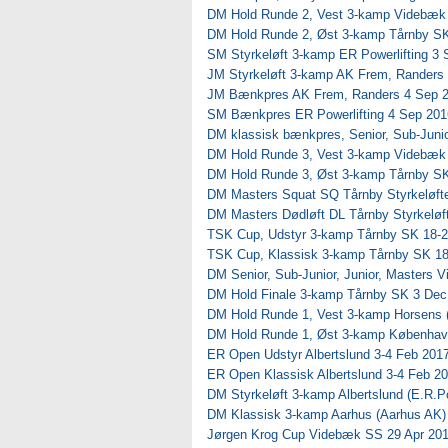
DM Hold Runde 2, Vest 3-kamp Videbæk
DM Hold Runde 2, Øst 3-kamp Tårnby SK
SM Styrkeløft 3-kamp ER Powerlifting 3
JM Styrkeløft 3-kamp AK Frem, Randers
JM Bænkpres AK Frem, Randers 4 Sep 
SM Bænkpres ER Powerlifting 4 Sep 201
DM klassisk bænkpres, Senior, Sub-Junio
DM Hold Runde 3, Vest 3-kamp Videbæk
DM Hold Runde 3, Øst 3-kamp Tårnby SK
DM Masters Squat SQ Tårnby Styrkeløfte
DM Masters Dødløft DL Tårnby Styrkeløf
TSK Cup, Udstyr 3-kamp Tårnby SK 18-
TSK Cup, Klassisk 3-kamp Tårnby SK 18
DM Senior, Sub-Junior, Junior, Masters
DM Hold Finale 3-kamp Tårnby SK 3 Dec
DM Hold Runde 1, Vest 3-kamp Horsens 
DM Hold Runde 1, Øst 3-kamp Københav
ER Open Udstyr Albertslund 3-4 Feb 201
ER Open Klassisk Albertslund 3-4 Feb 2
DM Styrkeløft 3-kamp Albertslund (E.R.Po
DM Klassisk 3-kamp Aarhus (Aarhus AK)
Jørgen Krog Cup Videbæk SS 29 Apr 20