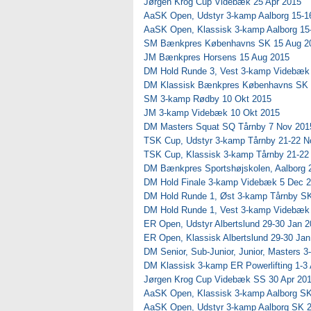
Jørgen Krog Cup Videbæk 25 Apr 2015
AaSK Open, Udstyr 3-kamp Aalborg 15-1
AaSK Open, Klassisk 3-kamp Aalborg 15
SM Bænkpres Københavns SK 15 Aug 2
JM Bænkpres Horsens 15 Aug 2015
DM Hold Runde 3, Vest 3-kamp Videbæk
DM Klassisk Bænkpres Københavns SK 
SM 3-kamp Rødby 10 Okt 2015
JM 3-kamp Videbæk 10 Okt 2015
DM Masters Squat SQ Tårnby 7 Nov 201
TSK Cup, Udstyr 3-kamp Tårnby 21-22 N
TSK Cup, Klassisk 3-kamp Tårnby 21-22
DM Bænkpres Sportshøjskolen, Aalborg 
DM Hold Finale 3-kamp Videbæk 5 Dec 
DM Hold Runde 1, Øst 3-kamp Tårnby SK
DM Hold Runde 1, Vest 3-kamp Videbæk
ER Open, Udstyr Albertslund 29-30 Jan 
ER Open, Klassisk Albertslund 29-30 Ja
DM Senior, Sub-Junior, Junior, Masters 
DM Klassisk 3-kamp ER Powerlifting 1-3
Jørgen Krog Cup Videbæk SS 30 Apr 20
AaSK Open, Klassisk 3-kamp Aalborg SK
AaSK Open, Udstyr 3-kamp Aalborg SK 2