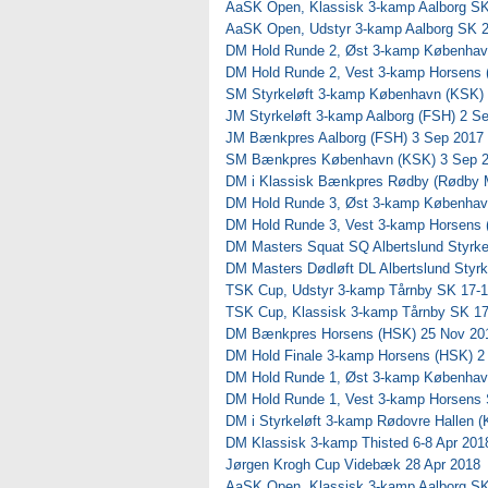
AaSK Open, Klassisk 3-kamp Aalborg SK
AaSK Open, Udstyr 3-kamp Aalborg SK 2
DM Hold Runde 2, Øst 3-kamp København
DM Hold Runde 2, Vest 3-kamp Horsens 
SM Styrkeløft 3-kamp København (KSK)
JM Styrkeløft 3-kamp Aalborg (FSH) 2 S
JM Bænkpres Aalborg (FSH) 3 Sep 2017
SM Bænkpres København (KSK) 3 Sep 
DM i Klassisk Bænkpres Rødby (Rødby M
DM Hold Runde 3, Øst 3-kamp København
DM Hold Runde 3, Vest 3-kamp Horsens 
DM Masters Squat SQ Albertslund Styrke
DM Masters Dødløft DL Albertslund Styrk
TSK Cup, Udstyr 3-kamp Tårnby SK 17-
TSK Cup, Klassisk 3-kamp Tårnby SK 17
DM Bænkpres Horsens (HSK) 25 Nov 20
DM Hold Finale 3-kamp Horsens (HSK) 2
DM Hold Runde 1, Øst 3-kamp Københav
DM Hold Runde 1, Vest 3-kamp Horsens 
DM i Styrkeløft 3-kamp Rødovre Hallen 
DM Klassisk 3-kamp Thisted 6-8 Apr 201
Jørgen Krogh Cup Videbæk 28 Apr 2018
AaSK Open, Klassisk 3-kamp Aalborg SK