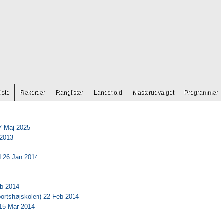
iste
Rekorder
Ranglister
Landshold
Masterudvalget
Programmer
7 Maj 2025
 2013
d 26 Jan 2014
4
4
b 2014
ortshøjskolen) 22 Feb 2014
15 Mar 2014