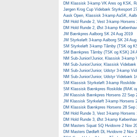
DM Klassisk 3-kamp VK Ares og KSK, Rø
Jørgen Krog Cup Videbæk Styrkesport 27
Aask Open, Klassisk 3-kamp AaSK, Aalb
DM Hold Runde 2, Vest 3-kamp Horsens 
DM Hold Runde 2, Øst 3-kamp Københav
JM Bænkpres Aalborg SK 24 Aug 2019
JM Styrkeløft 3-kamp Aalborg SK 24 Aug
SM Styrkeløft 3-kamp Tårnby (TSK og K
SM Bænkpres Tårnby (TSK og KSK) 24 
NM Sub-Junior//Junior, Klassisk 3-kamp
NM Sub-Junior/Junior, Klassisk Videbæk
NM Sub-Junior/Junior, Udstyr 3-kamp V
NM Sub-Junior/Junior, Udstyr Videbæk 1
SM Klassisk Styrkeløft 3-kamp Roskild
SM Klassisk Bænkpres Roskilde (RAK o
JM Klassisk Bænkpres Horsens 22 Sep 
JM Klassisk Styrkeløft 3-kamp Horsens 
DM Klassisk Bænkpres Horsens 28 Sep 
DM Hold Runde 3, Vest 3-kamp Horsens 
DM Hold Runde 3, Øst 3-kamp Københav
DM Masters Squat SQ Hvidovre 2 Nov 2
DM Masters Dødløft DL Hvidovre 2 Nov 