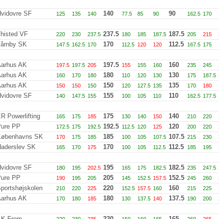
vidovre SF
140
90
125
135
140
77.5
85
90
162.5
170
histed VF
237.5
187.5
220
230
237.5
180
185
187.5
205
215
årnby SK
170
112.5
147.5
162.5
170
112.5
120
120
167.5
175
arhus AK
197.5
160
197.5
197.5
205
155
155
160
235
245
arhus AK
180
130
160
170
180
110
120
130
175
187.5
arhus AK
150
135
150
150
150
120
127.5
135
170
180
vidovre SF
155
110
140
147.5
155
100
105
110
162.5
177.5
R Powerlifting
175
140
165
175
185
130
140
150
210
220
ure PP
192.5
120
172.5
175
192.5
112.5
120
125
200
220
Københavns SK
185
107.5
170
175
185
100
105
107.5
215
230
aderslev SK
170
112.5
165
170
175
100
105
112.5
185
195
vidovre SF
195
182.5
180
195
202.5
165
175
182.5
235
247.5
ure PP
205
152.5
190
195
205
145
152.5
157.5
245
260
portshøjskolen
220
160
210
220
225
152.5
157.5
160
215
225
arhus AK
180
137.5
170
180
185
130
137.5
140
190
200
AK Frem
230
165