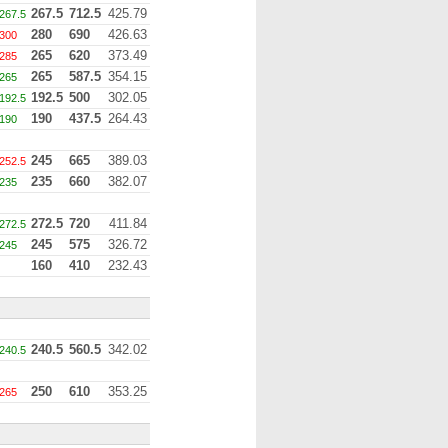
267.5
712.5
425.79
267.5
280
690
426.63
300
265
620
373.49
285
265
587.5
354.15
265
192.5
500
302.05
192.5
190
437.5
264.43
190
245
665
389.03
252.5
235
660
382.07
235
272.5
720
411.84
272.5
245
575
326.72
245
160
410
232.43
240.5
560.5
342.02
240.5
250
610
353.25
265