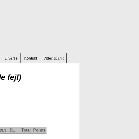
Diverse
Kontakt
Vidensbank
e fejl)
DL
Total
Points
DL3