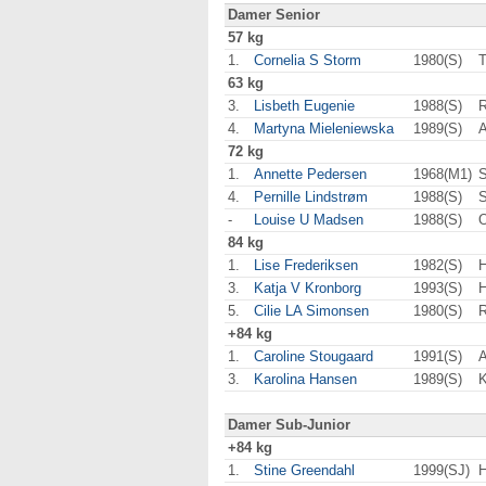
Damer Senior
57 kg
1.
Cornelia S Storm
1980(S)
T
63 kg
3.
Lisbeth Eugenie
1988(S)
R
4.
Martyna Mieleniewska
1989(S)
A
72 kg
1.
Annette Pedersen
1968(M1)
S
4.
Pernille Lindstrøm
1988(S)
S
-
Louise U Madsen
1988(S)
84 kg
1.
Lise Frederiksen
1982(S)
H
3.
Katja V Kronborg
1993(S)
5.
Cilie LA Simonsen
1980(S)
R
+84 kg
1.
Caroline Stougaard
1991(S)
A
3.
Karolina Hansen
1989(S)
Damer Sub-Junior
+84 kg
1.
Stine Greendahl
1999(SJ)
H