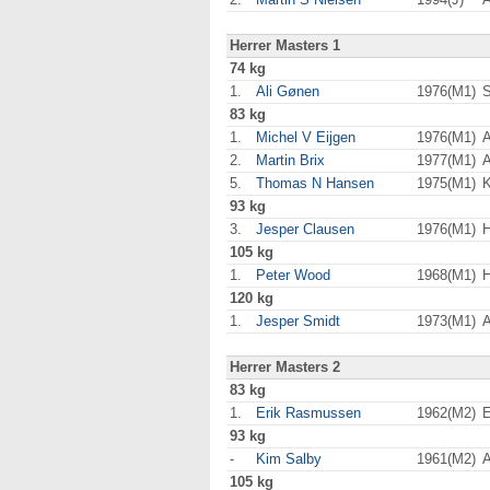
Herrer Masters 1
74 kg
1.
Ali Gønen
1976(M1)
S
83 kg
1.
Michel V Eijgen
1976(M1)
2.
Martin Brix
1977(M1)
A
5.
Thomas N Hansen
1975(M1)
93 kg
3.
Jesper Clausen
1976(M1)
H
105 kg
1.
Peter Wood
1968(M1)
H
120 kg
1.
Jesper Smidt
1973(M1)
Herrer Masters 2
83 kg
1.
Erik Rasmussen
1962(M2)
E
93 kg
-
Kim Salby
1961(M2)
A
105 kg