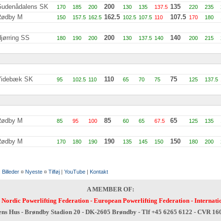
udenådalens SK
200
135
170
185
200
130
135
137.5
220
235
Rødby M
162.5
107.5
150
157.5
162.5
102.5
107.5
110
170
180
jørring SS
200
140
180
190
200
130
137.5
140
200
215
Videbæk SK
110
75
95
102.5
110
65
70
75
125
137.5
Rødby M
85
65
85
95
100
60
65
67.5
125
135
Rødby M
190
150
170
180
190
135
145
150
180
200
:
Billeder
¤
Nyeste
¤
Tilføj
|
YouTube
|
Kontakt
A MEMBER OF:
-
Nordic Powerlifting Federation
-
European Powerlifting Federation
-
Internati
ens Hus - Brøndby Stadion 20 - DK-2605 Brøndby - Tlf +45 6265 6122 - CVR 1