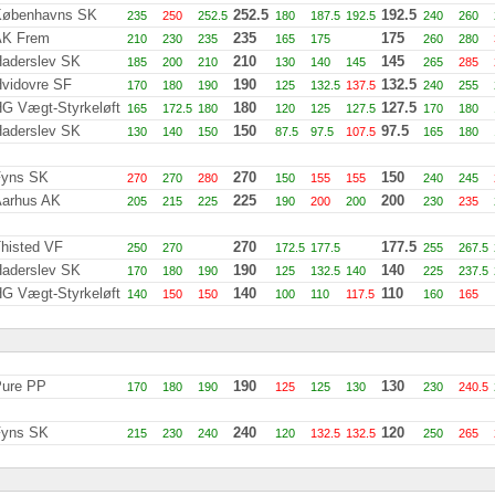
Københavns SK
252.5
192.5
235
250
252.5
180
187.5
192.5
240
260
AK Frem
235
175
210
230
235
165
175
260
280
aderslev SK
210
145
185
200
210
130
140
145
265
285
vidovre SF
190
132.5
170
180
190
125
132.5
137.5
240
255
G Vægt-Styrkeløft
180
127.5
165
172.5
180
120
125
127.5
170
180
aderslev SK
150
97.5
130
140
150
87.5
97.5
107.5
165
180
Fyns SK
270
150
270
270
280
150
155
155
240
245
arhus AK
225
200
205
215
225
190
200
200
230
235
histed VF
270
177.5
250
270
172.5
177.5
255
267.5
aderslev SK
190
140
170
180
190
125
132.5
140
225
237.5
G Vægt-Styrkeløft
140
110
140
150
150
100
110
117.5
160
165
ure PP
190
130
170
180
190
125
125
130
230
240.5
Fyns SK
240
120
215
230
240
120
132.5
132.5
250
265