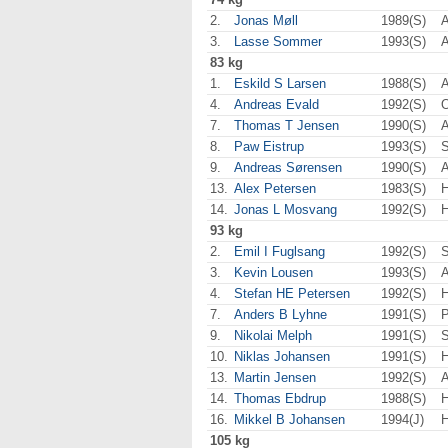
2.
Jonas Møll
1989(S)
A
3.
Lasse Sommer
1993(S)
83 kg
1.
Eskild S Larsen
1988(S)
A
4.
Andreas Evald
1992(S)
7.
Thomas T Jensen
1990(S)
8.
Paw Eistrup
1993(S)
S
9.
Andreas Sørensen
1990(S)
13.
Alex Petersen
1983(S)
H
14.
Jonas L Mosvang
1992(S)
H
93 kg
2.
Emil I Fuglsang
1992(S)
S
3.
Kevin Lousen
1993(S)
A
4.
Stefan HE Petersen
1992(S)
H
7.
Anders B Lyhne
1991(S)
P
9.
Nikolai Melph
1991(S)
S
10.
Niklas Johansen
1991(S)
H
13.
Martin Jensen
1992(S)
A
14.
Thomas Ebdrup
1988(S)
H
16.
Mikkel B Johansen
1994(J)
H
105 kg