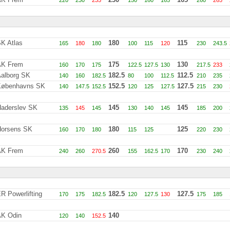
220
230
235
150
160
165
260
265
K Atlas
180
115
165
180
180
100
115
120
230
243.5
AK Frem
175
130
160
170
175
122.5
127.5
130
217.5
233
alborg SK
182.5
112.5
140
160
182.5
80
100
112.5
210
235
Københavns SK
152.5
127.5
140
147.5
152.5
120
125
127.5
215
230
aderslev SK
145
145
135
145
145
130
140
145
185
200
orsens SK
180
125
160
170
180
115
125
220
230
AK Frem
260
170
240
260
270.5
155
162.5
170
230
240
R Powerlifting
182.5
127.5
170
175
182.5
120
127.5
130
175
185
K Odin
140
120
140
152.5