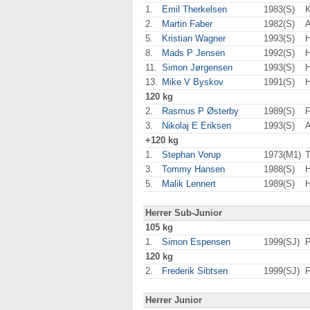
1.
Emil Therkelsen
1983(S)
2.
Martin Faber
1982(S)
5.
Kristian Wagner
1993(S)
H
8.
Mads P Jensen
1992(S)
H
11.
Simon Jørgensen
1993(S)
H
13.
Mike V Byskov
1991(S)
H
120 kg
2.
Rasmus P Østerby
1989(S)
3.
Nikolaj E Eriksen
1993(S)
A
+120 kg
1.
Stephan Vorup
1973(M1)
T
3.
Tommy Hansen
1988(S)
H
5.
Malik Lennert
1989(S)
H
Herrer Sub-Junior
105 kg
1.
Simon Espensen
1999(SJ)
P
120 kg
2.
Frederik Sibtsen
1999(SJ)
Herrer Junior