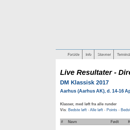
Forside
Info
Stævner
Terminsl
Live Resultater - Dir
DM Klassisk 2017
Aarhus (Aarhus AK), d. 14-16 A
Klasser, med løft fra alle runder
Vis
:
Bedste løft
-
Alle løft
-
Points
-
Beds
#
Navn
Født