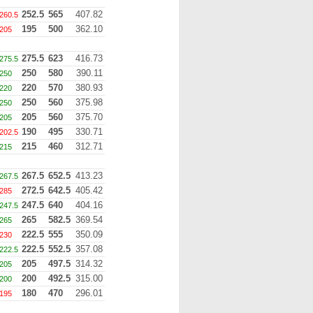
252.5
565
407.82
260.5
195
500
362.10
205
275.5
623
416.73
275.5
250
580
390.11
250
220
570
380.93
220
250
560
375.98
250
205
560
375.70
205
190
495
330.71
202.5
215
460
312.71
215
267.5
652.5
413.23
267.5
272.5
642.5
405.42
285
247.5
640
404.16
247.5
265
582.5
369.54
265
222.5
555
350.09
230
222.5
552.5
357.08
222.5
205
497.5
314.32
205
200
492.5
315.00
200
180
470
296.01
195