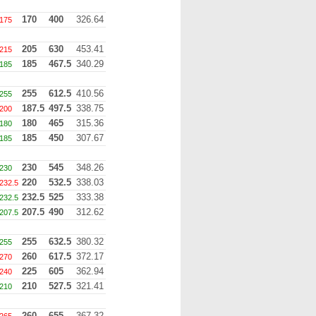
170
400
326.64
175
205
630
453.41
215
185
467.5
340.29
185
255
612.5
410.56
255
187.5
497.5
338.75
200
180
465
315.36
180
185
450
307.67
185
230
545
348.26
230
220
532.5
338.03
232.5
232.5
525
333.38
232.5
207.5
490
312.62
207.5
255
632.5
380.32
255
260
617.5
372.17
270
225
605
362.94
240
210
527.5
321.41
210
260
655
367.32