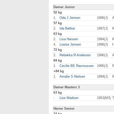
Damer Junior
52 kg
1.
Oda J Jensen
1996(J)
A
57 kg
2.
Ida Bøtker
1997(J)
63 kg
2.
Lisa Hansen
1994(J)
4.
Louise Jensen
1996(J)
H
72 kg
2.
Rebekka R Andersen
1996(J)
A
84 kg
1.
Cecilie BE Rasmussen
1995(J)
R
+84 kg
1.
Amalie S Nielsen
1994(J)
Damer Masters 3
63 kg
-
Lise Madsen
1953(M3)
T
Herrer Senior
74 kg