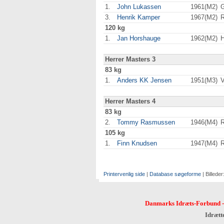
1.
John Lukassen
1961(M2)
G
3.
Henrik Kamper
1967(M2)
120 kg
1.
Jan Horshauge
1962(M2)
H
Herrer Masters 3
83 kg
1.
Anders KK Jensen
1951(M3)
Herrer Masters 4
83 kg
2.
Tommy Rasmussen
1946(M4)
105 kg
1.
Finn Knudsen
1947(M4)
Printervenlig side
|
Database søgeforme
| Billeder
Danmarks Idræts-Forbund
Idrætt