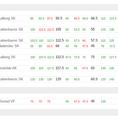
alborg SK
92.5
66.5
85
92.5
97.5
60
65.5
66.5
115
122.5
Københavns SK
105
55
105
112.5
112.5
50
52.5
55
125
135
Københavns SK
112.5
57.5
102.5
110
112.5
50
57.5
60
115
125
aderslev SK
60
45
55
60
62.5
40
45
47.5
70
72.5
alborg SK
112.5
75
100
107.5
112.5
67.5
72.5
75
120
127.5
oskilde AK
117.5
65
105
110
117.5
60
65
67.5
135
145
Københavns SK
135
60.5
120
130
135
50
60.5
125
140
histed VF
45
75
75
75
45
47.5
47.5
130