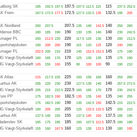
alborg SK
197.5
115
185
192.5
197.5
107.5
112.5
115
237.5
252.5
AK Frem
172.5
132.5
167.5
172.5
177.5
127.5
132.5
135
195
205
K Nordland
207.5
140
200
207.5
135
140
142.5
250
260
Odense BBC
190
140
180
185
190
130
135
140
230
242.5
Amager PL
220
130
200
212.5
220
117.5
125
130
200
212.5
portshøjskolen
190
120
190
200
200
115
120
125
240
240
Amager PL
210
145
202.5
205
210
145
152.5
152.5
175
190
G Vægt-Styrkeløft
170
135
160
165
170
125
130
135
175
190
G Vægt-Styrkeløft
155
90
145
155
165
90
100
100
190
210
K Atlas
225
160
215
217.5
225
150
155
160
250
260
arhus AK
230
140
205
220
230
127.5
135
140
257.5
272.5
G Vægt-Styrkeløft
222.5
170
205
215
222.5
160
165
170
230
242.5
ure PP
182.5
135
175
182.5
190
135
135
140
240
255
portshøjskolen
190
142.5
175
182.5
190
135
142.5
150
215
222.5
G Vægt-Styrkeløft
205
125
190
205
205
125
132.5
132.5
200
210
arhus AK
155
137.5
137.5
145
155
137.5
145
150
185
195
aderslev SK
185
107.5
165
175
185
100
107.5
112.5
180
190
G Vægt-Styrkeløft
160
130
155
160
167.5
125
130
132.5
180
195