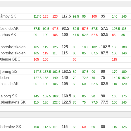
årnby SK
117.5
95
117.5
123
123
92.5
95
100
140
145
oskilde AK
92.5
57.5
87.5
92.5
97.5
52.5
57.5
57.5
107.5
115
arhus AK
100
52.5
90
100
105
47.5
52.5
57.5
85
85
portshøjskolen
125
102.5
105
115
125
95
100
102.5
165
180
portshøjskolen
115
87.5
105
115
115
80
85
87.5
130
140
Odense BBC
105
105
65
115
jørring SS
162.5
90
147.5
157.5
162.5
80
87.5
90
170
180
Heden
140
75
127.5
135
140
70
72.5
75
142.5
152.5
oskilde AK
105
62.5
95
100
105
55
60
62.5
110
120
alborg SK
160.5
90
145
152.5
160.5
80
85
90
165
175
Københavns SK
122.5
77.5
110
120
122.5
70
75
77.5
130
145
aderslev SK
115
60
100
112.5
115
55
60
60
115
125