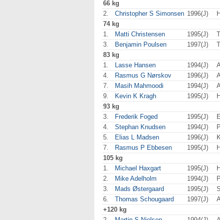
66 kg
2.
Christopher S Simonsen
1996(J)
H
74 kg
1.
Matti Christensen
1995(J)
T
3.
Benjamin Poulsen
1997(J)
T
83 kg
1.
Lasse Hansen
1994(J)
A
4.
Rasmus G Nørskov
1996(J)
A
7.
Masih Mahmoodi
1994(J)
A
9.
Kevin K Kragh
1995(J)
H
93 kg
3.
Frederik Foged
1995(J)
E
4.
Stephan Knudsen
1994(J)
P
5.
Elias L Madsen
1996(J)
7.
Rasmus P Ebbesen
1995(J)
H
105 kg
1.
Michael Haxgart
1995(J)
H
2.
Mike Adelholm
1994(J)
P
3.
Mads Østergaard
1995(J)
S
6.
Thomas Schougaard
1997(J)
A
+120 kg
2.
Martin S Nielsen
1994(J)