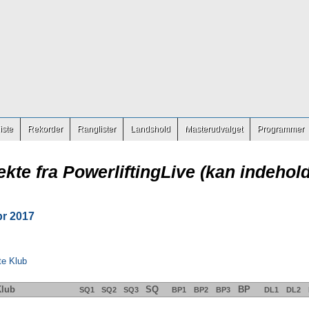
iste
Rekorder
Ranglister
Landshold
Masterudvalget
Programmer
ekte fra PowerliftingLive (kan indehold
pr 2017
te Klub
Klub
SQ
BP
SQ1
SQ2
SQ3
BP1
BP2
BP3
DL1
DL2