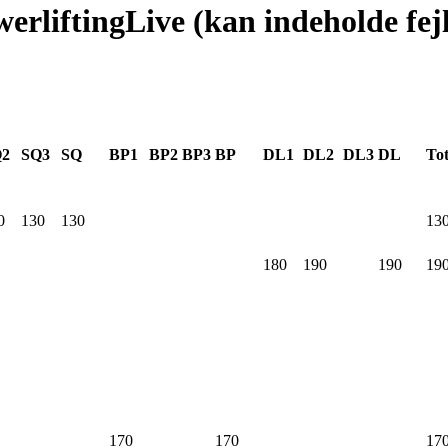
werliftingLive (kan indeholde fej
Q2
SQ3
SQ
BP1
BP2
BP3
BP
DL1
DL2
DL3
DL
Tot
0
.0
130
.0
130
.0
13
180
.0
190
.0
190
.0
19
170
.0
170
.0
17