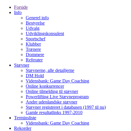
Forside
Info
Generel info
Bestyrelse
Udvalg
Udviklingskonsulent
Sportschef
Klubber
Trænere
Dommere
Referater
Stævner
Stævnerne, alle detailjerne
DM Hold
Vidensbank: Game Day Coaching
Online konkurrencer
Online tilmelding til stævner
Powerlifting Live Stævneprogram
Andre udenlandske stævner
Stævner registreret i databasen (1997 til nu)
Gamle resultatlinks 1997-2010
Terminsliste
Vidensbank: Game Day Coaching
Rekorder