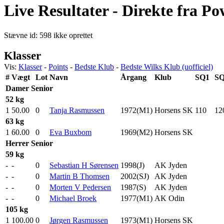
Live Resultater - Direkte fra Po
Stævne id: 598 ikke oprettet
Klasser
Vis:
Klasser
-
Points
-
Bedste Klub
-
Bedste Wilks Klub (uofficiel)
#
Vægt
Lot
Navn
Årgang
Klub
SQ1
S
Damer
Senior
52 kg
1
50.00
0
Tanja Rasmussen
1972(M1)
Horsens SK
110
.0
12
63 kg
1
60.00
0
Eva Buxbom
1969(M2)
Horsens SK
Herrer
Senior
59 kg
-
-
0
Sebastian H Sørensen
1998(J)
AK Jyden
-
-
0
Martin B Thomsen
2002(SJ)
AK Jyden
-
-
0
Morten V Pedersen
1987(S)
AK Jyden
-
-
0
Michael Broek
1977(M1)
AK Odin
105 kg
1
100.00
0
Jørgen Rasmussen
1973(M1)
Horsens SK