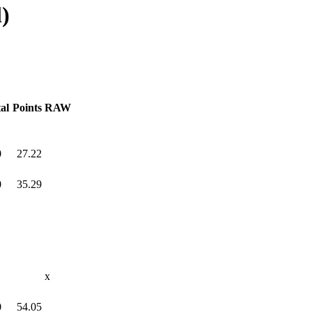
l)
al
Points
RAW
0
.0
27.22
0
.0
35.29
x
0
.0
54.05