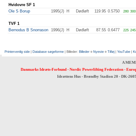
Hvidovre SF 1
Ole S Borup
1995(J)
H
Dødløft
119.95
0.5750
280
300
TVF 1
Bernodus B Snorrason
1996(J)
H
Dødløft
87.55
0.6477
225
245
Printervenlig side
|
Database søgeforme
| Billeder:
Billeder
¤
Nyeste
¤
Tilføj
|
YouTube
|
K
A MEM
Danmarks Idræts-Forbund
-
Nordic Powerlifting Federation
-
Europ
Idrættens Hus - Brøndby Stadion 20 - DK-260