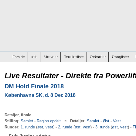
Forside
Info
Stævner
Terminsliste
Rekorder
Ranglister
Live Resultater - Direkte fra Powerlif
DM Hold Finale 2018
Københavns SK, d. 8 Dec 2018
Detaljer, finale
Stilling
:
Samlet
-
Region opdelt
¤
Detaljer
:
Samlet
-
Øst
-
Vest
Runder
:
1. runde
(
øst
,
vest
) -
2. runde
(
øst
,
vest
) -
3. runde
(
øst
,
vest
) -
F