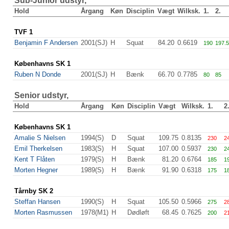
Sub-Junior udstyr,
Hold
Årgang
Køn
Disciplin
Vægt
Wilksk.
1.
2.
TVF 1
Benjamin F Andersen
2001(SJ)
H
Squat
84.20
0.6619
190
197.5
Københavns SK 1
Ruben N Donde
2001(SJ)
H
Bænk
66.70
0.7785
80
85
Senior udstyr,
Hold
Årgang
Køn
Disciplin
Vægt
Wilksk.
1.
2
Københavns SK 1
Amalie S Nielsen
1994(S)
D
Squat
109.75
0.8135
230
2
Emil Therkelsen
1983(S)
H
Squat
107.00
0.5937
230
2
Kent T Flåten
1979(S)
H
Bænk
81.20
0.6764
185
1
Morten Hegner
1989(S)
H
Bænk
91.90
0.6318
175
1
Tårnby SK 2
Steffan Hansen
1990(S)
H
Squat
105.50
0.5966
275
2
Morten Rasmussen
1978(M1)
H
Dødløft
68.45
0.7625
200
2