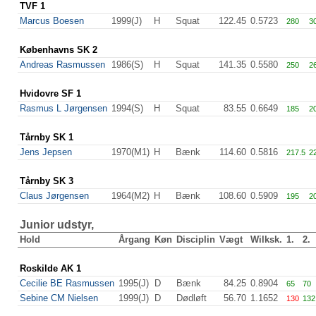
TVF 1
Marcus Boesen
1999(J)
H
Squat
122.45
0.5723
280
3
Københavns SK 2
Andreas Rasmussen
1986(S)
H
Squat
141.35
0.5580
250
2
Hvidovre SF 1
Rasmus L Jørgensen
1994(S)
H
Squat
83.55
0.6649
185
2
Tårnby SK 1
Jens Jepsen
1970(M1)
H
Bænk
114.60
0.5816
217.5
2
Tårnby SK 3
Claus Jørgensen
1964(M2)
H
Bænk
108.60
0.5909
195
2
Junior udstyr,
Hold
Årgang
Køn
Disciplin
Vægt
Wilksk.
1.
2.
Roskilde AK 1
Cecilie BE Rasmussen
1995(J)
D
Bænk
84.25
0.8904
65
70
Sebine CM Nielsen
1999(J)
D
Dødløft
56.70
1.1652
130
132