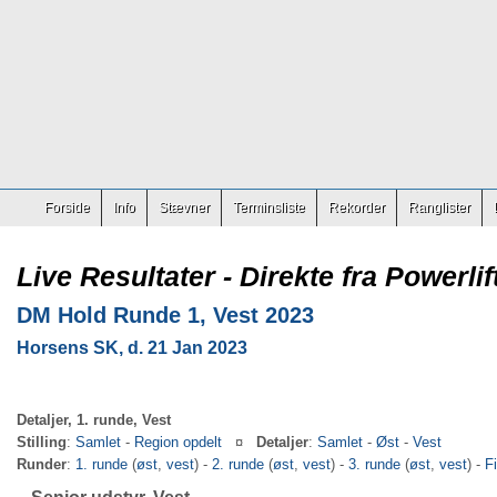
Forside
Info
Stævner
Terminsliste
Rekorder
Ranglister
Live Resultater - Direkte fra Powerlif
DM Hold Runde 1, Vest 2023
Horsens SK, d. 21 Jan 2023
Detaljer, 1. runde, Vest
Stilling
:
Samlet
-
Region opdelt
¤
Detaljer
:
Samlet
-
Øst
-
Vest
Runder
:
1. runde
(
øst
,
vest
) -
2. runde
(
øst
,
vest
) -
3. runde
(
øst
,
vest
) -
F