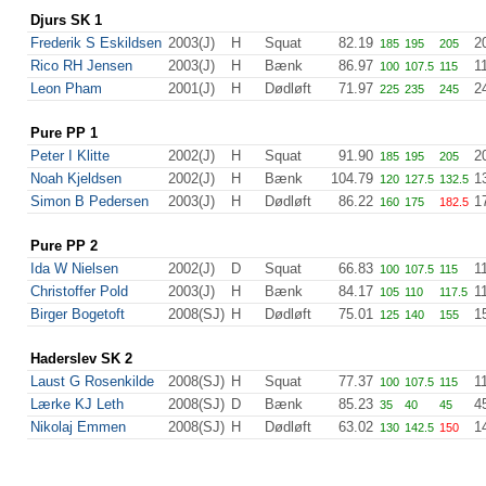
Djurs SK 1
Frederik S Eskildsen
2003(J)
H
Squat
82.19
2
185
195
205
Rico RH Jensen
2003(J)
H
Bænk
86.97
1
100
107.5
115
Leon Pham
2001(J)
H
Dødløft
71.97
2
225
235
245
Pure PP 1
Peter I Klitte
2002(J)
H
Squat
91.90
2
185
195
205
Noah Kjeldsen
2002(J)
H
Bænk
104.79
1
120
127.5
132.5
Simon B Pedersen
2003(J)
H
Dødløft
86.22
1
160
175
182.5
Pure PP 2
Ida W Nielsen
2002(J)
D
Squat
66.83
1
100
107.5
115
Christoffer Pold
2003(J)
H
Bænk
84.17
1
105
110
117.5
Birger Bogetoft
2008(SJ)
H
Dødløft
75.01
1
125
140
155
Haderslev SK 2
Laust G Rosenkilde
2008(SJ)
H
Squat
77.37
1
100
107.5
115
Lærke KJ Leth
2008(SJ)
D
Bænk
85.23
4
35
40
45
Nikolaj Emmen
2008(SJ)
H
Dødløft
63.02
1
130
142.5
150