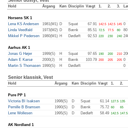
Senior udstyr, Vest
Hold
Årgang
Køn
Disciplin
Vægt
1.
2.
3.
Lø
Horsens SK 1
Lena KS Andersen
1981(M1)
D
Squat
67.91
0
142.5
142.5
145
Linda Veedfald
1973(M2)
D
Bænk
85.51
80
72.5
77.5
80
Mikkel P Pedersen
1980(M1)
H
Dødløft
92.53
24
220
230
240
Aarhus AK 1
Jonas G Højer
1999(S)
H
Squat
97.65
20
190
200
210
Adam E Karsø
2000(J)
H
Bænk
103.79
0
200
205
205
Martin S Thomasen
1990(S)
H
Dødløft
0
Senior klassisk, Vest
Hold
Årgang
Køn
Disciplin
Vægt
1.
2.
Pure PP 1
Victoria BI Isaksen
1998(S)
D
Squat
61.14
127.5
135
Pernille B Bramsen
1990(S)
D
Bænk
75.72
60
65
Lene Wollesen
1995(S)
D
Dødløft
58.49
142.5
147.5
AK Nordland 1