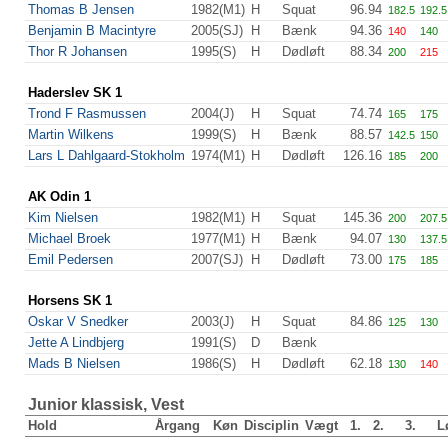
Thomas B Jensen
1982(M1)
H
Squat
96.94
182.5
192.5
Benjamin B Macintyre
2005(SJ)
H
Bænk
94.36
140
140
Thor R Johansen
1995(S)
H
Dødløft
88.34
200
215
Haderslev SK 1
Trond F Rasmussen
2004(J)
H
Squat
74.74
165
175
Martin Wilkens
1999(S)
H
Bænk
88.57
142.5
150
Lars L Dahlgaard-Stokholm
1974(M1)
H
Dødløft
126.16
185
200
AK Odin 1
Kim Nielsen
1982(M1)
H
Squat
145.36
200
207.5
Michael Broek
1977(M1)
H
Bænk
94.07
130
137.5
Emil Pedersen
2007(SJ)
H
Dødløft
73.00
175
185
Horsens SK 1
Oskar V Snedker
2003(J)
H
Squat
84.86
125
130
Jette A Lindbjerg
1991(S)
D
Bænk
Mads B Nielsen
1986(S)
H
Dødløft
62.18
130
140
Junior klassisk, Vest
Hold
Årgang
Køn
Disciplin
Vægt
1.
2.
3.
L