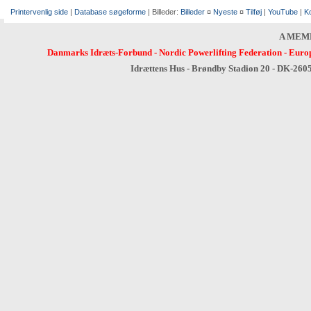
Printervenlig side
|
Database søgeforme
| Billeder:
Billeder
¤
Nyeste
¤
Tilføj
|
YouTube
|
K
A MEM
Danmarks Idræts-Forbund
-
Nordic Powerlifting Federation
-
Europ
Idrættens Hus - Brøndby Stadion 20 - DK-260