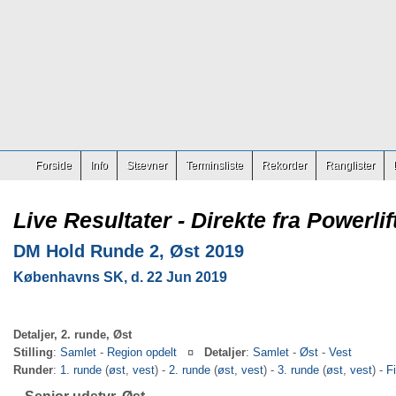
Forside
Info
Stævner
Terminsliste
Rekorder
Ranglister
Live Resultater - Direkte fra Powerlif
DM Hold Runde 2, Øst 2019
Københavns SK, d. 22 Jun 2019
Detaljer, 2. runde, Øst
Stilling
:
Samlet
-
Region opdelt
¤
Detaljer
:
Samlet
-
Øst
-
Vest
Runder
:
1. runde
(
øst
,
vest
) -
2. runde
(
øst
,
vest
) -
3. runde
(
øst
,
vest
) -
F