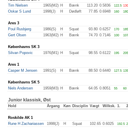
Tim Nielsen
1965(M2)
H
Bænk
113.20
0.5836
122.5
13
Oskar S Lund
1998(J)
H
Dødløft
77.85
0.6948
160
18
Ares 3
Poul Rusbjerg
1986(S)
H
Squat
93.80
0.6257
170
18
Gert Olsen
1963(M2)
H
Bænk
74.70
0.7146
100
107
Københavns SK 3
Silvan Popovic
1976(M1)
H
Squat
98.55
0.6122
195
20
Ares 1
Casper M Jensen
1991(S)
H
Bænk
88.50
0.6440
127.5
13
Københavns SK 5
Niels Andersen
1959(M3)
H
Bænk
64.05
0.8051
55
60
Junior klassisk, Øst
Hold
Årgang
Køn
Disciplin
Vægt
Wilksk.
1.
2
Roskilde AK 1
Rune H Zachariassen
1998(J)
H
Squat
102.65
0.6025
192.5
2