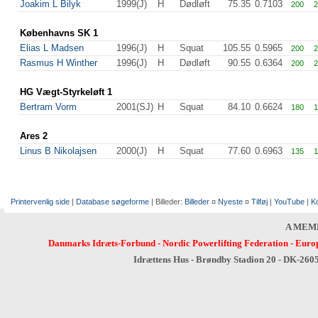
Joakim L Bilyk
1999(J)
H
Dødløft
75.35
0.7103
200
2
Københavns SK 1
Elias L Madsen
1996(J)
H
Squat
105.55
0.5965
200
2
Rasmus H Winther
1996(J)
H
Dødløft
90.55
0.6364
200
2
HG Vægt-Styrkeløft 1
Bertram Vorm
2001(SJ)
H
Squat
84.10
0.6624
180
1
Ares 2
Linus B Nikolajsen
2000(J)
H
Squat
77.60
0.6963
135
1
Printervenlig side
|
Database søgeforme
| Billeder:
Billeder
¤
Nyeste
¤
Tilføj
|
YouTube
|
K
A MEM
Danmarks Idræts-Forbund
-
Nordic Powerlifting Federation
-
Europ
Idrættens Hus - Brøndby Stadion 20 - DK-260