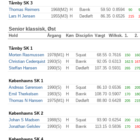
Tårnby SK 3
Thomas Reimers
1968(M2)
H
Bænk
59.50
0.8594
90
9
Lars H Jensen
1955(M3)
H
Dødløft
86.35
0.6526
215
Senior klassisk, Øst
Hold
Årgang
Køn
Disciplin
Vægt
Wilksk.
1.
2.
Tårnby SK 1
Morten Rasmussen
1978(M1)
H
Squat
68.55
0.7616
150
16
Christian Cederquist
1993(S)
H
Bænk
92.05
0.6313
162.5
167
Steffan Hansen
1990(S)
H
Dødløft
107.35
0.5931
265
27
Københavns SK 1
Andreas Sørensen
1990(S)
H
Squat
86.10
0.6536
195
20
Emil Therkelsen
1983(S)
H
Bænk
108.70
0.5907
170
18
Thomas N Hansen
1975(M1)
H
Dødløft
88.80
0.6428
205
21
Københavns SK 2
Johan S Madsen
1988(S)
H
Squat
93.90
0.6254
200
21
Jonathan Gelslev
1990(S)
H
Bænk
113.15
0.5836
170
18
Københavns SK 4