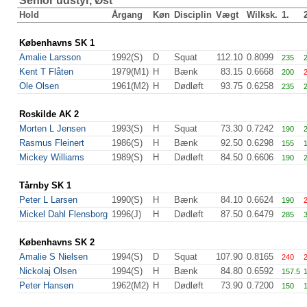
Senior udstyr, Øst
Hold
Årgang
Køn
Disciplin
Vægt
Wilksk.
1.
Københavns SK 1
Amalie Larsson
1992(S)
D
Squat
112.10
0.8099
235
2
Kent T Flåten
1979(M1)
H
Bænk
83.15
0.6668
200
Ole Olsen
1961(M2)
H
Dødløft
93.75
0.6258
235
Roskilde AK 2
Morten L Jensen
1993(S)
H
Squat
73.30
0.7242
190
2
Rasmus Fleinert
1986(S)
H
Bænk
92.50
0.6298
155
Mickey Williams
1989(S)
H
Dødløft
84.50
0.6606
190
Tårnby SK 1
Peter L Larsen
1990(S)
H
Bænk
84.10
0.6624
190
Mickel Dahl Flensborg
1996(J)
H
Dødløft
87.50
0.6479
285
Københavns SK 2
Amalie S Nielsen
1994(S)
D
Squat
107.90
0.8165
240
Nickolaj Olsen
1994(S)
H
Bænk
84.80
0.6592
157.5
1
Peter Hansen
1962(M2)
H
Dødløft
73.90
0.7200
150