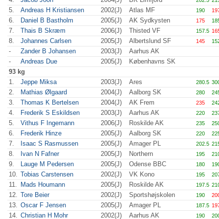
202.5
21
5.
Andreas H Kristiansen
2002(J)
Atlas MF
190
19
6.
Daniel B Bastholm
2005(J)
AK Sydkysten
175
18
7.
Thais B Skræm
2006(J)
Thisted VF
157.5
16
8.
Johannes Carlsen
2005(J)
Albertslund SF
145
15
-
Zander B Johansen
2003(J)
Aarhus AK
-
Andreas Due
2005(J)
Københavns SK
93 kg
1.
Jeppe Miksa
2003(J)
Ares
280.5
30
2.
Mathias Ølgaard
2004(J)
Aalborg SK
280
24
3.
Thomas K Bertelsen
2004(J)
AK Frem
235
24
4.
Frederik S Eskildsen
2003(J)
Aarhus AK
220
23
5.
Vithus F Ingemann
2006(J)
Roskilde AK
235
25
6.
Frederik Hinze
2005(J)
Aalborg SK
220
22
7.
Isaac S Rasmussen
2005(J)
Amager PL
202.5
21
8.
Ivan N Fafner
2005(J)
Northern
195
21
9.
Lauge M Pedersen
2005(J)
Odense BBC
180
19
10.
Tobias Carstensen
2002(J)
VK Kono
195
20
11.
Mads Houmann
2005(J)
Roskilde AK
197.5
21
12.
Tore Beier
2002(J)
Sportshøjskolen
190
20
13.
Oscar F Jensen
2005(J)
Amager PL
187.5
19
14.
Christian H Mohr
2002(J)
Aarhus AK
190
20