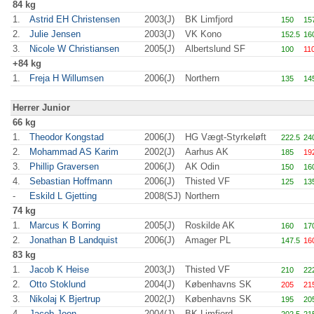
84 kg
1.
Astrid EH Christensen
2003(J)
BK Limfjord
150
15
2.
Julie Jensen
2003(J)
VK Kono
152.5
16
3.
Nicole W Christiansen
2005(J)
Albertslund SF
100
11
+84 kg
1.
Freja H Willumsen
2006(J)
Northern
135
14
Herrer Junior
66 kg
1.
Theodor Kongstad
2006(J)
HG Vægt-Styrkeløft
222.5
24
2.
Mohammad AS Karim
2002(J)
Aarhus AK
185
19
3.
Phillip Graversen
2006(J)
AK Odin
150
16
4.
Sebastian Hoffmann
2006(J)
Thisted VF
125
13
-
Eskild L Gjetting
2008(SJ)
Northern
74 kg
1.
Marcus K Borring
2005(J)
Roskilde AK
160
17
2.
Jonathan B Landquist
2006(J)
Amager PL
147.5
16
83 kg
1.
Jacob K Heise
2003(J)
Thisted VF
210
22
2.
Otto Stoklund
2004(J)
Københavns SK
205
21
3.
Nikolaj K Bjertrup
2002(J)
Københavns SK
195
20
4.
Jacob Joon
2004(J)
BK Limfjord