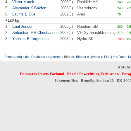
4.
Viktor Mørck
2006(J)
Roskilde AK
240
26
5.
Alexander K Bakfort
2003(J)
Vesterbronx
240
25
6.
Laurits E Due
2002(J)
Ares
70
+120 kg
1.
Emil Jensen
2005(J)
Randers SM
200
22
2.
Sebastian MR Christiansen
2002(J)
VH Gymnastikforening
210
22
3.
Yannick B Jørgensen
2005(J)
Hydra SK
192.5
19
Printervenlig side
|
Database søgeforme
| Billeder:
Billeder
¤
Nyeste
¤
Tilføj
|
YouTube
|
K
A MEM
Danmarks Idræts-Forbund
-
Nordic Powerlifting Federation
-
Europ
Idrættens Hus - Brøndby Stadion 20 - DK-260