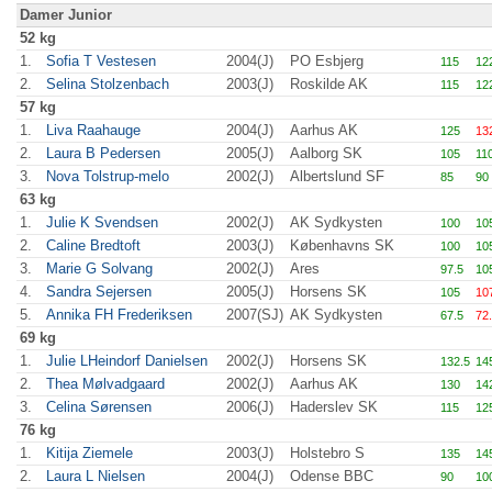
Damer Junior
52 kg
1.
Sofia T Vestesen
2004(J)
PO Esbjerg
115
12
2.
Selina Stolzenbach
2003(J)
Roskilde AK
115
12
57 kg
1.
Liva Raahauge
2004(J)
Aarhus AK
125
13
2.
Laura B Pedersen
2005(J)
Aalborg SK
105
11
3.
Nova Tolstrup-melo
2002(J)
Albertslund SF
85
90
63 kg
1.
Julie K Svendsen
2002(J)
AK Sydkysten
100
10
2.
Caline Bredtoft
2003(J)
Københavns SK
100
10
3.
Marie G Solvang
2002(J)
Ares
97.5
10
4.
Sandra Sejersen
2005(J)
Horsens SK
105
10
5.
Annika FH Frederiksen
2007(SJ)
AK Sydkysten
67.5
72
69 kg
1.
Julie LHeindorf Danielsen
2002(J)
Horsens SK
132.5
14
2.
Thea Mølvadgaard
2002(J)
Aarhus AK
130
14
3.
Celina Sørensen
2006(J)
Haderslev SK
115
12
76 kg
1.
Kitija Ziemele
2003(J)
Holstebro S
135
14
2.
Laura L Nielsen
2004(J)
Odense BBC
90
10