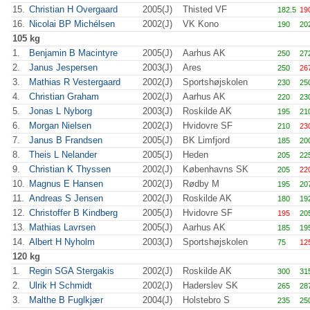
15.
Christian H Overgaard
2005(J)
Thisted VF
182.5
19
16.
Nicolai BP Michélsen
2002(J)
VK Kono
190
20
105 kg
1.
Benjamin B Macintyre
2005(J)
Aarhus AK
250
27
2.
Janus Jespersen
2003(J)
Ares
250
26
3.
Mathias R Vestergaard
2002(J)
Sportshøjskolen
230
25
4.
Christian Graham
2002(J)
Aarhus AK
220
23
5.
Jonas L Nyborg
2003(J)
Roskilde AK
195
21
6.
Morgan Nielsen
2002(J)
Hvidovre SF
210
23
7.
Janus B Frandsen
2005(J)
BK Limfjord
185
20
8.
Theis L Nelander
2005(J)
Heden
205
22
9.
Christian K Thyssen
2002(J)
Københavns SK
205
22
10.
Magnus E Hansen
2002(J)
Rødby M
195
20
11.
Andreas S Jensen
2002(J)
Roskilde AK
180
19
12.
Christoffer B Kindberg
2005(J)
Hvidovre SF
195
20
13.
Mathias Lavrsen
2005(J)
Aarhus AK
185
19
14.
Albert H Nyholm
2003(J)
Sportshøjskolen
75
12
120 kg
1.
Regin SGA Stergakis
2002(J)
Roskilde AK
300
31
2.
Ulrik H Schmidt
2002(J)
Haderslev SK
265
28
3.
Malthe B Fuglkjær
2004(J)
Holstebro S
235
25