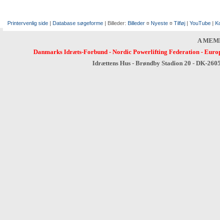
Printervenlig side
|
Database søgeforme
| Billeder:
Billeder
¤
Nyeste
¤
Tilføj
|
YouTube
|
K
A MEM
Danmarks Idræts-Forbund
-
Nordic Powerlifting Federation
-
Europ
Idrættens Hus - Brøndby Stadion 20 - DK-260