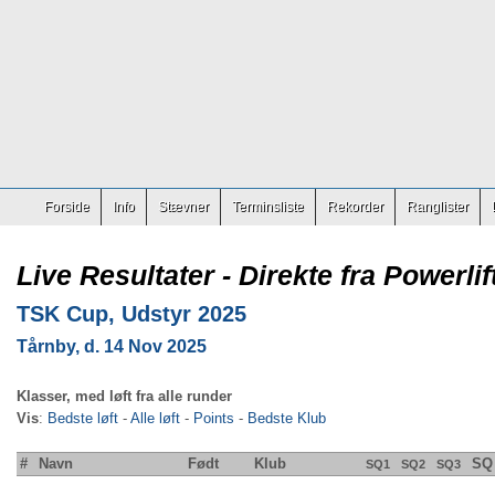
Forside
Info
Stævner
Terminsliste
Rekorder
Ranglister
Live Resultater - Direkte fra Powerlif
TSK Cup, Udstyr 2025
Tårnby, d. 14 Nov 2025
Klasser, med løft fra alle runder
Vis
:
Bedste løft
-
Alle løft
-
Points
-
Bedste Klub
#
Navn
Født
Klub
SQ
SQ1
SQ2
SQ3