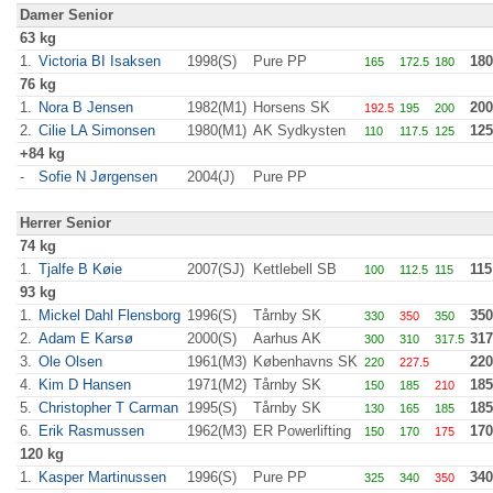
Damer Senior
63 kg
1.
Victoria BI Isaksen
1998(S)
Pure PP
180
165
172.5
180
76 kg
1.
Nora B Jensen
1982(M1)
Horsens SK
200
192.5
195
200
2.
Cilie LA Simonsen
1980(M1)
AK Sydkysten
125
110
117.5
125
+84 kg
-
Sofie N Jørgensen
2004(J)
Pure PP
Herrer Senior
74 kg
1.
Tjalfe B Køie
2007(SJ)
Kettlebell SB
115
100
112.5
115
93 kg
1.
Mickel Dahl Flensborg
1996(S)
Tårnby SK
350
330
350
350
2.
Adam E Karsø
2000(S)
Aarhus AK
317
300
310
317.5
3.
Ole Olsen
1961(M3)
Københavns SK
220
220
227.5
4.
Kim D Hansen
1971(M2)
Tårnby SK
185
150
185
210
5.
Christopher T Carman
1995(S)
Tårnby SK
185
130
165
185
6.
Erik Rasmussen
1962(M3)
ER Powerlifting
170
150
170
175
120 kg
1.
Kasper Martinussen
1996(S)
Pure PP
340
325
340
350