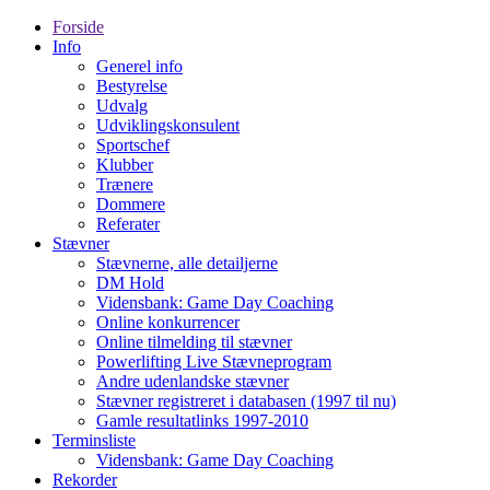
Forside
Info
Generel info
Bestyrelse
Udvalg
Udviklingskonsulent
Sportschef
Klubber
Trænere
Dommere
Referater
Stævner
Stævnerne, alle detailjerne
DM Hold
Vidensbank: Game Day Coaching
Online konkurrencer
Online tilmelding til stævner
Powerlifting Live Stævneprogram
Andre udenlandske stævner
Stævner registreret i databasen (1997 til nu)
Gamle resultatlinks 1997-2010
Terminsliste
Vidensbank: Game Day Coaching
Rekorder