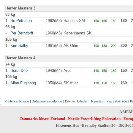
Herrer Masters 3
83 kg
1.
Bo Petersen
1962(M3)
Randers SM
180
2
150
165
180
93 kg
-
Per Berndorff
1960(M3)
Københavns SK
105 kg
1.
Kim Salby
1961(M3)
AK Odin
200
2
100
180
200
Herrer Masters 4
74 kg
1.
Horst Diter
1943(M4)
Ares
160
2
140
150
160
105 kg
1.
Allan Fuglsang
1950(M4)
SK Atlas
160
1
130
150
160
Printervenlig side
|
Database søgeforme
| Billeder:
Billeder
¤
Nyeste
¤
Tilføj
|
YouTube
|
K
A MEM
Danmarks Idræts-Forbund
-
Nordic Powerlifting Federation
-
Europ
Idrættens Hus - Brøndby Stadion 20 - DK-260