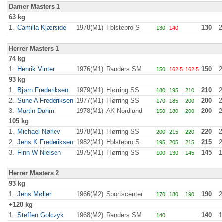
Damer Masters 1
63 kg
1.
Camilla Kjærside
1978(M1)
Holstebro S
130
2
130
140
Herrer Masters 1
74 kg
1.
Henrik Vinter
1976(M1)
Randers SM
150
2
150
162.5
162.5
93 kg
1.
Bjørn Frederiksen
1979(M1)
Hjørring SS
210
2
180
195
210
2.
Sune A Frederiksen
1977(M1)
Hjørring SS
200
2
170
185
200
3.
Martin Dahm
1978(M1)
AK Nordland
200
2
150
180
200
105 kg
1.
Michael Nørlev
1978(M1)
Hjørring SS
220
2
200
215
220
2.
Jens K Frederiksen
1982(M1)
Holstebro S
215
2
195
205
215
3.
Finn W Nielsen
1975(M1)
Hjørring SS
145
1
100
130
145
Herrer Masters 2
93 kg
1.
Jens Møller
1966(M2)
Sportscenter
190
2
170
180
190
+120 kg
1.
Steffen Golczyk
1968(M2)
Randers SM
140
1
140