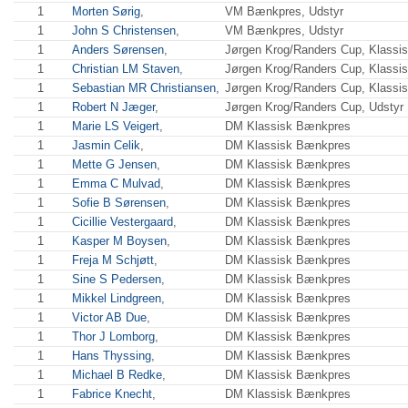
1
Morten Sørig
,
VM Bænkpres, Udstyr
1
John S Christensen
,
VM Bænkpres, Udstyr
1
Anders Sørensen
,
Jørgen Krog/Randers Cup, Klassi
1
Christian LM Staven
,
Jørgen Krog/Randers Cup, Klassi
1
Sebastian MR Christiansen
,
Jørgen Krog/Randers Cup, Klassi
1
Robert N Jæger
,
Jørgen Krog/Randers Cup, Udstyr
1
Marie LS Veigert
,
DM Klassisk Bænkpres
1
Jasmin Celik
,
DM Klassisk Bænkpres
1
Mette G Jensen
,
DM Klassisk Bænkpres
1
Emma C Mulvad
,
DM Klassisk Bænkpres
1
Sofie B Sørensen
,
DM Klassisk Bænkpres
1
Cicillie Vestergaard
,
DM Klassisk Bænkpres
1
Kasper M Boysen
,
DM Klassisk Bænkpres
1
Freja M Schjøtt
,
DM Klassisk Bænkpres
1
Sine S Pedersen
,
DM Klassisk Bænkpres
1
Mikkel Lindgreen
,
DM Klassisk Bænkpres
1
Victor AB Due
,
DM Klassisk Bænkpres
1
Thor J Lomborg
,
DM Klassisk Bænkpres
1
Hans Thyssing
,
DM Klassisk Bænkpres
1
Michael B Redke
,
DM Klassisk Bænkpres
1
Fabrice Knecht
,
DM Klassisk Bænkpres