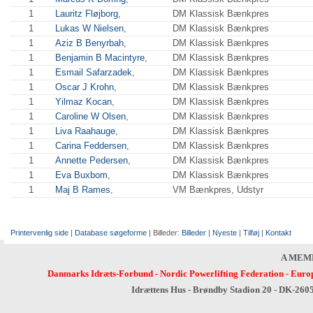
1
Lauritz Fløjborg
,
DM Klassisk Bænkpres
1
Lukas W Nielsen
,
DM Klassisk Bænkpres
1
Aziz B Benyrbah
,
DM Klassisk Bænkpres
1
Benjamin B Macintyre
,
DM Klassisk Bænkpres
1
Esmail Safarzadek
,
DM Klassisk Bænkpres
1
Oscar J Krohn
,
DM Klassisk Bænkpres
1
Yilmaz Kocan
,
DM Klassisk Bænkpres
1
Caroline W Olsen
,
DM Klassisk Bænkpres
1
Liva Raahauge
,
DM Klassisk Bænkpres
1
Carina Feddersen
,
DM Klassisk Bænkpres
1
Annette Pedersen
,
DM Klassisk Bænkpres
1
Eva Buxbom
,
DM Klassisk Bænkpres
1
Maj B Rames
,
VM Bænkpres, Udstyr
Printervenlig side
|
Database søgeforme
| Billeder:
Billeder
|
Nyeste
|
Tilføj
|
Kontakt
A MEM
Danmarks Idræts-Forbund
-
Nordic Powerlifting Federation
-
Europ
Idrættens Hus - Brøndby Stadion 20 - DK-260