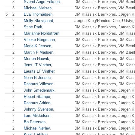
3
Svend-Aage Eriksen
,
DM Klassisk Bænkpres, VM Bænkp
3
Michael Nielsen
,
DM Klassisk Bænkpres, VM Bænkp
5
2
Eva Thomadsen
,
DM Klassisk Bænkpres, Jørgen Kr
2
Molly Skovgaard
,
Jørgen Krog/Randers Cup, Udstyr,
2
Stine Park
,
DM Klassisk Bænkpres, Jørgen Kr
2
Marianne Nordstrøm
,
DM Klassisk Bænkpres, DM Klas
2
Vibeke Bergmann
,
DM Klassisk Bænkpres, DM Klas
2
Maria K Jensen
,
DM Klassisk Bænkpres, VM Bænk
2
Martin F Madsen
,
DM Klassisk Bænkpres, VM Bænkp
2
Morten Hauvik
,
DM Klassisk Bænkpres, DM Klas
2
Jens LT Vinther
,
DM Klassisk Bænkpres, DM Klas
2
Laurits LT Vinther
,
DM Klassisk Bænkpres, DM Klas
2
Noah B Jensen
,
DM Klassisk Bænkpres, DM Klas
2
Rasmus Villesen
,
DM Klassisk Bænkpres, DM Klas
2
John Smedemark
,
DM Klassisk Bænkpres, Jørgen Kr
2
Robert Stampe
,
DM Klassisk Bænkpres, Jørgen Kr
2
Rasmus Adrian
,
DM Klassisk Bænkpres, Jørgen Kr
2
Johnny Svenson
,
DM Klassisk Bænkpres, Jørgen Kr
2
Lars Mikkelsen
,
DM Klassisk Bænkpres, Jørgen Kr
2
Bo Petersen
,
DM Klassisk Bænkpres, Jørgen Kr
2
Michael Nørlev
,
DM Klassisk Bænkpres, Jørgen Kr
2
Kent T Flåten
,
DM Klassisk Bænkpres, DM Klas