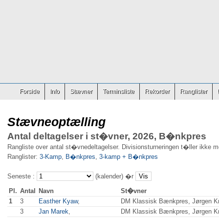
Forside
Info
Stævner
Terminsliste
Rekorder
Ranglister
Stævneoptælling
Antal deltagelser i st�vner, 2026, B�nkpres
Rangliste over antal st�vnedeltagelser. Divisionsturneringen t�ller ikke m
Ranglister:
3-Kamp
,
B�nkpres
,
3-kamp + B�nkpres
Seneste :
(kalender) �r
Pl.
Antal
Navn
St�vner
1
3
Easther Kyaw
,
DM Klassisk Bænkpres, Jørgen Kr
3
Jan Marek
,
DM Klassisk Bænkpres, Jørgen Kr