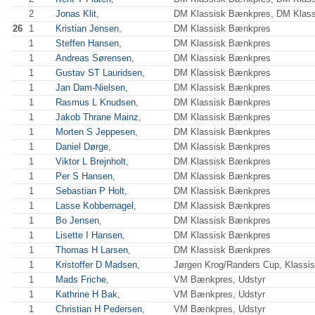
2
Jonas Klit
,
DM Klassisk Bænkpres, DM Klas
26
1
Kristian Jensen
,
DM Klassisk Bænkpres
1
Steffen Hansen
,
DM Klassisk Bænkpres
1
Andreas Sørensen
,
DM Klassisk Bænkpres
1
Gustav ST Lauridsen
,
DM Klassisk Bænkpres
1
Jan Dam-Nielsen
,
DM Klassisk Bænkpres
1
Rasmus L Knudsen
,
DM Klassisk Bænkpres
1
Jakob Thrane Mainz
,
DM Klassisk Bænkpres
1
Morten S Jeppesen
,
DM Klassisk Bænkpres
1
Daniel Dørge
,
DM Klassisk Bænkpres
1
Viktor L Brejnholt
,
DM Klassisk Bænkpres
1
Per S Hansen
,
DM Klassisk Bænkpres
1
Sebastian P Holt
,
DM Klassisk Bænkpres
1
Lasse Kobbernagel
,
DM Klassisk Bænkpres
1
Bo Jensen
,
DM Klassisk Bænkpres
1
Lisette I Hansen
,
DM Klassisk Bænkpres
1
Thomas H Larsen
,
DM Klassisk Bænkpres
1
Kristoffer D Madsen
,
Jørgen Krog/Randers Cup, Klassi
1
Mads Friche
,
VM Bænkpres, Udstyr
1
Kathrine H Bak
,
VM Bænkpres, Udstyr
1
Christian H Pedersen
,
VM Bænkpres, Udstyr