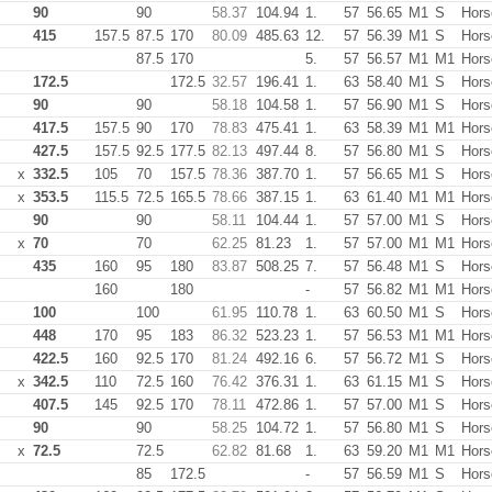
90
90
58.37
104.94
1.
57
56.65
M1
S
Hors
415
157.5
87.5
170
80.09
485.63
12.
57
56.39
M1
S
Hors
87.5
170
5.
57
56.57
M1
M1
Hors
172.5
172.5
32.57
196.41
1.
63
58.40
M1
S
Hors
90
90
58.18
104.58
1.
57
56.90
M1
S
Hors
417.5
157.5
90
170
78.83
475.41
1.
63
58.39
M1
M1
Hors
427.5
157.5
92.5
177.5
82.13
497.44
8.
57
56.80
M1
S
Hors
x
332.5
105
70
157.5
78.36
387.70
1.
57
56.65
M1
S
Hors
x
353.5
115.5
72.5
165.5
78.66
387.15
1.
63
61.40
M1
M1
Hors
90
90
58.11
104.44
1.
57
57.00
M1
S
Hors
x
70
70
62.25
81.23
1.
57
57.00
M1
M1
Hors
435
160
95
180
83.87
508.25
7.
57
56.48
M1
S
Hors
160
180
-
57
56.82
M1
M1
Hors
100
100
61.95
110.78
1.
63
60.50
M1
S
Hors
448
170
95
183
86.32
523.23
1.
57
56.53
M1
M1
Hors
422.5
160
92.5
170
81.24
492.16
6.
57
56.72
M1
S
Hors
x
342.5
110
72.5
160
76.42
376.31
1.
63
61.15
M1
S
Hors
407.5
145
92.5
170
78.11
472.86
1.
57
57.00
M1
S
Hors
90
90
58.25
104.72
1.
57
56.80
M1
S
Hors
x
72.5
72.5
62.82
81.68
1.
63
59.20
M1
M1
Hors
85
172.5
-
57
56.59
M1
S
Hors