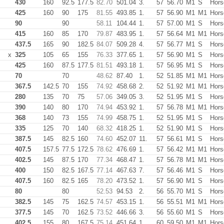
430
160
92.5
177.5
82.70
501.04
3.
57
56.70
M1
S
Hors
425
160
90
175
81.55
493.85
1.
57
56.90
M1
M1
Hors
90
90
58.11
104.44
1.
57
57.00
M1
S
Hors
415
160
85
170
79.87
483.95
1.
57
56.64
M1
M1
Hors
437.5
165
90
182.5
84.07
509.28
4.
57
56.77
M1
S
Hors
x
325
105
65
155
76.33
377.65
1.
57
56.90
M1
S
Hors
425
160
87.5
177.5
81.51
493.18
1.
57
56.95
M1
S
Hors
70
70
48.62
87.40
1.
52
51.85
M1
M1
Hors
367.5
142.5
70
155
74.92
458.68
2.
52
51.92
M1
M1
Hors
280
135
70
75
57.06
349.05
3.
52
51.95
M1
S
Hors
390
140
80
170
74.94
453.92
1.
57
56.78
M1
M1
Hors
368
140
73
155
74.99
458.75
1.
52
51.95
M1
S
Hors
335
125
70
140
68.32
418.25
1.
52
51.90
M1
S
Hors
387.5
145
82.5
160
74.60
452.07
11.
57
56.61
M1
S
Hors
407.5
157.5
77.5
172.5
78.62
476.69
1.
57
56.42
M1
M1
Hors
402.5
145
87.5
170
77.34
468.47
1.
57
56.78
M1
M1
Hors
400
150
82.5
167.5
77.14
467.63
7.
57
56.46
M1
S
Hors
407.5
160
82.5
165
78.20
473.52
1.
57
56.90
M1
S
Hors
80
80
52.53
94.53
2.
56
55.70
M1
S
Hors
382.5
145
75
162.5
74.57
453.15
1.
56
55.51
M1
M1
Hors
377.5
145
70
162.5
73.52
446.66
3.
56
55.60
M1
S
Hors
402.5
155
80
167.5
75.14
451.64
1.
60
59.50
M1
M1
Hors