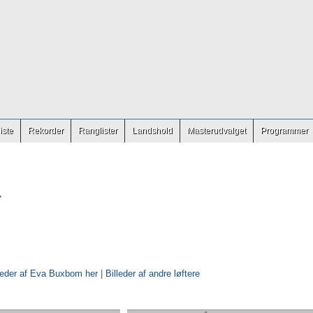
iste
Rekorder
Ranglister
Landshold
Masterudvalget
Programmer
r
lleder af Eva Buxbom her
|
Billeder af andre løftere