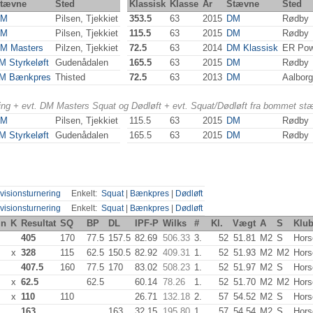
tævne
Sted
Klassisk
Klasse
År
Stævne
Sted
EM
Pilsen, Tjekkiet
353.5
63
2015
DM
Rødby
EM
Pilsen, Tjekkiet
115.5
63
2015
DM
Rødby
M Masters
Pilzen, Tjekkiet
72.5
63
2014
DM Klassisk
ER Powe
M Styrkeløft
Gudenådalen
165.5
63
2015
DM
Rødby
M Bænkpres
Thisted
72.5
63
2013
DM
Aalbor
ering + evt. DM Masters Squat og Dødløft + evt. Squat/Dødløft fra bommet st
EM
Pilsen, Tjekkiet
115.5
63
2015
DM
Rødby
M Styrkeløft
Gudenådalen
165.5
63
2015
DM
Rødby
visionsturnering
Enkelt:
Squat
|
Bænkpres
|
Dødløft
visionsturnering
Enkelt:
Squat
|
Bænkpres
|
Dødløft
in
K
Resultat
SQ
BP
DL
IPF-P
Wilks
#
Kl.
Vægt
A
S
Klu
405
170
77.5
157.5
82.69
506.33
3.
52
51.81
M2
S
Hors
x
328
115
62.5
150.5
82.92
409.31
1.
52
51.93
M2
M2
Hors
407.5
160
77.5
170
83.02
508.23
1.
52
51.97
M2
S
Hors
x
62.5
62.5
60.14
78.26
1.
52
51.70
M2
M2
Hors
x
110
110
26.71
132.18
2.
57
54.52
M2
S
Hors
163
163
32.15
195.80
1.
57
54.54
M2
S
Hors