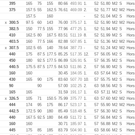
395
165
75
155
80.66
493.91
1.
52
51.80
M2
S
Hors
375
157.5
55
162.5
76.61
469.09
2.
52
51.77
M2
M2
Hors
157.5
160
-
52
51.04
M2
S
Hors
x
300.5
97.5
60
143
76.00
375.17
1.
52
51.90
M2
M2
Hors
382.5
150
77.5
155
77.96
477.25
1.
52
51.94
M2
S
Hors
410
162.5
80
167.5
83.51
511.19
8.
52
51.99
M2
S
Hors
403.5
160
77.5
166
82.88
507.85
1.
52
51.36
M2
M2
Hors
x
307.5
102.5
65
140
78.64
387.73
-
52
51.24
M2
M2
Hors
440
175
87.5
177.5
85.25
517.35
12.
57
56.05
M2
S
Hors
450
180
92.5
177.5
86.89
526.91
5.
57
56.35
M2
S
Hors
440.5
175.5
87.5
177.5
84.53
511.86
2.
57
56.90
M2
S
Hors
160
160
30.45
184.05
1.
63
57.64
M2
S
Hors
430
165
90
175
83.60
507.70
10.
57
55.75
M2
S
Hors
90
90
57.00
102.25
2.
63
58.56
M2
S
Hors
165
165
31.59
191.17
1.
63
57.11
M2
S
Hors
x
326.5
105
71
150.5
75.99
375.77
1.
63
57.60
M2
M2
Hors
444
174
95
175
86.17
523.17
1.
57
55.90
M2
M2
Hors
442.5
172.5
90
180
85.49
518.48
5.
57
56.30
M2
S
Hors
440
167.5
92.5
180
84.49
511.72
1.
57
56.84
M2
S
Hors
160
160
30.71
185.97
1.
57
56.88
M2
S
Hors
445
175
85
185
83.79
504.90
1.
63
58.66
M2
S
Hors