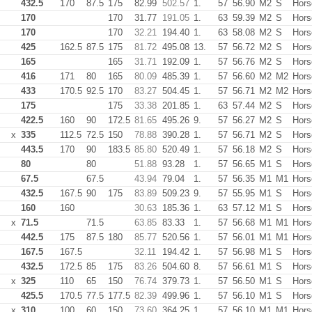
432.5
170
87.5
175
82.99
502.57
1.
57
56.90
M2
S
Hors
170
170
31.77
191.05
1.
63
59.39
M2
S
Hors
170
170
32.21
194.40
1.
63
58.08
M2
S
Hors
425
162.5
87.5
175
81.72
495.08
13.
57
56.72
M2
S
Hors
165
165
31.71
192.09
1.
57
56.76
M2
S
Hors
416
171
80
165
80.09
485.39
1.
57
56.60
M2
M2
Hors
433
170.5
92.5
170
83.27
504.45
1.
57
56.71
M2
M2
Hors
175
175
33.38
201.85
1.
63
57.44
M2
S
Hors
422.5
160
90
172.5
81.65
495.26
9.
57
56.27
M2
S
Hors
x
335
112.5
72.5
150
78.88
390.28
1.
57
56.71
M2
S
Hors
443.5
170
90
183.5
85.80
520.49
1.
57
56.18
M2
S
Hors
80
80
51.88
93.28
1.
57
56.65
M1
S
Hors
67.5
67.5
43.94
79.04
1.
57
56.35
M1
M1
Hors
432.5
167.5
90
175
83.89
509.23
9.
57
55.95
M1
S
Hors
160
160
30.63
185.36
1.
63
57.12
M1
S
Hors
x
71.5
71.5
63.85
83.33
1.
57
56.68
M1
M1
Hors
442.5
175
87.5
180
85.77
520.56
1.
57
56.01
M1
M1
Hors
167.5
167.5
32.11
194.42
1.
57
56.98
M1
S
Hors
432.5
172.5
85
175
83.26
504.60
8.
57
56.61
M1
S
Hors
x
325
110
65
150
76.74
379.73
1.
57
56.50
M1
S
Hors
425.5
170.5
77.5
177.5
82.39
499.96
1.
57
56.10
M1
S
Hors
x
310
100
60
150
73.60
364.25
1.
57
56.10
M1
M1
Hors