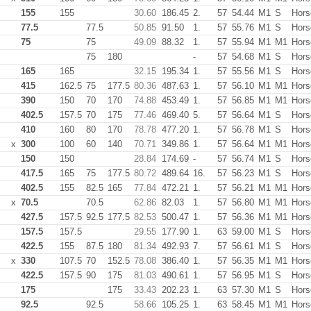
155
155
30.60
186.45
2.
57
54.44
M1
S
Hors
77.5
77.5
50.85
91.50
1.
57
55.76
M1
S
Hors
75
75
49.09
88.32
1.
57
55.94
M1
M1
Hors
75
180
-
57
54.68
M1
S
Hors
165
165
32.15
195.34
1.
57
55.56
M1
S
Hors
415
162.5
75
177.5
80.36
487.63
1.
57
56.10
M1
M1
Hors
390
150
70
170
74.88
453.49
1.
57
56.85
M1
M1
Hors
402.5
157.5
70
175
77.46
469.40
5.
57
56.64
M1
S
Hors
410
160
80
170
78.78
477.20
1.
57
56.78
M1
S
Hors
x
300
100
60
140
70.71
349.86
1.
57
56.64
M1
M1
Hors
150
150
28.84
174.69
-
57
56.74
M1
S
Hors
417.5
165
75
177.5
80.72
489.64
16.
57
56.23
M1
S
Hors
402.5
155
82.5
165
77.84
472.21
1.
57
56.21
M1
M1
Hors
x
70.5
70.5
62.86
82.03
1.
57
56.80
M1
M1
Hors
427.5
157.5
92.5
177.5
82.53
500.47
1.
57
56.36
M1
M1
Hors
157.5
157.5
29.55
177.90
1.
63
59.00
M1
S
Hors
422.5
155
87.5
180
81.34
492.93
7.
57
56.61
M1
S
Hors
x
330
107.5
70
152.5
78.08
386.40
1.
57
56.35
M1
M1
Hors
422.5
157.5
90
175
81.03
490.61
1.
57
56.95
M1
S
Hors
175
175
33.43
202.23
1.
63
57.30
M1
S
Hors
92.5
92.5
58.66
105.25
1.
63
58.45
M1
M1
Hors