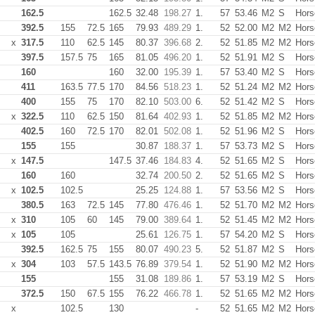
162.5
162.5
32.48
198.27
1.
57
53.46
M2
S
Hors
392.5
155
72.5
165
79.93
489.29
1.
52
52.00
M2
M2
Hors
x
317.5
110
62.5
145
80.37
396.68
2.
52
51.85
M2
M2
Hors
397.5
157.5
75
165
81.05
496.20
1.
52
51.91
M2
S
Hors
160
160
32.00
195.39
1.
57
53.40
M2
S
Hors
411
163.5
77.5
170
84.56
518.23
1.
52
51.24
M2
M2
Hors
400
155
75
170
82.10
503.00
6.
52
51.42
M2
S
Hors
x
322.5
110
62.5
150
81.64
402.93
1.
52
51.85
M2
M2
Hors
402.5
160
72.5
170
82.01
502.08
1.
52
51.96
M2
S
Hors
155
155
30.87
188.37
1.
57
53.73
M2
S
Hors
x
147.5
147.5
37.46
184.83
4.
52
51.65
M2
S
Hors
160
160
32.74
200.50
2.
52
51.65
M2
S
Hors
x
102.5
102.5
25.25
124.88
1.
57
53.56
M2
S
Hors
380.5
163
72.5
145
77.80
476.46
1.
52
51.70
M2
M2
Hors
x
310
105
60
145
79.00
389.64
1.
52
51.45
M2
M2
Hors
x
105
105
25.61
126.75
1.
57
54.20
M2
S
Hors
392.5
162.5
75
155
80.07
490.23
5.
52
51.87
M2
S
Hors
x
304
103
57.5
143.5
76.89
379.54
1.
52
51.90
M2
M2
Hors
155
155
31.08
189.86
1.
57
53.19
M2
S
Hors
372.5
150
67.5
155
76.22
466.78
1.
52
51.65
M2
M2
Hors
x
102.5
130
-
52
51.65
M2
M2
Hors