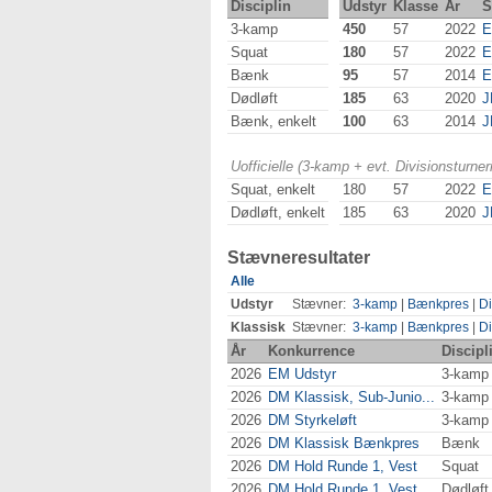
Disciplin
Udstyr
Klasse
År
S
3-kamp
450
57
2022
Squat
180
57
2022
Bænk
95
57
2014
E
Dødløft
185
63
2020
J
Bænk, enkelt
100
63
2014
J
Uofficielle (3-kamp + evt. Divisionsturn
Squat, enkelt
180
57
2022
Dødløft, enkelt
185
63
2020
J
Stævneresultater
Alle
Udstyr
Stævner:
3-kamp
|
Bænkpres
|
Di
Klassisk
Stævner:
3-kamp
|
Bænkpres
|
Di
År
Konkurrence
Discipl
2026
EM Udstyr
3-kamp
2026
DM Klassisk, Sub-Junio...
3-kamp
2026
DM Styrkeløft
3-kamp
2026
DM Klassisk Bænkpres
Bænk
2026
DM Hold Runde 1, Vest
Squat
2026
DM Hold Runde 1, Vest
Dødløft