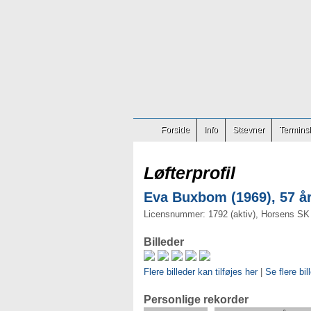
Forside
Info
Stævner
Terminsl
Løfterprofil
Eva Buxbom (1969), 57 å
Licensnummer: 1792 (aktiv), Horsens SK
Billeder
Flere billeder kan tilføjes her
|
Se flere bi
Personlige rekorder