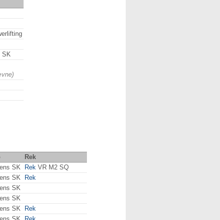
rlifting
g SK
ævne)
b
Rek
ens SK
Rek
VR M2 SQ
ens SK
Rek
ens SK
ens SK
ens SK
Rek
ens SK
Rek