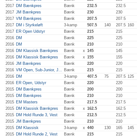
2017
DM Bænkpres
Bænk
232.5
232.5
2017
JM Bænkpres
Bænk
230
230
2017
VM Bænkpres
Bænk
207.5
207.5
2017
DM i Styrkeløft
3-kamp
507.5
140
207.5
160
2017
ER Open Udstyr
Bænk
215
215
2016
DM
Bænk
225
225
2016
DM
Bænk
210
210
2016
DM Klassisk Bænkpres
Bænk
x
145
145
2016
DM Klassisk Bænkpres
Bænk
x
155
155
2016
JM Bænkpres
Bænk
220
220
2016
VM Open, Sub-Junior, J...
Bænk
215
215
2016
DM
3-kamp
407.5
75
207.5
125
2016
ER Open, Udstyr
Bænk
220
220
2015
DM Bænkpres
Bænk
200
200
2015
DM Bænkpres
Bænk
210
210
2015
EM Masters
Bænk
217.5
217.5
2015
DM Klassisk Bænkpres
Bænk
x
162.5
162.5
2015
DM Hold Runde 3, Vest
Bænk
212.5
212.5
2015
JM Bænkpres
Bænk
210
210
2015
DM Klassisk
3-kamp
x
440
130
165
145
2015
DM Hold Runde 2, Vest
Bænk
215
215