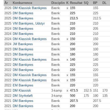
År
Konkurrence
Disciplin
K
Resultat
SQ
BP
DL
2026
DM Klassisk Bænkpres
Bænk
x
155
155
2025
DM Bænkpres
Bænk
225
225
2025
DM Bænkpres
Bænk
212.5
212.5
2025
VM Bænkpres, Udstyr
Bænk
210
210
2024
DM Bænkpres
Bænk
205
205
2024
DM Bænkpres
Bænk
210
210
2024
DM Klassisk Bænkpres
Bænk
x
150
150
2024
JM Bænkpres
Bænk
200
200
2023
DM Bænkpres
Bænk
100
100
2023
DM Bænkpres
Bænk
180
180
2023
DM Klassisk Bænkpres
Bænk
x
140
140
2022
DM Bænkpres
Bænk
225
225
2022
DM Bænkpres
Bænk
220
220
2022
DM Klassisk Bænkpres
Bænk
x
155
155
2022
DM Klassisk Bænkpres
Bænk
x
155
155
2022
EM Bænkpres
Bænk
220
220
2022
DM Klassisk
3-kamp
x
473.5
152.5
151
170
2022
DM Styrkeløft
3-kamp
500
175
190
135
2021
DM Bænkpres
Bænk
207.5
207.5
2021
DM Bænkpres
Bænk
200
200