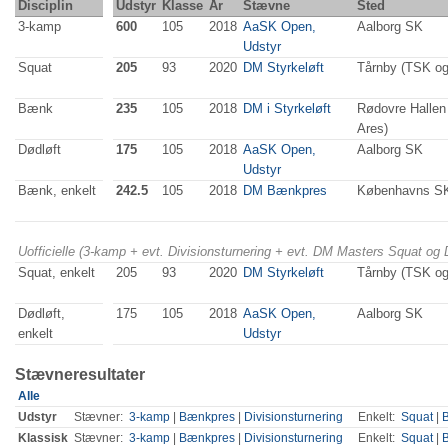
Disciplin
Udstyr
Klasse
År
Stævne
Sted
3-kamp
600
105
2018
AaSK Open,
Aalborg SK
Udstyr
Squat
205
93
2020
DM Styrkeløft
Tårnby (TSK o
Bænk
235
105
2018
DM i Styrkeløft
Rødovre Halle
Ares)
Dødløft
175
105
2018
AaSK Open,
Aalborg SK
Udstyr
Bænk, enkelt
242.5
105
2018
DM Bænkpres
Københavns S
Uofficielle (3-kamp + evt. Divisionsturnering + evt. DM Masters Squat og
Squat, enkelt
205
93
2020
DM Styrkeløft
Tårnby (TSK o
Dødløft,
175
105
2018
AaSK Open,
Aalborg SK
enkelt
Udstyr
Stævneresultater
Alle
Udstyr
Stævner:
3-kamp
|
Bænkpres
|
Divisionsturnering
Enkelt:
Squat
|
Klassisk
Stævner:
3-kamp
|
Bænkpres
|
Divisionsturnering
Enkelt:
Squat
|