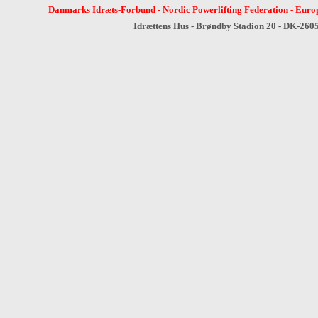
Danmarks Idræts-Forbund
-
Nordic Powerlifting Federation
-
Europ
Idrættens Hus - Brøndby Stadion 20 - DK-260