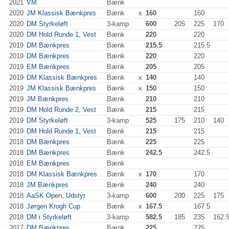
2021
VM
Bænk
2020
JM Klassisk Bænkpres
Bænk
x
160
160
2020
DM Styrkeløft
3-kamp
600
205
225
170
2020
DM Hold Runde 1, Vest
Bænk
220
220
2019
DM Bænkpres
Bænk
215.5
215.5
2019
DM Bænkpres
Bænk
220
220
2019
EM Bænkpres
Bænk
205
205
2019
DM Klassisk Bænkpres
Bænk
x
140
140
2019
JM Klassisk Bænkpres
Bænk
x
150
150
2019
JM Bænkpres
Bænk
210
210
2019
DM Hold Runde 2, Vest
Bænk
215
215
2019
DM Styrkeløft
3-kamp
525
175
210
140
2019
DM Hold Runde 1, Vest
Bænk
215
215
2018
DM Bænkpres
Bænk
225
225
2018
DM Bænkpres
Bænk
242.5
242.5
2018
EM Bænkpres
Bænk
2018
DM Klassisk Bænkpres
Bænk
x
170
170
2018
JM Bænkpres
Bænk
240
240
2018
AaSK Open, Udstyr
3-kamp
600
200
225
175
2018
Jørgen Krogh Cup
Bænk
x
167.5
167.5
2018
DM i Styrkeløft
3-kamp
582.5
185
235
162.
2017
DM Bænkpres
Bænk
225
225