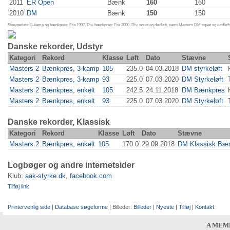
2011
ER Open
Bænk
160
160
2010
DM
Bænk
150
150
Stævnedata: 3-kamp og bænkpres: Fra 1997. Div. bænkpres: Fra 2000. Div. squat og dødløft, samt Masters DM squat og dødløft:
Danske rekorder, Udstyr
Kategori
Rekord
Klasse
Løft
Dato
Stævne
Masters 2
Bænkpres, 3-kamp
105
235.0
04.03.2018
DM styrkeløft
Masters 2
Bænkpres, 3-kamp
93
225.0
07.03.2020
DM Styrkeløft
Masters 2
Bænkpres, enkelt
105
242.5
24.11.2018
DM Bænkpres
Masters 2
Bænkpres, enkelt
93
225.0
07.03.2020
DM Styrkeløft
Danske rekorder, Klassisk
Kategori
Rekord
Klasse
Løft
Dato
Stævne
Masters 2
Bænkpres, enkelt
105
170.0
29.09.2018
DM Klassisk Bæ
Logbøger og andre internetsider
Klub:
aak-styrke.dk
,
facebook.com
Tilføj link
Printervenlig side
|
Database søgeforme
| Billeder:
Billeder
|
Nyeste
|
Tilføj
|
Kontakt
A MEM