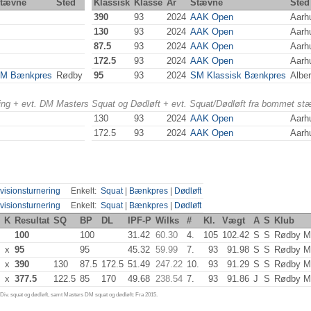
tævne
Sted
Klassisk
Klasse
År
Stævne
Sted
390
93
2024
AAK Open
Aarh
130
93
2024
AAK Open
Aarh
87.5
93
2024
AAK Open
Aarh
172.5
93
2024
AAK Open
Aarh
M Bænkpres
Rødby
95
93
2024
SM Klassisk Bænkpres
Albe
ering + evt. DM Masters Squat og Dødløft + evt. Squat/Dødløft fra bommet st
130
93
2024
AAK Open
Aarh
172.5
93
2024
AAK Open
Aarh
visionsturnering
Enkelt:
Squat
|
Bænkpres
|
Dødløft
visionsturnering
Enkelt:
Squat
|
Bænkpres
|
Dødløft
K
Resultat
SQ
BP
DL
IPF-P
Wilks
#
Kl.
Vægt
A
S
Klub
100
100
31.42
60.30
4.
105
102.42
S
S
Rødby M
x
95
95
45.32
59.99
7.
93
91.98
S
S
Rødby M
x
390
130
87.5
172.5
51.49
247.22
10.
93
91.29
S
S
Rødby M
x
377.5
122.5
85
170
49.68
238.54
7.
93
91.86
J
S
Rødby M
iv. squat og dødløft, samt Masters DM squat og dødløft: Fra 2015.