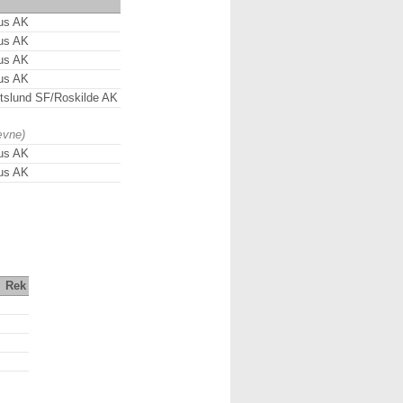
us AK
us AK
us AK
us AK
rtslund SF/Roskilde AK
ævne)
us AK
us AK
Rek