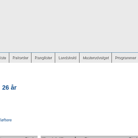
iste
Rekorder
Ranglister
Landshold
Masterudvalget
Programmer
 26 år
 løftere