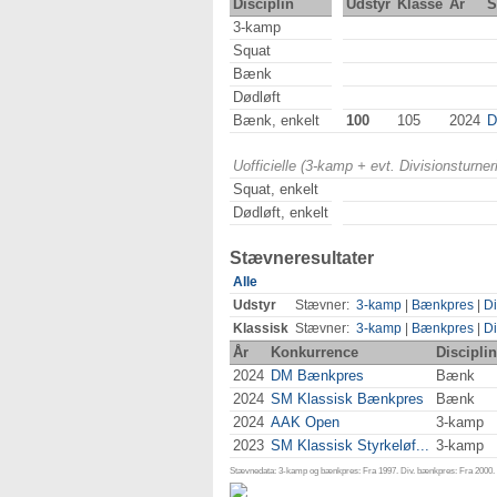
Disciplin
Udstyr
Klasse
År
S
3-kamp
Squat
Bænk
Dødløft
Bænk, enkelt
100
105
2024
D
Uofficielle (3-kamp + evt. Divisionsturn
Squat, enkelt
Dødløft, enkelt
Stævneresultater
Alle
Udstyr
Stævner:
3-kamp
|
Bænkpres
|
Di
Klassisk
Stævner:
3-kamp
|
Bænkpres
|
Di
År
Konkurrence
Disciplin
2024
DM Bænkpres
Bænk
2024
SM Klassisk Bænkpres
Bænk
2024
AAK Open
3-kamp
2023
SM Klassisk Styrkeløf...
3-kamp
Stævnedata: 3-kamp og bænkpres: Fra 1997. Div. bænkpres: Fra 2000. D