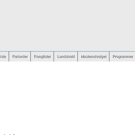
iste
Rekorder
Ranglister
Landshold
Masterudvalget
Programmer