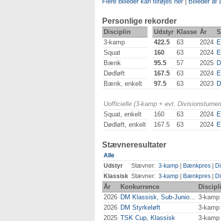
Flere billeder kan tilføjes her
|
Billeder af 
Personlige rekorder
Disciplin
Udstyr
Klasse
År
S
3-kamp
422.5
63
2024
E
Squat
160
63
2024
E
Bænk
95.5
57
2025
D
Dødløft
167.5
63
2024
E
Bænk, enkelt
97.5
63
2023
D
Uofficielle (3-kamp + evt. Divisionsturn
Squat, enkelt
160
63
2024
E
Dødløft, enkelt
167.5
63
2024
E
Stævneresultater
Alle
Udstyr
Stævner:
3-kamp
|
Bænkpres
|
Di
Klassisk
Stævner:
3-kamp
|
Bænkpres
|
Di
År
Konkurrence
Discipl
2026
DM Klassisk, Sub-Junio...
3-kamp
2026
DM Styrkeløft
3-kamp
2025
TSK Cup, Klassisk
3-kamp