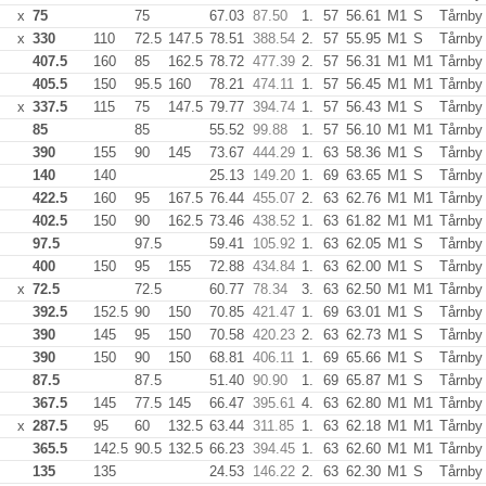
x
75
75
67.03
87.50
1.
57
56.61
M1
S
Tårnby
x
330
110
72.5
147.5
78.51
388.54
2.
57
55.95
M1
S
Tårnby
407.5
160
85
162.5
78.72
477.39
2.
57
56.31
M1
M1
Tårnby
405.5
150
95.5
160
78.21
474.11
1.
57
56.45
M1
M1
Tårnby
x
337.5
115
75
147.5
79.77
394.74
1.
57
56.43
M1
S
Tårnby
85
85
55.52
99.88
1.
57
56.10
M1
M1
Tårnby
390
155
90
145
73.67
444.29
1.
63
58.36
M1
S
Tårnby
140
140
25.13
149.20
1.
69
63.65
M1
S
Tårnby
422.5
160
95
167.5
76.44
455.07
2.
63
62.76
M1
M1
Tårnby
402.5
150
90
162.5
73.46
438.52
1.
63
61.82
M1
M1
Tårnby
97.5
97.5
59.41
105.92
1.
63
62.05
M1
S
Tårnby
400
150
95
155
72.88
434.84
1.
63
62.00
M1
S
Tårnby
x
72.5
72.5
60.77
78.34
3.
63
62.50
M1
M1
Tårnby
392.5
152.5
90
150
70.85
421.47
1.
69
63.01
M1
S
Tårnby
390
145
95
150
70.58
420.23
2.
63
62.73
M1
S
Tårnby
390
150
90
150
68.81
406.11
1.
69
65.66
M1
S
Tårnby
87.5
87.5
51.40
90.90
1.
69
65.87
M1
S
Tårnby
367.5
145
77.5
145
66.47
395.61
4.
63
62.80
M1
M1
Tårnby
x
287.5
95
60
132.5
63.44
311.85
1.
63
62.18
M1
M1
Tårnby
365.5
142.5
90.5
132.5
66.23
394.45
1.
63
62.60
M1
M1
Tårnby
135
135
24.53
146.22
2.
63
62.30
M1
S
Tårnby