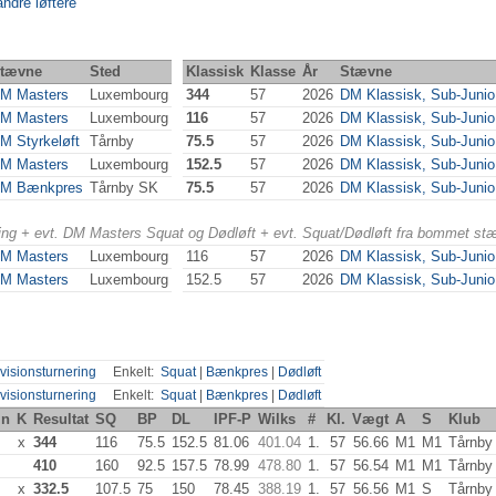
andre løftere
tævne
Sted
Klassisk
Klasse
År
Stævne
M Masters
Luxembourg
344
57
2026
DM Klassisk, Sub-Junio.
M Masters
Luxembourg
116
57
2026
DM Klassisk, Sub-Junio.
M Styrkeløft
Tårnby
75.5
57
2026
DM Klassisk, Sub-Junio.
M Masters
Luxembourg
152.5
57
2026
DM Klassisk, Sub-Junio.
M Bænkpres
Tårnby SK
75.5
57
2026
DM Klassisk, Sub-Junio.
ering + evt. DM Masters Squat og Dødløft + evt. Squat/Dødløft fra bommet st
M Masters
Luxembourg
116
57
2026
DM Klassisk, Sub-Junio.
M Masters
Luxembourg
152.5
57
2026
DM Klassisk, Sub-Junio.
visionsturnering
Enkelt:
Squat
|
Bænkpres
|
Dødløft
visionsturnering
Enkelt:
Squat
|
Bænkpres
|
Dødløft
in
K
Resultat
SQ
BP
DL
IPF-P
Wilks
#
Kl.
Vægt
A
S
Klub
x
344
116
75.5
152.5
81.06
401.04
1.
57
56.66
M1
M1
Tårnby
410
160
92.5
157.5
78.99
478.80
1.
57
56.54
M1
M1
Tårnby
x
332.5
107.5
75
150
78.45
388.19
1.
57
56.56
M1
S
Tårnby