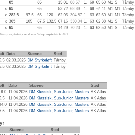
85
85
15.01
88.57
1.
69
65.60
M1
S
Tårnby
x
65
65
53.72
68.89
1.
69
64.11
M1
M1
Tårnby
x
282.5
97.5
65
120
62.06
304.87
1.
63
62.60
M1
M1
Tårnby
x
305
105
67.5
132.5
67.16
330.04
1.
63
62.38
M1
S
Tårnby
x
65
65
14.29
70.23
1.
63
62.50
M1
S
Tårnby
iv. squat og dødløft, samt Masters DM squat og dødløft: Fra 2015.
øft
Dato
Stævne
Sted
5.5
02.03.2025
DM Styrkeløft
Tårnby
5.5
02.03.2025
DM Styrkeløft
Tårnby
øft
Dato
Stævne
Sted
16.0
11.04.2026
DM Klassisk, Sub-Junior, Masters
AK Atlas
5.5
11.04.2026
DM Klassisk, Sub-Junior, Masters
AK Atlas
44.0
11.04.2026
DM Klassisk, Sub-Junior, Masters
AK Atlas
5.5
11.04.2026
DM Klassisk, Sub-Junior, Masters
AK Atlas
yr
Stævne
Sted