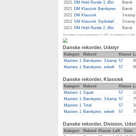
2021
DM Hold Runde 3, Øst
Bænk
2021
DM Klassisk Bænkpres
Bænk
2021
DM Klassisk
3-kamp
2021
SM Klassisk Styrkeløf...
3-kamp
2021
DM Hold Runde 2, Øst
Bænk
Stævnedata: 3-kamp og bænkpres: Fra 1997. Div. bænkpres: Fra 2000. D
Danske rekorder, Udstyr
Kategori
Rekord
Klasse
L
Masters 1
Bænkpres, 3-kamp
57
9
Masters 1
Bænkpres, enkelt
57
9
Danske rekorder, Klassisk
Kategori
Rekord
Klasse
L
Masters 1
Squat
57
1
Masters 1
Bænkpres, 3-kamp
57
7
Masters 1
Total
57
3
Masters 1
Bænkpres, enkelt
57
7
Danske rekorder, Division, Udst
Kategori
Rekord
Klasse
Løft
Dato