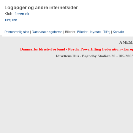
Logbøger og andre internetsider
Klub:
fjeren.dk
Tilføj link
Printervenlig side
|
Database søgeforme
| Billeder:
Billeder
|
Nyeste
|
Tilføj
|
Kontakt
A MEM
Danmarks Idræts-Forbund
-
Nordic Powerlifting Federation
-
Europ
Idrættens Hus - Brøndby Stadion 20 - DK-260