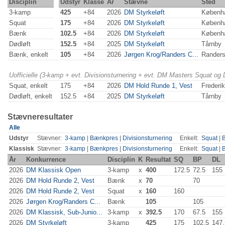
Disciplin
Udstyr
Klasse
År
Stævne
Sted
3-kamp
425
+84
2026
DM Styrkeløft
Københ
Squat
175
+84
2026
DM Styrkeløft
Københ
Bænk
102.5
+84
2026
DM Styrkeløft
Københ
Dødløft
152.5
+84
2025
DM Styrkeløft
Tårnby
Bænk, enkelt
105
+84
2026
Jørgen Krog/Randers C...
Rander
Uofficielle (3-kamp + evt. Divisionsturnering + evt. DM Masters Squat og
Squat, enkelt
175
+84
2026
DM Hold Runde 1, Vest
Frederi
Dødløft, enkelt
152.5
+84
2025
DM Styrkeløft
Tårnby
Stævneresultater
Alle
Udstyr
Stævner:
3-kamp
|
Bænkpres
|
Divisionsturnering
Enkelt:
Squat
|
Klassisk
Stævner:
3-kamp
|
Bænkpres
|
Divisionsturnering
Enkelt:
Squat
|
År
Konkurrence
Disciplin
K
Resultat
SQ
BP
DL
2026
DM Klassisk Open
3-kamp
x
400
172.5
72.5
155
2026
DM Hold Runde 2, Vest
Bænk
x
70
70
2026
DM Hold Runde 2, Vest
Squat
x
160
160
2026
Jørgen Krog/Randers C...
Bænk
105
105
2026
DM Klassisk, Sub-Junio...
3-kamp
x
392.5
170
67.5
155
2026
DM Styrkeløft
3-kamp
425
175
102.5
147.