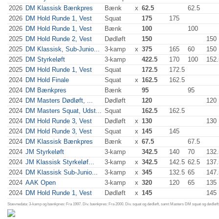
2026
DM Klassisk Bænkpres
Bænk
x
62.5
62.5
2026
DM Hold Runde 1, Vest
Squat
175
175
2026
DM Hold Runde 1, Vest
Bænk
100
100
2025
DM Hold Runde 2, Vest
Dødløft
150
150
2025
DM Klassisk, Sub-Junio...
3-kamp
x
375
165
60
150
2025
DM Styrkeløft
3-kamp
422.5
170
100
152.
2025
DM Hold Runde 1, Vest
Squat
172.5
172.5
2024
DM Hold Finale
Squat
x
162.5
162.5
2024
DM Bænkpres
Bænk
95
95
2024
DM Masters Dødløft, ...
Dødløft
120
120
2024
DM Masters Squat, Udst...
Squat
162.5
162.5
2024
DM Hold Runde 3, Vest
Dødløft
x
130
130
2024
DM Hold Runde 3, Vest
Squat
x
145
145
2024
DM Klassisk Bænkpres
Bænk
x
67.5
67.5
2024
JM Styrkeløft
3-kamp
342.5
140
70
132.
2024
JM Klassisk Styrkeløf...
3-kamp
x
342.5
142.5
62.5
137.
2024
DM Klassisk Sub-Junio...
3-kamp
x
345
132.5
65
147.
2024
AAK Open
3-kamp
x
320
120
65
135
2024
DM Hold Runde 1, Vest
Dødløft
x
145
145
Stævnedata: 3-kamp og bænkpres: Fra 1997. Div. bænkpres: Fra 2000. Div. squat og dødløft, samt Masters DM squat og dødløft: