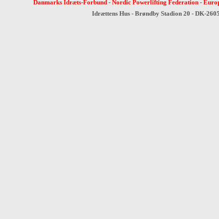
Danmarks Idræts-Forbund
-
Nordic Powerlifting Federation
-
Europ
Idrættens Hus - Brøndby Stadion 20 - DK-260