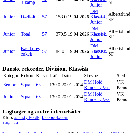
3-kamp
SF
Junior
DM
Albertslund
Junior
Dødløft
57
153.0
19.04.2026
Klassisk,
SF
Junior
DM
Albertslund
Junior
Total
57
379.5
19.04.2026
Klassisk,
SF
Junior
DM
Bænkpres,
Albertslund
Junior
57
84.0
19.04.2026
Klassisk,
enkelt
SF
Junior
Danske rekorder, Division, Klassisk
Kategori
Rekord
Klasse
Løft
Dato
Stævne
Sted
DM Hold
VK
Senior
Squat
63
130.0
20.01.2024
Runde 1, Vest
Kono
DM Hold
VK
Junior
Squat
63
130.0
20.01.2024
Runde 1, Vest
Kono
Logbøger og andre internetsider
Klub:
aak-styrke.dk
,
facebook.com
Tilføj link