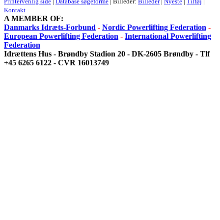
Printervenlig side
|
Database søgeforme
| Billeder:
Billeder
|
Nyeste
|
Tilføj
|
Kontakt
A MEMBER OF:
Danmarks Idræts-Forbund
-
Nordic Powerlifting Federation
-
European Powerlifting Federation
-
International Powerlifting
Federation
Idrættens Hus - Brøndby Stadion 20 - DK-2605 Brøndby - Tlf
+45 6265 6122 - CVR 16013749