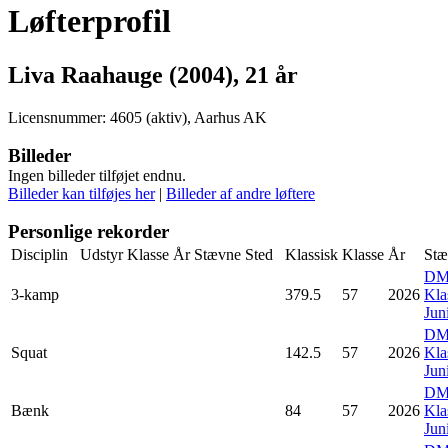
Løfterprofil
Liva Raahauge (2004), 21 år
Licensnummer: 4605 (aktiv), Aarhus AK
Billeder
Ingen billeder tilføjet endnu.
Billeder kan tilføjes her
|
Billeder af andre løftere
Personlige rekorder
Disciplin
Udstyr
Klasse
År
Stævne
Sted
Klassisk
Klasse
År
Stæ
D
3-kamp
379.5
57
2026
Kla
Jun
D
Squat
142.5
57
2026
Kla
Jun
D
Bænk
84
57
2026
Kla
Jun