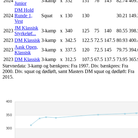
2024
3-kamp
x
352
131
76
145
82.74
409.
Junior
DM Hold
2024
Runde 1,
Squat
x
130
130
30.21
149.
Vest
JM Klassisk
2023
3-kamp
x
340
125
75
140
80.55
398.
Styrkeløf...
2023
DM Klassisk
3-kamp
x
342.5
122.5
72.5
147.5
80.93
400.
Aask Open,
2023
3-kamp
x
337.5
120
72.5
145
79.75
394.
Klassisk
2023
DM Klassisk
3-kamp
x
312.5
107.5
67.5
137.5
73.95
365.
Stævnedata: 3-kamp og bænkpres: Fra 1997. Div. bænkpres: Fra
2000. Div. squat og dødløft, samt Masters DM squat og dødløft: Fra
2015.