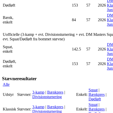
D
Dødløft
153
57
2026
Kla
Jun
D
Bænk,
84
57
2026
Kla
enkelt
Jun
Uofficielle (3-kamp + evt. Divisionsturnering + evt. DM Masters Squ
evt. Squat/Dødløft fra bommet stævne)
D
Squat,
142.5
57
2026
Kla
enkelt
Jun
D
Dødløft,
153
57
2026
Kla
enkelt
Jun
Stævneresultater
Alle
Squat
|
3-kamp
|
Bænkpres
|
Udstyr
Stævner:
Enkelt:
Bænkpres
|
Divisionsturnering
Dødløft
Squat
|
3-kamp
|
Bænkpres
|
Klassisk
Stævner:
Enkelt:
Bænkpres
|
Divisionsturnering