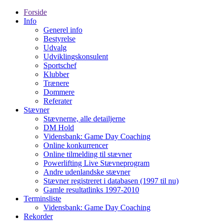
Forside
Info
Generel info
Bestyrelse
Udvalg
Udviklingskonsulent
Sportschef
Klubber
Trænere
Dommere
Referater
Stævner
Stævnerne, alle detailjerne
DM Hold
Vidensbank: Game Day Coaching
Online konkurrencer
Online tilmelding til stævner
Powerlifting Live Stævneprogram
Andre udenlandske stævner
Stævner registreret i databasen (1997 til nu)
Gamle resultatlinks 1997-2010
Terminsliste
Vidensbank: Game Day Coaching
Rekorder