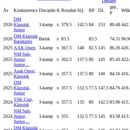
Dødløft
IPF-
År
Konkurrence
Disciplin
K
Resultat
SQ
BP
DL
Wilk
P
DM
2026
Klassisk,
3-kamp
x
379.5
142.5
84
153
89.48
442.
Junior
DM Klassisk
2026
Bænk
x
83.5
83.5
74.31
96.9
Bænkpres
2025
AAK Open
3-kamp
x
367.5
140
82.5
145
86.26
426.
NM Sub-
2025
Junior,
3-kamp
x
362.5
137.5
80
145
85.43
422.
Junior,...
Aask Open,
2025
3-kamp
x
357.5
137.5
80
140
84.16
416.
Klassisk
DM
2025
Klassisk,
3-kamp
x
357.5
132.5
77.5
147.5
84.76
419.
Junior
TSK Cup,
2024
3-kamp
x
357.5
135
80
142.5
83.96
415.
Klassisk
NM Sub-
2024
Junior,
3-kamp
x
355
132.5
77.5
145
83.58
413.
Junior,...
DM Klassisk