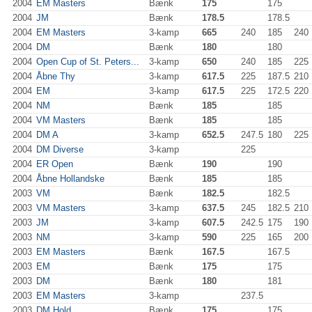
2004
EM Masters
Bænk
175
175
2004
JM
Bænk
178.5
178.5
2004
EM Masters
3-kamp
665
240
185
240
2004
DM
Bænk
180
180
2004
Open Cup of St. Peters...
3-kamp
650
240
185
225
2004
Åbne Thy
3-kamp
617.5
225
187.5
210
2004
EM
3-kamp
617.5
225
172.5
220
2004
NM
Bænk
185
185
2004
VM Masters
Bænk
185
185
2004
DM A
3-kamp
652.5
247.5
180
225
2004
DM Diverse
3-kamp
225
2004
ER Open
Bænk
190
190
2004
Åbne Hollandske
Bænk
185
185
2003
VM
Bænk
182.5
182.5
2003
VM Masters
3-kamp
637.5
245
182.5
210
2003
JM
3-kamp
607.5
242.5
175
190
2003
NM
3-kamp
590
225
165
200
2003
EM Masters
Bænk
167.5
167.5
2003
EM
Bænk
175
175
2003
DM
Bænk
180
181
2003
EM Masters
3-kamp
237.5
2003
DM Hold
Bænk
175
175