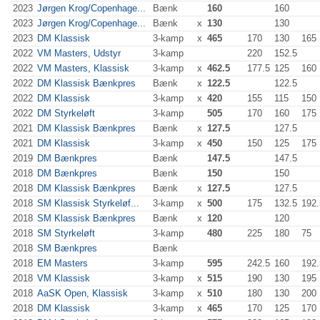
2023
Jørgen Krog/Copenhage...
Bænk
160
160
2023
Jørgen Krog/Copenhage...
Bænk
x
130
130
2023
DM Klassisk
3-kamp
x
465
170
130
165
2022
VM Masters, Udstyr
3-kamp
220
152.5
2022
VM Masters, Klassisk
3-kamp
x
462.5
177.5
125
160
2022
DM Klassisk Bænkpres
Bænk
x
122.5
122.5
2022
DM Klassisk
3-kamp
x
420
155
115
150
2022
DM Styrkeløft
3-kamp
505
170
160
175
2021
DM Klassisk Bænkpres
Bænk
x
127.5
127.5
2021
DM Klassisk
3-kamp
x
450
150
125
175
2019
DM Bænkpres
Bænk
147.5
147.5
2018
DM Bænkpres
Bænk
150
150
2018
DM Klassisk Bænkpres
Bænk
x
127.5
127.5
2018
SM Klassisk Styrkeløf...
3-kamp
x
500
175
132.5
192.
2018
SM Klassisk Bænkpres
Bænk
x
120
120
2018
SM Styrkeløft
3-kamp
480
225
180
75
2018
SM Bænkpres
Bænk
2018
EM Masters
3-kamp
595
242.5
160
192.
2018
VM Klassisk
3-kamp
x
515
190
130
195
2018
AaSK Open, Klassisk
3-kamp
x
510
180
130
200
2018
DM Klassisk
3-kamp
x
465
170
125
170