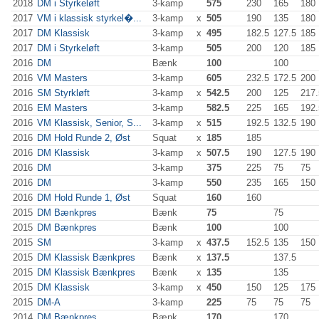
2018
DM i Styrkeløft
3-kamp
575
230
165
180
2017
VM i klassisk styrkel�...
3-kamp
x
505
190
135
180
2017
DM Klassisk
3-kamp
x
495
182.5
127.5
185
2017
DM i Styrkeløft
3-kamp
505
200
120
185
2016
DM
Bænk
100
100
2016
VM Masters
3-kamp
605
232.5
172.5
200
2016
SM Styrkløft
3-kamp
x
542.5
200
125
217.
2016
EM Masters
3-kamp
582.5
225
165
192.
2016
VM Klassisk, Senior, S...
3-kamp
x
515
192.5
132.5
190
2016
DM Hold Runde 2, Øst
Squat
x
185
185
2016
DM Klassisk
3-kamp
x
507.5
190
127.5
190
2016
DM
3-kamp
375
225
75
75
2016
DM
3-kamp
550
235
165
150
2016
DM Hold Runde 1, Øst
Squat
160
160
2015
DM Bænkpres
Bænk
75
75
2015
DM Bænkpres
Bænk
100
100
2015
SM
3-kamp
x
437.5
152.5
135
150
2015
DM Klassisk Bænkpres
Bænk
x
137.5
137.5
2015
DM Klassisk Bænkpres
Bænk
x
135
135
2015
DM Klassisk
3-kamp
x
450
150
125
175
2015
DM-A
3-kamp
225
75
75
75
2014
DM Bænkpres
Bænk
170
170