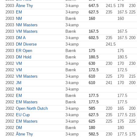
2003
Åbne Thy
3-kamp
647.5
241.5
178
230
2003
EM
3-kamp
627.5
235
167.5
225
2003
NM
Bænk
160
160
2003
NM Masters
3-kamp
2003
VM Masters
Bænk
167.5
167.5
2003
DM A
3-kamp
602.5
235
167.5
200
2003
DM Diverse
3-kamp
241.5
2003
ER Open
Bænk
175
175
2003
DM Hold
Bænk
180.5
180.5
2002
VM
3-kamp
630
230
170
230
2002
VM
Bænk
172.5
172.5
2002
VM Masters
3-kamp
610
225
170
215
2002
JM
3-kamp
610
241
170
200
2002
NM
3-kamp
2002
EM
Bænk
177.5
177.5
2002
EM Masters
Bænk
177.5
177.5
2002
Open North Dutch
3-kamp
585
220
165
200
2002
EU Cup
3-kamp
627.5
235
177.5
215
2002
EM Masters
3-kamp
625
225
175
225
2002
DM
Bænk
180
180
2002
Åbne Thy
3-kamp
582.5
230
177.5
175