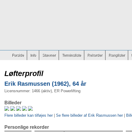
Forside
Info
Stævner
Terminsliste
Rekorder
Ranglister
Løfterprofil
Erik Rasmussen (1962), 64 år
Licensnummer: 1466 (aktiv), ER Powerlifting
Billeder
Flere billeder kan tilføjes her
|
Se flere billeder af Erik Rasmussen her
|
Bil
Personlige rekorder