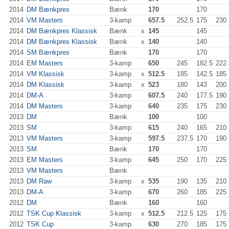
2014
DM Bænkpres
Bænk
170
170
2014
VM Masters
3-kamp
657.5
252.5
175
230
2014
DM Bænkpres Klassisk
Bænk
x
145
145
2014
DM Bænkpres Klassisk
Bænk
x
140
140
2014
SM Bænkpres
Bænk
170
170
2014
EM Masters
3-kamp
650
245
182.5
222.
2014
VM Klassisk
3-kamp
x
512.5
185
142.5
185
2014
DM Klassisk
3-kamp
x
523
180
143
200
2014
DM-A
3-kamp
607.5
240
177.5
190
2014
DM Masters
3-kamp
640
235
175
230
2013
DM
Bænk
100
100
2013
SM
3-kamp
615
240
165
210
2013
VM Masters
3-kamp
597.5
237.5
170
190
2013
SM
Bænk
170
170
2013
EM Masters
3-kamp
645
250
170
225
2013
VM Masters
Bænk
2013
DM Raw
3-kamp
x
535
190
135
210
2013
DM-A
3-kamp
670
260
185
225
2012
DM
Bænk
160
160
2012
TSK Cup Klassisk
3-kamp
x
512.5
212.5
125
175
2012
TSK Cup
3-kamp
630
270
185
175