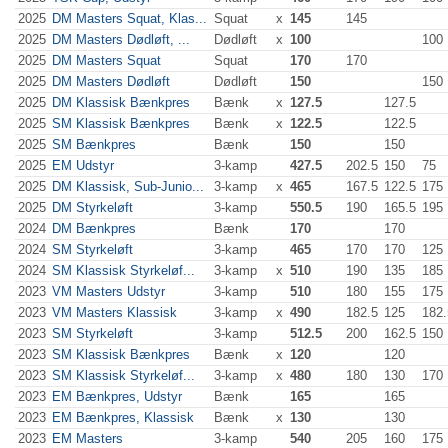
2025
DM Masters Squat, Klas...
Squat
x
145
145
2025
DM Masters Dødløft, ...
Dødløft
x
100
100
2025
DM Masters Squat
Squat
170
170
2025
DM Masters Dødløft
Dødløft
150
150
2025
DM Klassisk Bænkpres
Bænk
x
127.5
127.5
2025
SM Klassisk Bænkpres
Bænk
x
122.5
122.5
2025
SM Bænkpres
Bænk
150
150
2025
EM Udstyr
3-kamp
427.5
202.5
150
75
2025
DM Klassisk, Sub-Junio...
3-kamp
x
465
167.5
122.5
175
2025
DM Styrkeløft
3-kamp
550.5
190
165.5
195
2024
DM Bænkpres
Bænk
170
170
2024
SM Styrkeløft
3-kamp
465
170
170
125
2024
SM Klassisk Styrkeløf...
3-kamp
x
510
190
135
185
2023
VM Masters Udstyr
3-kamp
510
180
155
175
2023
VM Masters Klassisk
3-kamp
x
490
182.5
125
182.
2023
SM Styrkeløft
3-kamp
512.5
200
162.5
150
2023
SM Klassisk Bænkpres
Bænk
x
120
120
2023
SM Klassisk Styrkeløf...
3-kamp
x
480
180
130
170
2023
EM Bænkpres, Udstyr
Bænk
165
165
2023
EM Bænkpres, Klassisk
Bænk
x
130
130
2023
EM Masters
3-kamp
540
205
160
175