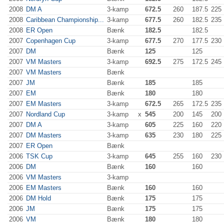
2008
DM A
3-kamp
672.5
260
187.5
225
2008
Caribbean Championship...
3-kamp
677.5
260
182.5
235
2008
ER Open
Bænk
182.5
182.5
2007
Copenhagen Cup
3-kamp
677.5
270
177.5
230
2007
DM
Bænk
125
125
2007
VM Masters
3-kamp
692.5
275
172.5
245
2007
VM Masters
Bænk
2007
JM
Bænk
185
185
2007
EM
Bænk
180
180
2007
EM Masters
3-kamp
672.5
265
172.5
235
2007
Nordland Cup
3-kamp
x
545
200
145
200
2007
DM A
3-kamp
605
225
160
220
2007
DM Masters
3-kamp
635
230
180
225
2007
ER Open
Bænk
2006
TSK Cup
3-kamp
645
255
160
230
2006
DM
Bænk
160
160
2006
VM Masters
3-kamp
2006
EM Masters
Bænk
160
160
2006
DM Hold
Bænk
175
175
2006
JM
Bænk
175
175
2006
VM
Bænk
180
180