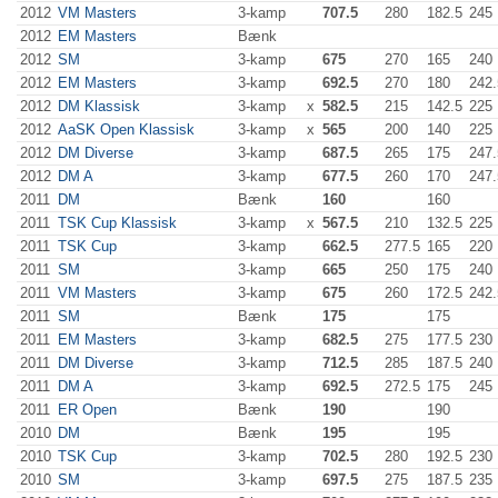
2012
VM Masters
3-kamp
707.5
280
182.5
245
2012
EM Masters
Bænk
2012
SM
3-kamp
675
270
165
240
2012
EM Masters
3-kamp
692.5
270
180
242.
2012
DM Klassisk
3-kamp
x
582.5
215
142.5
225
2012
AaSK Open Klassisk
3-kamp
x
565
200
140
225
2012
DM Diverse
3-kamp
687.5
265
175
247.
2012
DM A
3-kamp
677.5
260
170
247.
2011
DM
Bænk
160
160
2011
TSK Cup Klassisk
3-kamp
x
567.5
210
132.5
225
2011
TSK Cup
3-kamp
662.5
277.5
165
220
2011
SM
3-kamp
665
250
175
240
2011
VM Masters
3-kamp
675
260
172.5
242.
2011
SM
Bænk
175
175
2011
EM Masters
3-kamp
682.5
275
177.5
230
2011
DM Diverse
3-kamp
712.5
285
187.5
240
2011
DM A
3-kamp
692.5
272.5
175
245
2011
ER Open
Bænk
190
190
2010
DM
Bænk
195
195
2010
TSK Cup
3-kamp
702.5
280
192.5
230
2010
SM
3-kamp
697.5
275
187.5
235