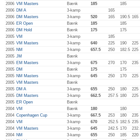
2006
VM Masters
Bænk
185
185
2006
DM A
3-kamp
165
2006
DM Masters
3-kamp
520
165
190.5
165
2006
ER Open
Bænk
185
185
2006
DM Hold
Bænk
175
175
2005
VM
3-kamp
185
2005
VM Masters
3-kamp
640
225
190
225
2005
NM
3-kamp
657.5
250
182.5
225
2005
JM
Bænk
2005
EM Masters
3-kamp
675
270
170
235
2005
DM
Bænk
175
175
2005
NM Masters
3-kamp
645
250
170
225
2005
VM Masters
Bænk
2005
DM A
3-kamp
655
250
180
225
2005
DM Masters
3-kamp
662.5
257.5
180
225
2005
ER Open
Bænk
2004
VM
Bænk
180
180
2004
Copenhagen Cup
3-kamp
667.5
253
180
235
2004
VM
3-kamp
670
252.5
182.5
235
2004
VM Masters
3-kamp
645
242.5
170
232.
2004
NM
3-kamp
655
250
185
220