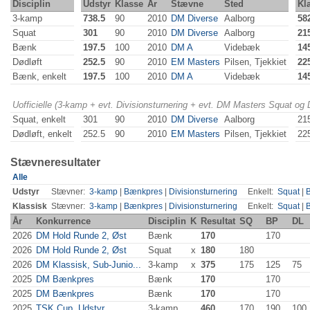
Disciplin
Udstyr
Klasse
År
Stævne
Sted
Kl
3-kamp
738.5
90
2010
DM Diverse
Aalborg
58
Squat
301
90
2010
DM Diverse
Aalborg
21
Bænk
197.5
100
2010
DM A
Videbæk
14
Dødløft
252.5
90
2010
EM Masters
Pilsen, Tjekkiet
22
Bænk, enkelt
197.5
100
2010
DM A
Videbæk
14
Uofficielle (3-kamp + evt. Divisionsturnering + evt. DM Masters Squat og
Squat, enkelt
301
90
2010
DM Diverse
Aalborg
21
Dødløft, enkelt
252.5
90
2010
EM Masters
Pilsen, Tjekkiet
22
Stævneresultater
Alle
Udstyr
Stævner:
3-kamp
|
Bænkpres
|
Divisionsturnering
Enkelt:
Squat
|
Klassisk
Stævner:
3-kamp
|
Bænkpres
|
Divisionsturnering
Enkelt:
Squat
|
År
Konkurrence
Disciplin
K
Resultat
SQ
BP
DL
2026
DM Hold Runde 2, Øst
Bænk
170
170
2026
DM Hold Runde 2, Øst
Squat
x
180
180
2026
DM Klassisk, Sub-Junio...
3-kamp
x
375
175
125
75
2025
DM Bænkpres
Bænk
170
170
2025
DM Bænkpres
Bænk
170
170
2025
TSK Cup, Udstyr
3-kamp
460
170
190
100