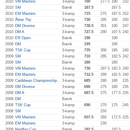
2010
VM Masters
3-kamp
700
277.5
190
232.
2010
SM
Bænk
187.5
187.5
2010
EM Masters
3-kamp
715
275
187.5
252.
2010
Åbne Thy
3-kamp
730
295
185
250
2010
DM Diverse
3-kamp
738.5
301
190
247.
2010
DM A
3-kamp
727.5
290
197.5
240
2010
ER Open
Bænk
190
190
2009
DM
Bænk
195
195
2009
TSK Cup
3-kamp
735
300
195
240
2009
SM
3-kamp
710
285
182.5
242.
2009
SM
Bænk
180
180
2009
VM Masters
3-kamp
730
297.5
192.5
240
2009
EM Masters
3-kamp
712.5
290
182.5
240
2009
Caribbean Championship...
3-kamp
685
280
180
225
2009
DM Diverse
3-kamp
690
275
180
235
2009
DM A
3-kamp
687.5
275
177.5
235
2008
DM
Bænk
2008
TSK Cup
3-kamp
690
270
175
245
2008
SM
3-kamp
250
2008
VM Masters
3-kamp
657.5
260
172.5
225
2008
EM Masters
3-kamp
230
2008
Nordfyn Cup
Bænk
182.5
182.5