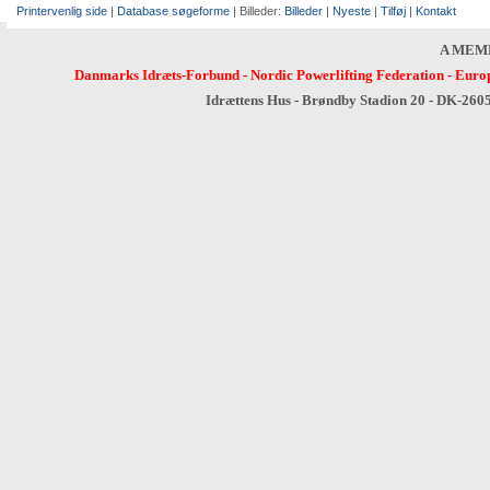
Printervenlig side
|
Database søgeforme
| Billeder:
Billeder
|
Nyeste
|
Tilføj
|
Kontakt
A MEM
Danmarks Idræts-Forbund
-
Nordic Powerlifting Federation
-
Europ
Idrættens Hus - Brøndby Stadion 20 - DK-260