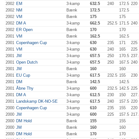
2002
EM
3-kamp
632.5
240
172.5
220
2002
NM
Bænk
172.5
172.5
2002
VM
Bænk
175
175
2002
DM A
3-kamp
662.5
252.5
171.5
240
2002
ER Open
Bænk
170
170
2001
VM
Bænk
162.5
162.5
2001
Copenhagen Cup
3-kamp
630
235
171
225
2001
VM
3-kamp
630
240
165
225
2001
JM
3-kamp
657.5
250
170.5
237.
2001
Open Dutch
3-kamp
657.5
250
167.5
240
2001
JM
Bænk
160
160
2001
EU Cup
3-kamp
617.5
232.5
155
230
2001
DM
Bænk
142.5
142.5
2001
Åbne Thy
3-kamp
600
232.5
142.5
225
2001
DM A
3-kamp
612.5
230
150
227.
2001
Landskamp DK-NO-SE
3-kamp
617.5
240
157.5
220
2000
Copenhagen Cup
3-kamp
610
235
155
220
2000
JM
3-kamp
600
225
157.5
217.
2000
DM Hold
Bænk
155
155
2000
JM
Bænk
160
160
2000
DM Hold
Bænk
170
170