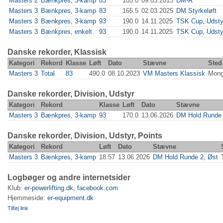
Masters 2
Bænkpres, 3-kamp
83
185.0
09.03.2013
DM-A
Masters 3
Bænkpres, 3-kamp
83
165.5
02.03.2025
DM Styrkeløft
Masters 3
Bænkpres, 3-kamp
93
190.0
14.11.2025
TSK Cup, Udsty
Masters 3
Bænkpres, enkelt
93
190.0
14.11.2025
TSK Cup, Udsty
Danske rekorder, Klassisk
Kategori
Rekord
Klasse
Løft
Dato
Stævne
Sted
Masters 3
Total
83
490.0
08.10.2023
VM Masters Klassisk
Mong
Danske rekorder, Division, Udstyr
Kategori
Rekord
Klasse
Løft
Dato
Stævne
Masters 3
Bænkpres, 3-kamp
93
170.0
13.06.2026
DM Hold Runde 
Danske rekorder, Division, Udstyr, Points
Kategori
Rekord
Løft
Dato
Stævne
Masters 3
Bænkpres, 3-kamp
18.57
13.06.2026
DM Hold Runde 2, Øst
Logbøger og andre internetsider
Klub:
er-powerlifting.dk
,
facebook.com
Hjemmeside:
er-equipment.dk
Tilføj link