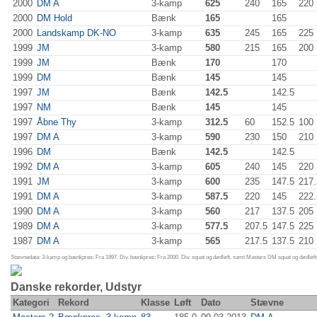
2000
DM A
3-kamp
625
240
165
220
2000
DM Hold
Bænk
165
165
2000
Landskamp DK-NO
3-kamp
635
245
165
225
1999
JM
3-kamp
580
215
165
200
1999
JM
Bænk
170
170
1999
DM
Bænk
145
145
1997
JM
Bænk
142.5
142.5
1997
NM
Bænk
145
145
1997
Åbne Thy
3-kamp
312.5
60
152.5
100
1997
DM A
3-kamp
590
230
150
210
1996
DM
Bænk
142.5
142.5
1992
DM A
3-kamp
605
240
145
220
1991
JM
3-kamp
600
235
147.5
217.
1991
DM A
3-kamp
587.5
220
145
222.
1990
DM A
3-kamp
560
217
137.5
205
1989
DM A
3-kamp
577.5
207.5
147.5
225
1987
DM A
3-kamp
565
217.5
137.5
210
Stævnedata: 3-kamp og bænkpres: Fra 1997. Div. bænkpres: Fra 2000. Div. squat og dødløft, samt Masters DM squat og dødløft:
Danske rekorder, Udstyr
Kategori
Rekord
Klasse
Løft
Dato
Stævne