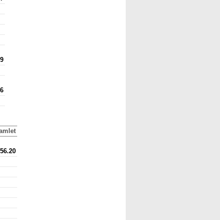
89
86
amlet
56.20