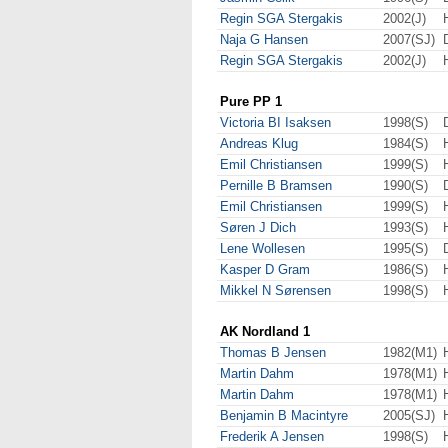
Regin SGA Stergakis
2002(J)
Naja G Hansen
2007(SJ)
Regin SGA Stergakis
2002(J)
Pure PP 1
Victoria BI Isaksen
1998(S)
Andreas Klug
1984(S)
Emil Christiansen
1999(S)
Pernille B Bramsen
1990(S)
Emil Christiansen
1999(S)
Søren J Dich
1993(S)
Lene Wollesen
1995(S)
Kasper D Gram
1986(S)
Mikkel N Sørensen
1998(S)
AK Nordland 1
Thomas B Jensen
1982(M1)
Martin Dahm
1978(M1)
Martin Dahm
1978(M1)
Benjamin B Macintyre
2005(SJ)
Frederik A Jensen
1998(S)