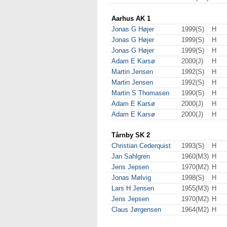
Aarhus AK 1
Jonas G Højer
1999(S)
H
Jonas G Højer
1999(S)
H
Jonas G Højer
1999(S)
H
Adam E Karsø
2000(J)
H
Martin Jensen
1992(S)
H
Martin Jensen
1992(S)
H
Martin S Thomasen
1990(S)
H
Adam E Karsø
2000(J)
H
Adam E Karsø
2000(J)
H
Tårnby SK 2
Christian Cederquist
1993(S)
H
Jan Sahlgren
1960(M3)
H
Jens Jepsen
1970(M2)
H
Jonas Mølvig
1998(S)
H
Lars H Jensen
1955(M3)
H
Jens Jepsen
1970(M2)
H
Claus Jørgensen
1964(M2)
H