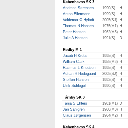
Københavns SK 3
Andreas Sørensen
1990(S)
H
Anton Ellermann
1999(S)
H
Valdemar Ø Hyltoft
2005(SJ)
H
Thomas N Hansen
1975(M1)
H
Peter Hansen
1962(M3)
H
Julie A Hansen
1991(S)
D
Rødby M 1
Jacob H Krebs
1995(S)
H
William Clark
1958(M3)
H
Rasmus L Knudsen
1995(S)
H
Adrian H Hedegaard
2008(SJ)
H
Steffen Hansen
1993(S)
H
Ulrik Schlegel
1990(S)
H
Tårnby SK 3
Tanja S Ehlers
1981(M1)
D
Jan Sahlgren
1960(M3)
H
Claus Jørgensen
1964(M2)
H
Københavns SK 4