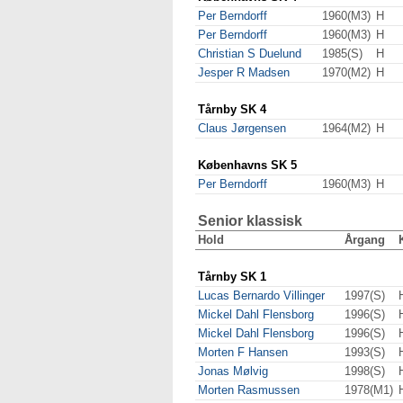
Per Berndorff
1960(M3)
H
Per Berndorff
1960(M3)
H
Christian S Duelund
1985(S)
H
Jesper R Madsen
1970(M2)
H
Tårnby SK 4
Claus Jørgensen
1964(M2)
H
Københavns SK 5
Per Berndorff
1960(M3)
H
Senior klassisk
Hold
Årgang
Tårnby SK 1
Lucas Bernardo Villinger
1997(S)
Mickel Dahl Flensborg
1996(S)
Mickel Dahl Flensborg
1996(S)
Morten F Hansen
1993(S)
Jonas Mølvig
1998(S)
Morten Rasmussen
1978(M1)