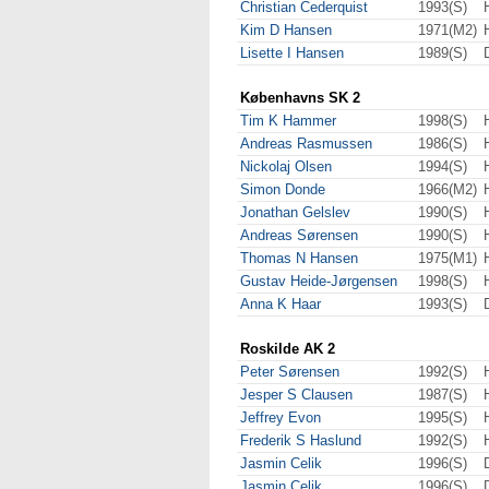
Christian Cederquist
1993(S)
Kim D Hansen
1971(M2)
Lisette I Hansen
1989(S)
Københavns SK 2
Tim K Hammer
1998(S)
Andreas Rasmussen
1986(S)
Nickolaj Olsen
1994(S)
Simon Donde
1966(M2)
Jonathan Gelslev
1990(S)
Andreas Sørensen
1990(S)
Thomas N Hansen
1975(M1)
Gustav Heide-Jørgensen
1998(S)
Anna K Haar
1993(S)
Roskilde AK 2
Peter Sørensen
1992(S)
Jesper S Clausen
1987(S)
Jeffrey Evon
1995(S)
Frederik S Haslund
1992(S)
Jasmin Celik
1996(S)
Jasmin Celik
1996(S)