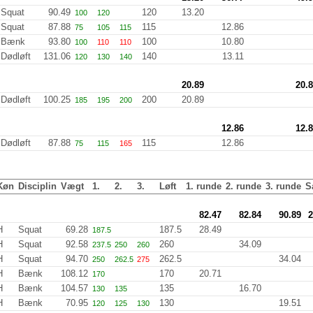
Squat
90.49
120
13.20
100
120
Squat
87.88
115
12.86
75
105
115
Bænk
93.80
100
10.80
100
110
110
Dødløft
131.06
140
13.11
120
130
140
20.89
20.
Dødløft
100.25
200
20.89
185
195
200
12.86
12.
Dødløft
87.88
115
12.86
75
115
165
Køn
Disciplin
Vægt
1.
2.
3.
Løft
1. runde
2. runde
3. runde
S
82.47
82.84
90.89
2
H
Squat
69.28
187.5
28.49
187.5
H
Squat
92.58
260
34.09
237.5
250
260
H
Squat
94.70
262.5
34.04
250
262.5
275
H
Bænk
108.12
170
20.71
170
H
Bænk
104.57
135
16.70
130
135
H
Bænk
70.95
130
19.51
120
125
130