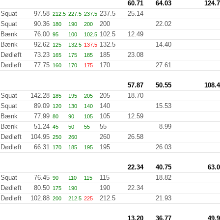
60.71
64.03
124.
Squat
97.58
237.5
25.14
212.5
227.5
237.5
Squat
90.36
200
22.02
180
190
200
Bænk
76.00
102.5
12.49
95
100
102.5
Bænk
92.62
132.5
14.40
125
132.5
137.5
Dødløft
73.23
185
23.08
165
175
185
Dødløft
77.75
170
27.61
160
170
175
57.87
50.55
108.
Squat
142.28
205
18.70
185
195
205
Squat
89.09
140
15.53
120
130
140
Bænk
77.99
105
12.59
80
90
105
Bænk
51.24
55
8.99
45
50
55
Dødløft
104.95
260
26.58
250
260
Dødløft
66.31
195
26.03
170
185
195
22.34
40.75
63.
Squat
76.45
115
18.82
90
110
115
Dødløft
80.50
190
22.34
175
190
Dødløft
102.88
212.5
21.93
200
212.5
225
13.20
36.77
49.