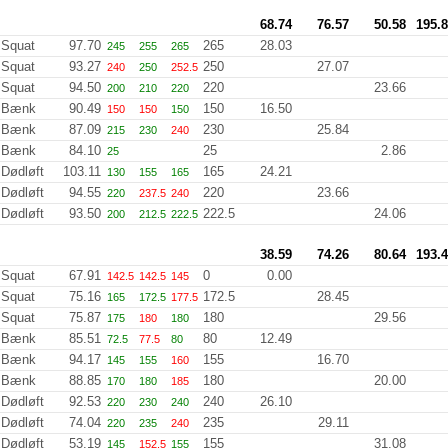
68.74
76.57
50.58
195.
Squat
97.70
265
28.03
245
255
265
Squat
93.27
250
27.07
240
250
252.5
Squat
94.50
220
23.66
200
210
220
Bænk
90.49
150
16.50
150
150
150
Bænk
87.09
230
25.84
215
230
240
Bænk
84.10
25
2.86
25
Dødløft
103.11
165
24.21
130
155
165
Dødløft
94.55
220
23.66
220
237.5
240
Dødløft
93.50
222.5
24.06
200
212.5
222.5
38.59
74.26
80.64
193.
Squat
67.91
0
0.00
142.5
142.5
145
Squat
75.16
172.5
28.45
165
172.5
177.5
Squat
75.87
180
29.56
175
180
180
Bænk
85.51
80
12.49
72.5
77.5
80
Bænk
94.17
155
16.70
145
155
160
Bænk
88.85
180
20.00
170
180
185
Dødløft
92.53
240
26.10
220
230
240
Dødløft
74.04
235
29.11
220
235
240
Dødløft
53.19
155
31.08
145
152.5
155