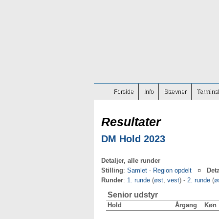
Forside
Info
Stævner
Terminsl
Resultater
DM Hold 2023
Detaljer, alle runder
Stilling
:
Samlet
-
Region opdelt
¤
Deta
Runder
:
1. runde
(
øst
,
vest
) -
2. runde
(
ø
Senior udstyr
Hold
Årgang
Køn