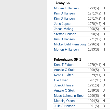
Tårnby SK 1
Morten F Hansen
1993(S)
H
Kim D Hansen
1971(M2)
H
Kim D Hansen
1971(M2)
H
Jens Jepsen
1970(M2)
H
Jonas Mølvig
1998(S)
H
Steffan Hansen
1990(S)
H
Kim D Hansen
1971(M2)
H
Mickel Dahl Flensborg
1996(S)
H
Morten F Hansen
1993(S)
H
Københavns SK 1
Kent T Flåten
1979(M1)
H
Amalie C Stok
1999(S)
D
Kent T Flåten
1979(M1)
H
Ole Olsen
1961(M3)
H
Julie A Hansen
1991(S)
D
Amalie C Stok
1999(S)
D
Mads Lehmann Broe
1996(S)
H
Nickolaj Olsen
1994(S)
H
Julie A Hansen
1991(S)
D