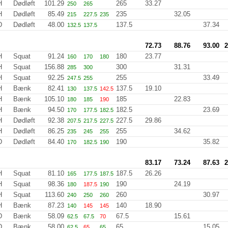
H
Dødløft
101.29
265
33.27
250
265
H
Dødløft
85.49
235
32.05
215
227.5
235
D
Dødløft
48.00
137.5
37.34
132.5
137.5
72.73
88.76
93.00
2
H
Squat
91.24
180
23.77
160
170
180
H
Squat
156.88
300
31.31
285
300
H
Squat
92.25
255
33.49
247.5
255
H
Bænk
82.41
137.5
19.10
130
137.5
142.5
H
Bænk
105.10
185
22.83
180
185
190
H
Bænk
94.50
182.5
23.69
170
177.5
182.5
H
Dødløft
92.38
227.5
29.86
207.5
217.5
227.5
H
Dødløft
86.25
255
34.62
235
245
255
D
Dødløft
84.40
190
35.82
170
182.5
190
83.17
73.24
87.63
2
H
Squat
81.10
187.5
26.26
165
177.5
187.5
H
Squat
98.36
190
24.19
180
187.5
190
H
Squat
113.60
260
30.97
240
250
260
H
Bænk
87.23
140
18.90
140
145
145
D
Bænk
58.09
67.5
15.61
62.5
67.5
70
D
Bænk
58.00
65
15.05
62.5
65
65