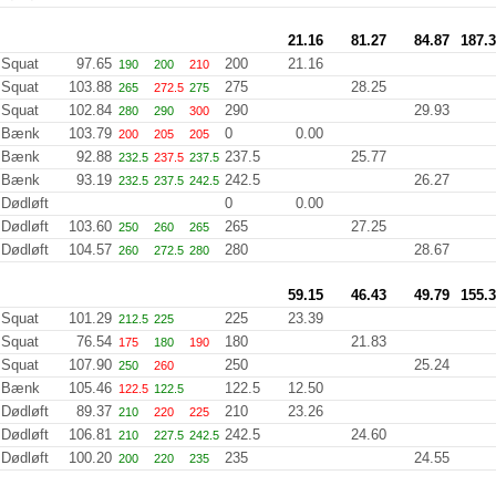
21.16
81.27
84.87
187.
Squat
97.65
200
21.16
190
200
210
Squat
103.88
275
28.25
265
272.5
275
Squat
102.84
290
29.93
280
290
300
Bænk
103.79
0
0.00
200
205
205
Bænk
92.88
237.5
25.77
232.5
237.5
237.5
Bænk
93.19
242.5
26.27
232.5
237.5
242.5
Dødløft
0
0.00
Dødløft
103.60
265
27.25
250
260
265
Dødløft
104.57
280
28.67
260
272.5
280
59.15
46.43
49.79
155.
Squat
101.29
225
23.39
212.5
225
Squat
76.54
180
21.83
175
180
190
Squat
107.90
250
25.24
250
260
Bænk
105.46
122.5
12.50
122.5
122.5
Dødløft
89.37
210
23.26
210
220
225
Dødløft
106.81
242.5
24.60
210
227.5
242.5
Dødløft
100.20
235
24.55
200
220
235