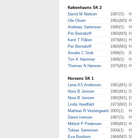
Københavns SK 2
David M Nielsen
1997(S)
H
Ole Olsen
1961(M3)
H
Andreas Sørensen
1990(S)
H
Per Berndorff
1960(M3)
H
Kent T Flåten
1979(M1)
H
Per Berndorff
1960(M3)
H
Amalie C Stok
1999(S)
D
Tim K Hammer
1998(S)
H
Thomas N Hansen
1975(M1)
H
Horsens SK 1
Lena KS Andersen
1981(M1)
D
Nora B Jensen
1982(M1)
D
Nora B Jensen
1982(M1)
D
Linda Veedfald
1973(M2)
D
Mathias R Vestergaard
2002(J)
H
Danni Iversen
1987(S)
H
Mikkel P Pedersen
1980(M1)
H
Tobias Sørensen
2004(J)
H
Eva Buxbom
1969(M2)
D