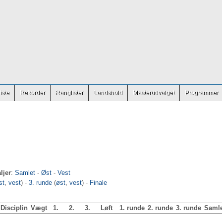
iste
Rekorder
Ranglister
Landshold
Masterudvalget
Programmer
ljer
:
Samlet
-
Øst
-
Vest
st
,
vest
) -
3. runde
(
øst
,
vest
) -
Finale
Disciplin
Vægt
1.
2.
3.
Løft
1. runde
2. runde
3. runde
Samle