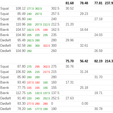
81.68
78.48
77.81
237.
Squat
108.12
302.5
30.52
277.5
302.5
Squat
85.49
257.5
29.23
240
257.5
Squat
85.80
240
27.19
240
Bænk
110.96
212.5
21.20
200
207.5
212.5
Bænk
104.57
162.5
16.64
162.5
175
190
Bænk
104.90
235
24.03
205
220
235
Dødløft
95.48
280
29.96
262.5
280
Dødløft
92.58
300
32.61
280
300
322.5
Dødløft
104.90
260
26.59
260
75.70
56.42
82.19
214.
Squat
87.80
275
30.76
275
295
302.5
Squat
106.82
215
31.24
205
215
217.5
Squat
85.90
280
31.70
260
280
Bænk
93.40
160
17.31
157.5
160
160
Bænk
77.75
155
25.18
155
155
155
Bænk
112.75
137.5
19.71
125
132.5
137.5
Dødløft
91.40
252.5
27.63
220
240
252.5
Dødløft
93.30
0
0.00
277.5
280
280
Dødløft
78.20
190
30.78
165
177.5
190