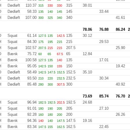
H
Dødløft
110.37
315
38.01
315
330
330
D
Dødløft
58.33
145
33.44
135
140
145
H
Dødløft
107.00
340
41.61
300
325
340
78.06
76.88
86.24
2
D
Squat
61.14
135
30.12
127.5
135
142.5
H
Squat
84.30
215
29.53
175
195
215
H
Squat
102.57
207.5
25.90
207.5
215
215
D
Bænk
75.72
65
12.84
60
65
67.5
H
Bænk
100.58
135
17.01
127.5
135
140
H
Bænk
95.05
150
19.42
142.5
150
155
D
Dødløft
58.49
152.5
35.10
142.5
147.5
152.5
H
Dødløft
93.50
232.5
30.34
210
220
232.5
H
Dødløft
85.48
300
40.92
280
300
307.5
73.69
85.74
76.70
2
H
Squat
96.94
192.5
24.68
182.5
192.5
202.5
H
Squat
91.01
205
27.10
180
190
205
H
Squat
92.28
200
26.26
160
180
200
H
Bænk
94.36
147.5
19.16
140
140
147.5
H
Bænk
83.34
162.5
22.45
147.5
155
162.5