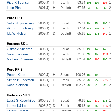
Rico RH Jensen
2003(J)
H
Bænk
83.54
1
105
110
115
Leon Pham
2001(J)
H
Dødløft
67.35
2
235
250
260
Pure PP 1
Sofie N Jørgensen
2004(J)
D
Squat
75.41
1
90
95
100
Victor E Fuglsang
2003(J)
H
Bænk
97.54
1
147.5
157.5
170
Ida W Nielsen
2002(J)
D
Dødløft
65.98
1
120
135
140
Horsens SK 1
Oskar V Snedker
2003(J)
H
Squat
85.35
1
130
140
145
Sarah Laursen
2004(J)
D
Bænk
71.08
7
65
70
72.5
Mathias R Jensen
2004(J)
H
Dødløft
82.04
2
185
195
205
Pure PP 2
Peter I Klitte
2002(J)
H
Squat
100.76
1
180
195
210
Simon B Pedersen
2003(J)
H
Bænk
85.98
7
70
75
77.5
Noah Kjeldsen
2002(J)
H
Dødløft
102.77
2
200
210
220
Haderslev SK 2
Laust G Rosenkilde
2008(SJ)
H
Squat
79.98
1
120
130
135
Lærke KJ Leth
2008(SJ)
D
Bænk
85.68
4
40
45
47.5
Nikolaj Emmen
2008(SJ)
H
Dødløft
67.09
1