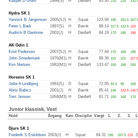
Kasper D Gram
1986(S)
H
Dødløft
93.50
210
220
232.
Hydra SK 1
Yannick B Jørgensen
2005(SJ)
H
Squat
123.58
195
202.5
207.
Peter L Bæk
1997(S)
H
Bænk
98.14
117.5
122.5
125
Audrick B Dantinne
2002(J)
H
Dødløft
84.19
170
185
190
AK Odin 1
Emil Pedersen
2007(SJ)
H
Squat
77.44
170
180
185
John Smedemark
1976(M1)
H
Bænk
88.36
110
115
117.
Kim Nielsen
1982(M1)
H
Dødløft
133.47
150
180
200
Horsens SK 1
Jette A Lindbjerg
1991(S)
D
Squat
72.05
92.5
95
100
Abris Babicz
2001(J)
H
Bænk
85.41
140
142.5
142.
Tom Jensen
1959(M3)
H
Dødløft
81.71
150
160
170
Junior klassisk, Vest
Hold
Årgang
Køn
Disciplin
Vægt
1.
2.
3.
L
Djurs SK 1
Frederik S Eskildsen
2003(J)
H
Squat
84.31
2
195
207.5
215