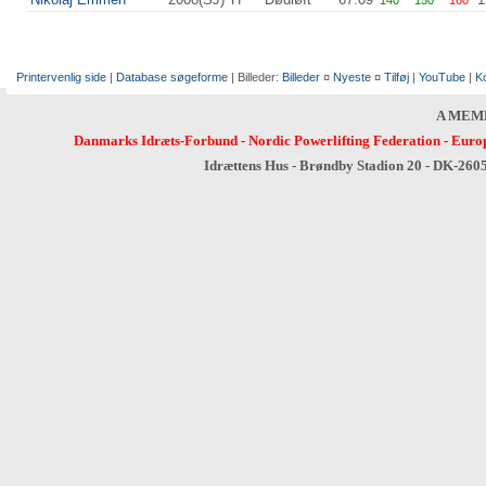
140
150
160
Printervenlig side
|
Database søgeforme
| Billeder:
Billeder
¤
Nyeste
¤
Tilføj
|
YouTube
|
K
A MEM
Danmarks Idræts-Forbund
-
Nordic Powerlifting Federation
-
Europ
Idrættens Hus - Brøndby Stadion 20 - DK-260