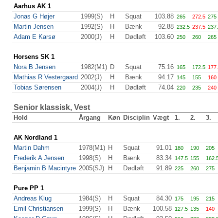
Aarhus AK 1
Jonas G Højer
1999(S)
H
Squat
103.88
265
272.5
275
Martin Jensen
1992(S)
H
Bænk
92.88
232.5
237.5
237
Adam E Karsø
2000(J)
H
Dødløft
103.60
250
260
265
Horsens SK 1
Nora B Jensen
1982(M1)
D
Squat
75.16
165
172.5
177
Mathias R Vestergaard
2002(J)
H
Bænk
94.17
145
155
160
Tobias Sørensen
2004(J)
H
Dødløft
74.04
220
235
240
Senior klassisk, Vest
Hold
Årgang
Køn
Disciplin
Vægt
1.
2.
3.
AK Nordland 1
Martin Dahm
1978(M1)
H
Squat
91.01
180
190
205
Frederik A Jensen
1998(S)
H
Bænk
83.34
147.5
155
162.
Benjamin B Macintyre
2005(SJ)
H
Dødløft
91.89
225
260
275
Pure PP 1
Andreas Klug
1984(S)
H
Squat
84.30
175
195
215
Emil Christiansen
1999(S)
H
Bænk
100.58
127.5
135
140