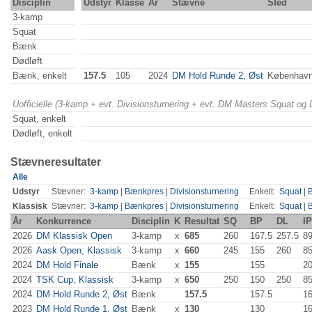
Disciplin
Udstyr
Klasse
År
Stævne
Sted
3-kamp
Squat
Bænk
Dødløft
Bænk, enkelt
157.5
105
2024
DM Hold Runde 2, Øst
Københav
Uofficielle (3-kamp + evt. Divisionsturnering + evt. DM Masters Squat og
Squat, enkelt
Dødløft, enkelt
Stævneresultater
Alle
Udstyr
Stævner:
3-kamp
|
Bænkpres
|
Divisionsturnering
Enkelt:
Squat
|
Klassisk
Stævner:
3-kamp
|
Bænkpres
|
Divisionsturnering
Enkelt:
Squat
|
År
Konkurrence
Disciplin
K
Resultat
SQ
BP
DL
I
2026
DM Klassisk Open
3-kamp
x
685
260
167.5
257.5
89
2026
Aask Open, Klassisk
3-kamp
x
660
245
155
260
85
2024
DM Hold Finale
Bænk
x
155
155
20
2024
TSK Cup, Klassisk
3-kamp
x
650
250
150
250
85
2024
DM Hold Runde 2, Øst
Bænk
157.5
157.5
16
2023
DM Hold Runde 1, Øst
Bænk
x
130
130
16