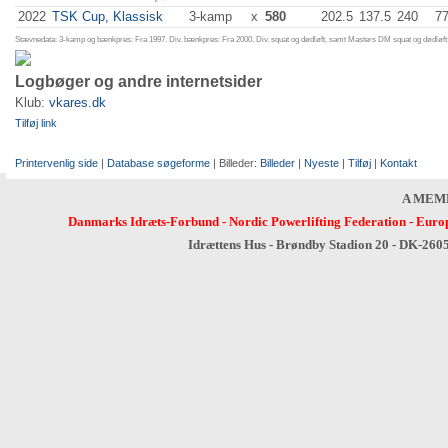
2022
TSK Cup, Klassisk
3-kamp
x
580
202.5
137.5
240
77
Stævnedata: 3-kamp og bænkpres: Fra 1997. Div. bænkpres: Fra 2000. Div. squat og dødløft, samt Masters DM squat og dødløft:
Logbøger og andre internetsider
Klub:
vkares.dk
Tilføj link
Printervenlig side
|
Database søgeforme
| Billeder:
Billeder
|
Nyeste
|
Tilføj
|
Kontakt
A MEM
Danmarks Idræts-Forbund
-
Nordic Powerlifting Federation
-
Europ
Idrættens Hus - Brøndby Stadion 20 - DK-260