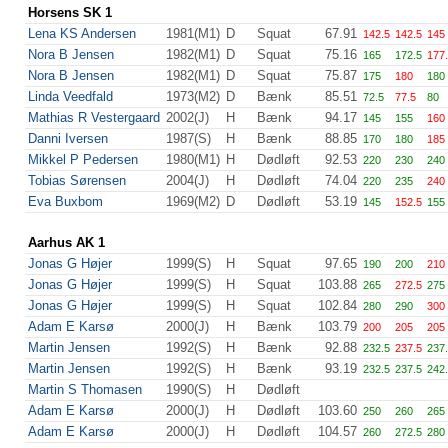
Horsens SK 1
Lena KS Andersen
1981(M1)
D
Squat
67.91
142.5
142.5
145
Nora B Jensen
1982(M1)
D
Squat
75.16
165
172.5
177
Nora B Jensen
1982(M1)
D
Squat
75.87
175
180
180
Linda Veedfald
1973(M2)
D
Bænk
85.51
72.5
77.5
80
Mathias R Vestergaard
2002(J)
H
Bænk
94.17
145
155
160
Danni Iversen
1987(S)
H
Bænk
88.85
170
180
185
Mikkel P Pedersen
1980(M1)
H
Dødløft
92.53
220
230
240
Tobias Sørensen
2004(J)
H
Dødløft
74.04
220
235
240
Eva Buxbom
1969(M2)
D
Dødløft
53.19
145
152.5
155
Aarhus AK 1
Jonas G Højer
1999(S)
H
Squat
97.65
190
200
210
Jonas G Højer
1999(S)
H
Squat
103.88
265
272.5
275
Jonas G Højer
1999(S)
H
Squat
102.84
280
290
300
Adam E Karsø
2000(J)
H
Bænk
103.79
200
205
205
Martin Jensen
1992(S)
H
Bænk
92.88
232.5
237.5
237
Martin Jensen
1992(S)
H
Bænk
93.19
232.5
237.5
242
Martin S Thomasen
1990(S)
H
Dødløft
Adam E Karsø
2000(J)
H
Dødløft
103.60
250
260
265
Adam E Karsø
2000(J)
H
Dødløft
104.57
260
272.5
280