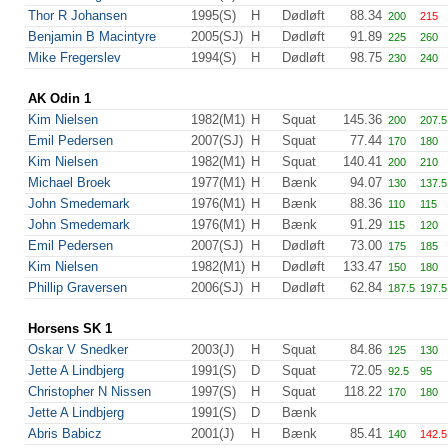
Thor R Johansen
1995(S)
H
Dødløft
88.34
200
215
Benjamin B Macintyre
2005(SJ)
H
Dødløft
91.89
225
260
Mike Fregerslev
1994(S)
H
Dødløft
98.75
230
240
AK Odin 1
Kim Nielsen
1982(M1)
H
Squat
145.36
200
207.5
Emil Pedersen
2007(SJ)
H
Squat
77.44
170
180
Kim Nielsen
1982(M1)
H
Squat
140.41
200
210
Michael Broek
1977(M1)
H
Bænk
94.07
130
137.5
John Smedemark
1976(M1)
H
Bænk
88.36
110
115
John Smedemark
1976(M1)
H
Bænk
91.29
115
120
Emil Pedersen
2007(SJ)
H
Dødløft
73.00
175
185
Kim Nielsen
1982(M1)
H
Dødløft
133.47
150
180
Phillip Graversen
2006(SJ)
H
Dødløft
62.84
187.5
197.5
Horsens SK 1
Oskar V Snedker
2003(J)
H
Squat
84.86
125
130
Jette A Lindbjerg
1991(S)
D
Squat
72.05
92.5
95
Christopher N Nissen
1997(S)
H
Squat
118.22
170
180
Jette A Lindbjerg
1991(S)
D
Bænk
Abris Babicz
2001(J)
H
Bænk
85.41
140
142.5