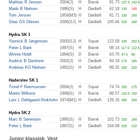
Mathias R Jensen
2004(J)
H
Bænk
81.73
137.5
142.5
Mads B Nielsen
1986(S)
H
Dødløft
62.18
130
140
Tom Jensen
1959(M3)
H
Dødløft
81.71
150
160
Silas GS Olesen
2006(SJ)
H
Dødløft
105.66
155
180
Hydra SK 1
Yannick B Jørgensen
2005(SJ)
H
Squat
123.58
195
202.5
Peter L Bæk
1997(S)
H
Bænk
98.14
117.5
122.5
Winnie Holdt
1994(S)
D
Bænk
63.70
47.5
50
Audrick B Dantinne
2002(J)
H
Dødløft
84.19
170
185
Andreas KG Nielsen
1992(S)
H
Dødløft
99.25
200
220
Haderslev SK 1
Trond F Rasmussen
2004(J)
H
Squat
74.74
165
175
Martin Wilkens
1999(S)
H
Bænk
88.57
142.5
150
Lars L Dahlgaard-Stokholm
1974(M1)
H
Dødløft
126.16
185
200
Hydra SK 2
Marc B Sørensen
1995(S)
H
Bænk
101.73
150
160
Peter L Bæk
1997(S)
H
Dødløft
104.08
200
210
Junior klassisk, Vest