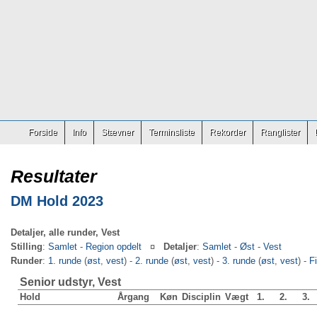
Forside
Info
Stævner
Terminsliste
Rekorder
Ranglister
Resultater
DM Hold 2023
Detaljer, alle runder, Vest
Stilling
:
Samlet
-
Region opdelt
¤
Detaljer
:
Samlet
-
Øst
-
Vest
Runder
:
1. runde
(
øst
,
vest
) -
2. runde
(
øst
,
vest
) -
3. runde
(
øst
,
vest
) -
F
Senior udstyr, Vest
Hold
Årgang
Køn
Disciplin
Vægt
1.
2.
3.