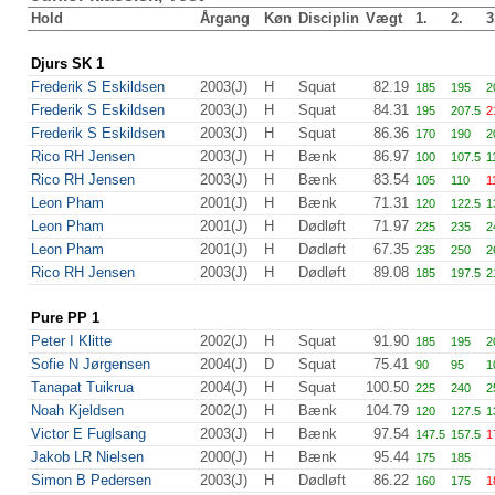
Hold
Årgang
Køn
Disciplin
Vægt
1.
2.
3
Djurs SK 1
Frederik S Eskildsen
2003(J)
H
Squat
82.19
185
195
2
Frederik S Eskildsen
2003(J)
H
Squat
84.31
195
207.5
2
Frederik S Eskildsen
2003(J)
H
Squat
86.36
170
190
2
Rico RH Jensen
2003(J)
H
Bænk
86.97
100
107.5
1
Rico RH Jensen
2003(J)
H
Bænk
83.54
105
110
1
Leon Pham
2001(J)
H
Bænk
71.31
120
122.5
1
Leon Pham
2001(J)
H
Dødløft
71.97
225
235
2
Leon Pham
2001(J)
H
Dødløft
67.35
235
250
2
Rico RH Jensen
2003(J)
H
Dødløft
89.08
185
197.5
2
Pure PP 1
Peter I Klitte
2002(J)
H
Squat
91.90
185
195
2
Sofie N Jørgensen
2004(J)
D
Squat
75.41
90
95
1
Tanapat Tuikrua
2004(J)
H
Squat
100.50
225
240
2
Noah Kjeldsen
2002(J)
H
Bænk
104.79
120
127.5
1
Victor E Fuglsang
2003(J)
H
Bænk
97.54
147.5
157.5
1
Jakob LR Nielsen
2000(J)
H
Bænk
95.44
175
185
Simon B Pedersen
2003(J)
H
Dødløft
86.22
160
175
1