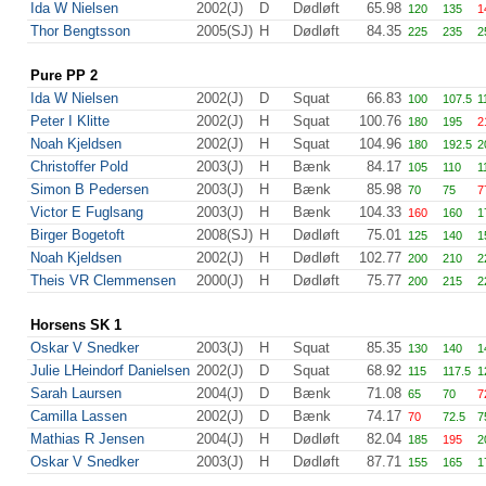
Ida W Nielsen
2002(J)
D
Dødløft
65.98
120
135
1
Thor Bengtsson
2005(SJ)
H
Dødløft
84.35
225
235
2
Pure PP 2
Ida W Nielsen
2002(J)
D
Squat
66.83
100
107.5
1
Peter I Klitte
2002(J)
H
Squat
100.76
180
195
2
Noah Kjeldsen
2002(J)
H
Squat
104.96
180
192.5
2
Christoffer Pold
2003(J)
H
Bænk
84.17
105
110
1
Simon B Pedersen
2003(J)
H
Bænk
85.98
70
75
7
Victor E Fuglsang
2003(J)
H
Bænk
104.33
160
160
1
Birger Bogetoft
2008(SJ)
H
Dødløft
75.01
125
140
1
Noah Kjeldsen
2002(J)
H
Dødløft
102.77
200
210
2
Theis VR Clemmensen
2000(J)
H
Dødløft
75.77
200
215
2
Horsens SK 1
Oskar V Snedker
2003(J)
H
Squat
85.35
130
140
1
Julie LHeindorf Danielsen
2002(J)
D
Squat
68.92
115
117.5
1
Sarah Laursen
2004(J)
D
Bænk
71.08
65
70
7
Camilla Lassen
2002(J)
D
Bænk
74.17
70
72.5
7
Mathias R Jensen
2004(J)
H
Dødløft
82.04
185
195
2
Oskar V Snedker
2003(J)
H
Dødløft
87.71
155
165
1