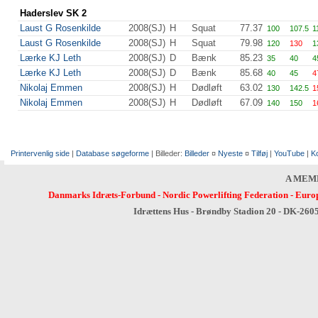
Haderslev SK 2
Laust G Rosenkilde
2008(SJ)
H
Squat
77.37
100
107.5
1
Laust G Rosenkilde
2008(SJ)
H
Squat
79.98
120
130
1
Lærke KJ Leth
2008(SJ)
D
Bænk
85.23
35
40
4
Lærke KJ Leth
2008(SJ)
D
Bænk
85.68
40
45
4
Nikolaj Emmen
2008(SJ)
H
Dødløft
63.02
130
142.5
1
Nikolaj Emmen
2008(SJ)
H
Dødløft
67.09
140
150
1
Printervenlig side
|
Database søgeforme
| Billeder:
Billeder
¤
Nyeste
¤
Tilføj
|
YouTube
|
K
A MEM
Danmarks Idræts-Forbund
-
Nordic Powerlifting Federation
-
Europ
Idrættens Hus - Brøndby Stadion 20 - DK-260