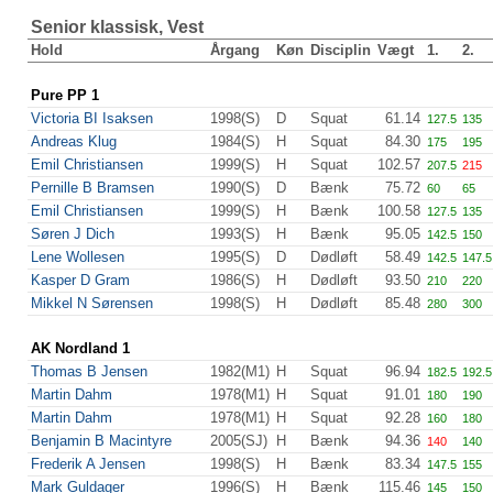
Senior klassisk, Vest
Hold
Årgang
Køn
Disciplin
Vægt
1.
2.
Pure PP 1
Victoria BI Isaksen
1998(S)
D
Squat
61.14
127.5
135
Andreas Klug
1984(S)
H
Squat
84.30
175
195
Emil Christiansen
1999(S)
H
Squat
102.57
207.5
215
Pernille B Bramsen
1990(S)
D
Bænk
75.72
60
65
Emil Christiansen
1999(S)
H
Bænk
100.58
127.5
135
Søren J Dich
1993(S)
H
Bænk
95.05
142.5
150
Lene Wollesen
1995(S)
D
Dødløft
58.49
142.5
147.5
Kasper D Gram
1986(S)
H
Dødløft
93.50
210
220
Mikkel N Sørensen
1998(S)
H
Dødløft
85.48
280
300
AK Nordland 1
Thomas B Jensen
1982(M1)
H
Squat
96.94
182.5
192.5
Martin Dahm
1978(M1)
H
Squat
91.01
180
190
Martin Dahm
1978(M1)
H
Squat
92.28
160
180
Benjamin B Macintyre
2005(SJ)
H
Bænk
94.36
140
140
Frederik A Jensen
1998(S)
H
Bænk
83.34
147.5
155
Mark Guldager
1996(S)
H
Bænk
115.46
145
150