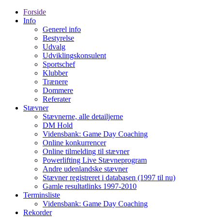
Forside
Info
Generel info
Bestyrelse
Udvalg
Udviklingskonsulent
Sportschef
Klubber
Trænere
Dommere
Referater
Stævner
Stævnerne, alle detailjerne
DM Hold
Vidensbank: Game Day Coaching
Online konkurrencer
Online tilmelding til stævner
Powerlifting Live Stævneprogram
Andre udenlandske stævner
Stævner registreret i databasen (1997 til nu)
Gamle resultatlinks 1997-2010
Terminsliste
Vidensbank: Game Day Coaching
Rekorder