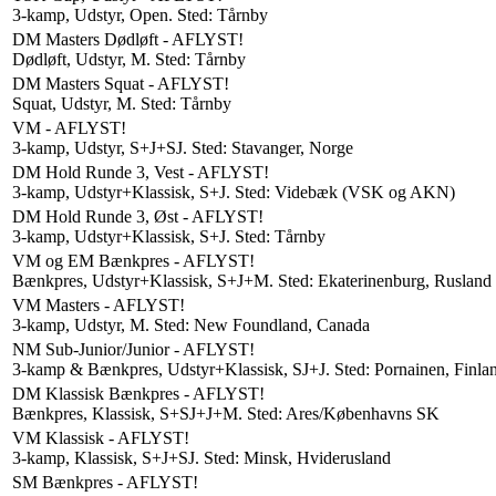
3-kamp, Udstyr, Open. Sted: Tårnby
DM Masters Dødløft - AFLYST!
Dødløft, Udstyr, M. Sted: Tårnby
DM Masters Squat - AFLYST!
Squat, Udstyr, M. Sted: Tårnby
VM - AFLYST!
3-kamp, Udstyr, S+J+SJ. Sted: Stavanger, Norge
DM Hold Runde 3, Vest - AFLYST!
3-kamp, Udstyr+Klassisk, S+J. Sted: Videbæk (VSK og AKN)
DM Hold Runde 3, Øst - AFLYST!
3-kamp, Udstyr+Klassisk, S+J. Sted: Tårnby
VM og EM Bænkpres - AFLYST!
Bænkpres, Udstyr+Klassisk, S+J+M. Sted: Ekaterinenburg, Rusland
VM Masters - AFLYST!
3-kamp, Udstyr, M. Sted: New Foundland, Canada
NM Sub-Junior/Junior - AFLYST!
3-kamp & Bænkpres, Udstyr+Klassisk, SJ+J. Sted: Pornainen, Finla
DM Klassisk Bænkpres - AFLYST!
Bænkpres, Klassisk, S+SJ+J+M. Sted: Ares/Københavns SK
VM Klassisk - AFLYST!
3-kamp, Klassisk, S+J+SJ. Sted: Minsk, Hviderusland
SM Bænkpres - AFLYST!