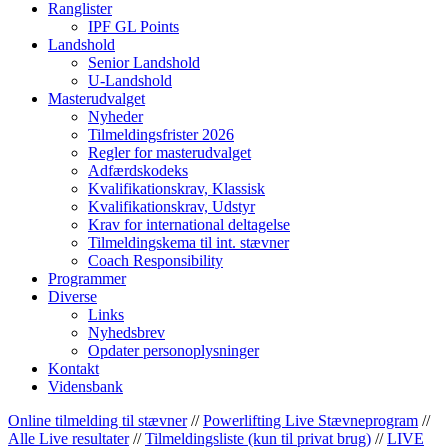
Ranglister
IPF GL Points
Landshold
Senior Landshold
U-Landshold
Masterudvalget
Nyheder
Tilmeldingsfrister 2026
Regler for masterudvalget
Adfærdskodeks
Kvalifikationskrav, Klassisk
Kvalifikationskrav, Udstyr
Krav for international deltagelse
Tilmeldingskema til int. stævner
Coach Responsibility
Programmer
Diverse
Links
Nyhedsbrev
Opdater personoplysninger
Kontakt
Vidensbank
Online tilmelding til stævner
//
Powerlifting Live Stævneprogram
//
Alle Live resultater
//
Tilmeldingsliste (kun til privat brug)
//
LIVE