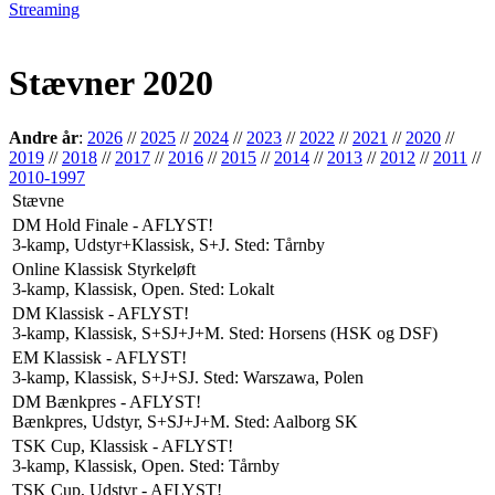
Streaming
Stævner 2020
Andre år
:
2026
//
2025
//
2024
//
2023
//
2022
//
2021
//
2020
//
2019
//
2018
//
2017
//
2016
//
2015
//
2014
//
2013
//
2012
//
2011
//
2010-1997
Stævne
DM Hold Finale - AFLYST!
3-kamp, Udstyr+Klassisk, S+J. Sted: Tårnby
Online Klassisk Styrkeløft
3-kamp, Klassisk, Open. Sted: Lokalt
DM Klassisk - AFLYST!
3-kamp, Klassisk, S+SJ+J+M. Sted: Horsens (HSK og DSF)
EM Klassisk - AFLYST!
3-kamp, Klassisk, S+J+SJ. Sted: Warszawa, Polen
DM Bænkpres - AFLYST!
Bænkpres, Udstyr, S+SJ+J+M. Sted: Aalborg SK
TSK Cup, Klassisk - AFLYST!
3-kamp, Klassisk, Open. Sted: Tårnby
TSK Cup, Udstyr - AFLYST!