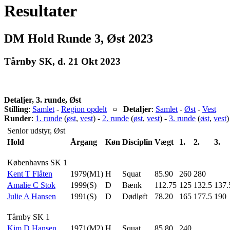
Resultater
DM Hold Runde 3, Øst 2023
Tårnby SK, d. 21 Okt 2023
Detaljer, 3. runde, Øst
Stilling
:
Samlet
-
Region opdelt
¤
Detaljer
:
Samlet
-
Øst
-
Vest
Runder
:
1. runde
(
øst
,
vest
) -
2. runde
(
øst
,
vest
) -
3. runde
(
øst
,
vest
)
Senior udstyr, Øst
Hold
Årgang
Køn
Disciplin
Vægt
1.
2.
3.
Københavns SK 1
Kent T Flåten
1979(M1)
H
Squat
85.90
260
280
Amalie C Stok
1999(S)
D
Bænk
112.75
125
132.5
137.
Julie A Hansen
1991(S)
D
Dødløft
78.20
165
177.5
190
Tårnby SK 1
Kim D Hansen
1971(M2)
H
Squat
85.80
240