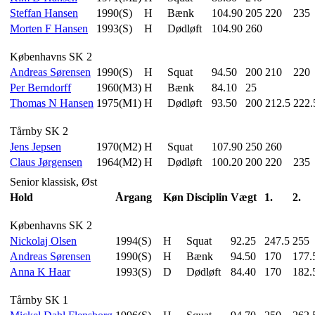
Steffan Hansen
1990(S)
H
Bænk
104.90
205
220
235
Morten F Hansen
1993(S)
H
Dødløft
104.90
260
Københavns SK 2
Andreas Sørensen
1990(S)
H
Squat
94.50
200
210
220
Per Berndorff
1960(M3)
H
Bænk
84.10
25
Thomas N Hansen
1975(M1)
H
Dødløft
93.50
200
212.5
222.
Tårnby SK 2
Jens Jepsen
1970(M2)
H
Squat
107.90
250
260
Claus Jørgensen
1964(M2)
H
Dødløft
100.20
200
220
235
Senior klassisk, Øst
Hold
Årgang
Køn
Disciplin
Vægt
1.
2.
Københavns SK 2
Nickolaj Olsen
1994(S)
H
Squat
92.25
247.5
255
Andreas Sørensen
1990(S)
H
Bænk
94.50
170
177.
Anna K Haar
1993(S)
D
Dødløft
84.40
170
182.
Tårnby SK 1