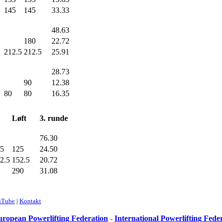
145
145
33.33
48.63
180
22.72
212.5
212.5
25.91
28.73
90
12.38
80
80
16.35
Løft
3. runde
76.30
5
125
24.50
2.5
152.5
20.72
290
31.08
uTube
|
Kontakt
ropean Powerlifting Federation
-
International Powerlifting Fede