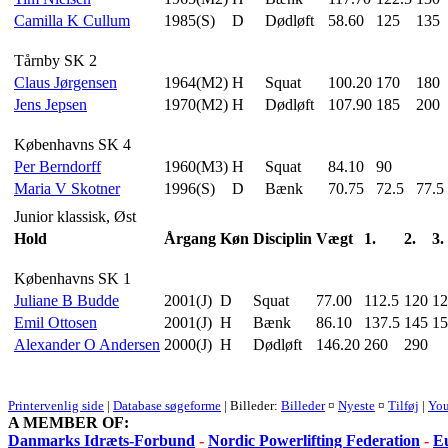
Camilla K Cullum
1985(S)
D
Dødløft
58.60
125
135
Tårnby SK 2
Claus Jørgensen
1964(M2)
H
Squat
100.20
170
180
Jens Jepsen
1970(M2)
H
Dødløft
107.90
185
200
Københavns SK 4
Per Berndorff
1960(M3)
H
Squat
84.10
90
Maria V Skotner
1996(S)
D
Bænk
70.75
72.5
77.5
Junior klassisk, Øst
Hold
Årgang
Køn
Disciplin
Vægt
1.
2.
3.
Københavns SK 1
Juliane B Budde
2001(J)
D
Squat
77.00
112.5
120
12
Emil Ottosen
2001(J)
H
Bænk
86.10
137.5
145
15
Alexander O Andersen
2000(J)
H
Dødløft
146.20
260
290
Printervenlig side
|
Database søgeforme
| Billeder:
Billeder
¤
Nyeste
¤
Tilføj
|
Yo
A MEMBER OF:
Danmarks Idræts-Forbund
-
Nordic Powerlifting Federation
-
Eu