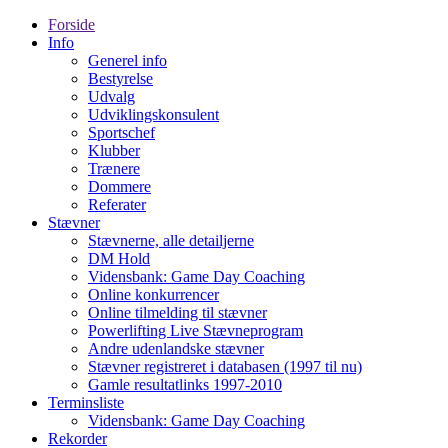
Forside
Info
Generel info
Bestyrelse
Udvalg
Udviklingskonsulent
Sportschef
Klubber
Trænere
Dommere
Referater
Stævner
Stævnerne, alle detailjerne
DM Hold
Vidensbank: Game Day Coaching
Online konkurrencer
Online tilmelding til stævner
Powerlifting Live Stævneprogram
Andre udenlandske stævner
Stævner registreret i databasen (1997 til nu)
Gamle resultatlinks 1997-2010
Terminsliste
Vidensbank: Game Day Coaching
Rekorder