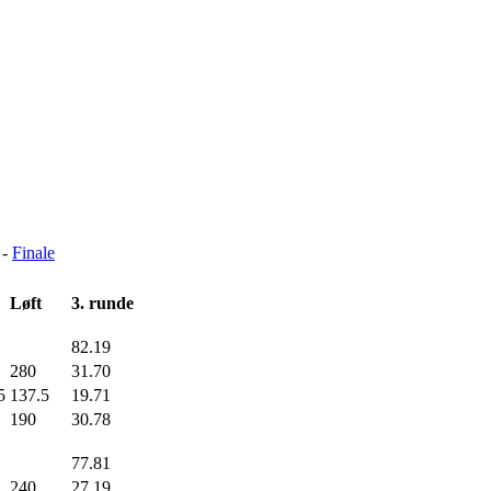
 -
Finale
Løft
3. runde
82.19
280
31.70
5
137.5
19.71
190
30.78
77.81
240
27.19