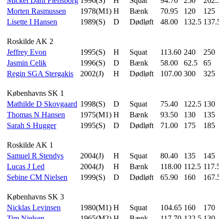
Mickel Dahl Flensborg
1996(S)
H
Squat
94.70
250
262.
Morten Rasmussen
1978(M1)
H
Bænk
70.95
120
125
Lisette I Hansen
1989(S)
D
Dødløft
48.00
132.5
137.
Roskilde AK 2
Jeffrey Evon
1995(S)
H
Squat
113.60
240
250
Jasmin Celik
1996(S)
D
Bænk
58.00
62.5
65
Regin SGA Stergakis
2002(J)
H
Dødløft
107.00
300
325
Københavns SK 1
Mathilde D Skovgaard
1998(S)
D
Squat
75.40
122.5
130
Thomas N Hansen
1975(M1)
H
Bænk
93.50
130
135
Sarah S Hugger
1995(S)
D
Dødløft
71.00
175
185
Roskilde AK 1
Samuel R Stendys
2004(J)
H
Squat
80.40
135
145
Lucas J Led
2004(J)
H
Bænk
118.00
112.5
117.
Sebine CM Nielsen
1999(S)
D
Dødløft
65.90
160
167.
Københavns SK 3
Nicklas Levinsen
1980(M1)
H
Squat
104.65
160
170
Tim Nielsen
1965(M2)
H
Bænk
117.70
122.5
130