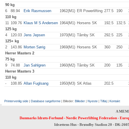
90 kg
6
88.94
Erik Rasmussen
1962(M1)
ER Powerlifting
277.5
190
.0
110 kg
11
109.76
Klaus M S Andersen
1964(M1)
Horsens SK
192.5
132.5
125 kg
4
120.03
Jens Jepsen
1970(M1)
Tårnby SK
292.5
225
.0
125+ kg
2
143.86
Morten Sørig
1969(M1)
Horsens SK
360
.0
250
.0
Herrer
Masters 2
75 kg
9
74.88
Jan Sahlgren
1960(M2)
Tårnby SK
200
.0
135
.0
Herrer
Masters 3
110 kg
-
108.85
Allan Fuglsang
1950(M3)
SK Atlas
202.5
Printervenlig side
|
Database søgeforme
| Billeder:
Billeder
|
Nyeste
|
Tilføj
|
Kontakt
A MEM
Danmarks Idræts-Forbund
-
Nordic Powerlifting Federation
-
Europ
Idrættens Hus - Brøndby Stadion 20 - DK-260