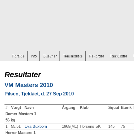
Forside
Info
Stævner
Terminsliste
Rekorder
Ranglister
Resultater
VM Masters 2010
Pilsen, Tjekkiet, d. 27 Sep 2010
#
Vægt
Navn
Årgang
Klub
Squat
Bænk
Damer
Masters 1
56 kg
1
55.51
Eva Buxbom
1969(M1)
Horsens SK
145
.0
75
.0
Herrer
Masters 1