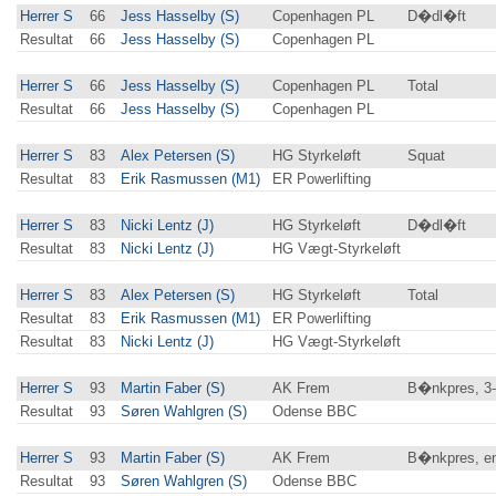
Herrer S
66
Jess Hasselby (S)
Copenhagen PL
D�dl�ft
Resultat
66
Jess Hasselby (S)
Copenhagen PL
Herrer S
66
Jess Hasselby (S)
Copenhagen PL
Total
Resultat
66
Jess Hasselby (S)
Copenhagen PL
Herrer S
83
Alex Petersen (S)
HG Styrkeløft
Squat
Resultat
83
Erik Rasmussen (M1)
ER Powerlifting
Herrer S
83
Nicki Lentz (J)
HG Styrkeløft
D�dl�ft
Resultat
83
Nicki Lentz (J)
HG Vægt-Styrkeløft
Herrer S
83
Alex Petersen (S)
HG Styrkeløft
Total
Resultat
83
Erik Rasmussen (M1)
ER Powerlifting
Resultat
83
Nicki Lentz (J)
HG Vægt-Styrkeløft
Herrer S
93
Martin Faber (S)
AK Frem
B�nkpres, 3
Resultat
93
Søren Wahlgren (S)
Odense BBC
Herrer S
93
Martin Faber (S)
AK Frem
B�nkpres, en
Resultat
93
Søren Wahlgren (S)
Odense BBC