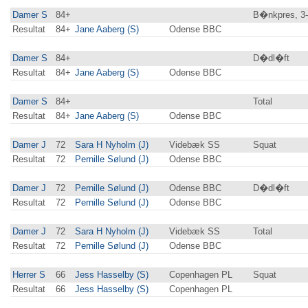
Damer S
84+
B�nkpres, 3
Resultat
84+
Jane Aaberg (S)
Odense BBC
Damer S
84+
D�dl�ft
Resultat
84+
Jane Aaberg (S)
Odense BBC
Damer S
84+
Total
Resultat
84+
Jane Aaberg (S)
Odense BBC
Damer J
72
Sara H Nyholm (J)
Videbæk SS
Squat
Resultat
72
Pernille Sølund (J)
Odense BBC
Damer J
72
Pernille Sølund (J)
Odense BBC
D�dl�ft
Resultat
72
Pernille Sølund (J)
Odense BBC
Damer J
72
Sara H Nyholm (J)
Videbæk SS
Total
Resultat
72
Pernille Sølund (J)
Odense BBC
Herrer S
66
Jess Hasselby (S)
Copenhagen PL
Squat
Resultat
66
Jess Hasselby (S)
Copenhagen PL