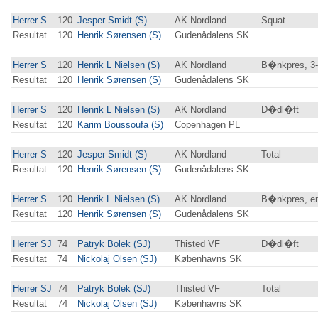
Herrer S
120
Jesper Smidt (S)
AK Nordland
Squat
Resultat
120
Henrik Sørensen (S)
Gudenådalens SK
Herrer S
120
Henrik L Nielsen (S)
AK Nordland
B�nkpres, 3
Resultat
120
Henrik Sørensen (S)
Gudenådalens SK
Herrer S
120
Henrik L Nielsen (S)
AK Nordland
D�dl�ft
Resultat
120
Karim Boussoufa (S)
Copenhagen PL
Herrer S
120
Jesper Smidt (S)
AK Nordland
Total
Resultat
120
Henrik Sørensen (S)
Gudenådalens SK
Herrer S
120
Henrik L Nielsen (S)
AK Nordland
B�nkpres, en
Resultat
120
Henrik Sørensen (S)
Gudenådalens SK
Herrer SJ
74
Patryk Bolek (SJ)
Thisted VF
D�dl�ft
Resultat
74
Nickolaj Olsen (SJ)
Københavns SK
Herrer SJ
74
Patryk Bolek (SJ)
Thisted VF
Total
Resultat
74
Nickolaj Olsen (SJ)
Københavns SK