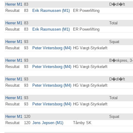
Herrer M1
83
D�dl�ft
Resultat
83
Erik Rasmussen (M1)
ER Powerlifting
Herrer M1
83
Total
Resultat
83
Erik Rasmussen (M1)
ER Powerlifting
Herrer M1
93
Squat
Resultat
93
Peter Vintersborg (M4)
HG Vægt-Styrkeløft
Herrer M1
93
B�nkpres, 3
Resultat
93
Peter Vintersborg (M4)
HG Vægt-Styrkeløft
Herrer M1
93
D�dl�ft
Resultat
93
Peter Vintersborg (M4)
HG Vægt-Styrkeløft
Herrer M1
93
Total
Resultat
93
Peter Vintersborg (M4)
HG Vægt-Styrkeløft
Herrer M1
120
Squat
Resultat
120
Jens Jepsen (M1)
Tårnby SK