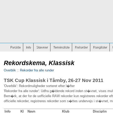
Forside
Info
Stævner
Terminsliste
Rekorder
Ranglister
Rekordskema, Klassisk
Overblik
::
Rekorder fra alle runder
TSK Cup Klassisk i Tårnby, 26-27 Nov 2011
'Overblik': Rekordmuligheder sorteret efter l�fter
'Rekorder fra alle runder': Udfra g�ldende rekord inden st�vnet, vises mul
Bem�rk, at der for de uofficielle RAW rekorder kun registreres rekorder ef
officielle rekorder, registreres rekorder som s�ttes undervejs i st�vnet, 
Info
Kl
Navn
Klub
Disciplin