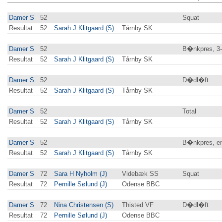
Damer S
52
Squat
Resultat
52
Sarah J Klitgaard (S)
Tårnby SK
Damer S
52
B�nkpres, 3
Resultat
52
Sarah J Klitgaard (S)
Tårnby SK
Damer S
52
D�dl�ft
Resultat
52
Sarah J Klitgaard (S)
Tårnby SK
Damer S
52
Total
Resultat
52
Sarah J Klitgaard (S)
Tårnby SK
Damer S
52
B�nkpres, en
Resultat
52
Sarah J Klitgaard (S)
Tårnby SK
Damer S
72
Sara H Nyholm (J)
Videbæk SS
Squat
Resultat
72
Pernille Sølund (J)
Odense BBC
Damer S
72
Nina Christensen (S)
Thisted VF
D�dl�ft
Resultat
72
Pernille Sølund (J)
Odense BBC