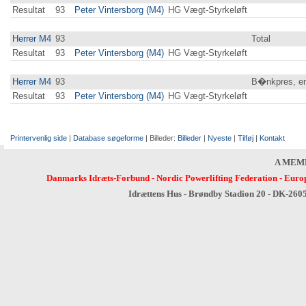
Resultat
93
Peter Vintersborg (M4)
HG Vægt-Styrkeløft
Herrer M4
93
Total
Resultat
93
Peter Vintersborg (M4)
HG Vægt-Styrkeløft
Herrer M4
93
B�nkpres, en
Resultat
93
Peter Vintersborg (M4)
HG Vægt-Styrkeløft
Printervenlig side
|
Database søgeforme
| Billeder:
Billeder
|
Nyeste
|
Tilføj
|
Kontakt
A MEM
Danmarks Idræts-Forbund
-
Nordic Powerlifting Federation
-
Europ
Idrættens Hus - Brøndby Stadion 20 - DK-260