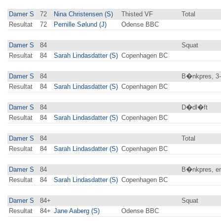
Damer S
72
Nina Christensen (S)
Thisted VF
Total
Resultat
72
Pernille Sølund (J)
Odense BBC
Damer S
84
Squat
Resultat
84
Sarah Lindasdatter (S)
Copenhagen BC
Damer S
84
B�nkpres, 3
Resultat
84
Sarah Lindasdatter (S)
Copenhagen BC
Damer S
84
D�dl�ft
Resultat
84
Sarah Lindasdatter (S)
Copenhagen BC
Damer S
84
Total
Resultat
84
Sarah Lindasdatter (S)
Copenhagen BC
Damer S
84
B�nkpres, en
Resultat
84
Sarah Lindasdatter (S)
Copenhagen BC
Damer S
84+
Squat
Resultat
84+
Jane Aaberg (S)
Odense BBC