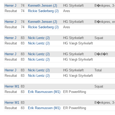
Herrer J
74
Kenneth Jensen (J)
HG Styrkeløft
B�nkpres, 3
Resultat
74
Rickie Søderberg (J)
Ares
Herrer J
74
Kenneth Jensen (J)
HG Styrkeløft
B�nkpres, en
Resultat
74
Rickie Søderberg (J)
Ares
Herrer J
83
Nicki Lentz (J)
HG Styrkeløft
Squat
Resultat
83
Nicki Lentz (J)
HG Vægt-Styrkeløft
Herrer J
83
Nicki Lentz (J)
HG Styrkeløft
D�dl�ft
Resultat
83
Nicki Lentz (J)
HG Vægt-Styrkeløft
Herrer J
83
Nicki Lentz (J)
HG Styrkeløft
Total
Resultat
83
Nicki Lentz (J)
HG Vægt-Styrkeløft
Herrer M1
83
Squat
Resultat
83
Erik Rasmussen (M1)
ER Powerlifting
Herrer M1
83
B�nkpres, 3
Resultat
83
Erik Rasmussen (M1)
ER Powerlifting