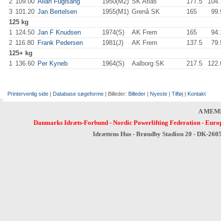
2
109.00
Allan Fuglsang
1950(M2)
SK Atlas
177.5
104.
3
101.20
Jan Bertelsen
1955(M1)
Grenå SK
165
.0
99.
125 kg
1
124.50
Jan F Knudsen
1974(S)
AK Frem
165
.0
94.
2
116.80
Frank Pedersen
1981(J)
AK Frem
137.5
79.
125+ kg
1
136.60
Per Kyneb
1964(S)
Aalborg SK
217.5
122.
Printervenlig side
|
Database søgeforme
| Billeder:
Billeder
|
Nyeste
|
Tilføj
|
Kontakt
A MEM
Danmarks Idræts-Forbund
-
Nordic Powerlifting Federation
-
Europ
Idrættens Hus - Brøndby Stadion 20 - DK-260