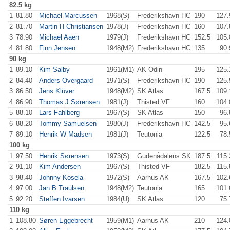
82.5 kg
1
81.80
Michael Marcussen
1968(S)
Frederikshavn HC
190
.0
127.
2
81.70
Martin H Christiansen
1978(J)
Frederikshavn HC
160
.0
107.
3
78.90
Michael Aaen
1979(J)
Frederikshavn HC
152.5
105.
4
81.80
Finn Jensen
1948(M2)
Frederikshavn HC
135
.0
90.
90 kg
1
89.10
Kim Salby
1961(M1)
AK Odin
195
.0
125.
2
84.40
Anders Overgaard
1971(S)
Frederikshavn HC
190
.0
125.
3
86.50
Jens Klüver
1948(M2)
SK Atlas
167.5
109.
4
86.90
Thomas J Sørensen
1981(J)
Thisted VF
160
.0
104.
5
88.10
Lars Fahlberg
1967(S)
SK Atlas
150
.0
96.
6
88.20
Tommy Samuelsen
1980(J)
Frederikshavn HC
142.5
95.
7
89.10
Henrik W Madsen
1981(J)
Teutonia
122.5
78.
100 kg
1
97.50
Henrik Sørensen
1973(S)
Gudenådalens SK
187.5
115.
2
91.10
Kim Andersen
1967(S)
Thisted VF
182.5
115.
3
98.40
Johnny Kosela
1972(S)
Aarhus AK
167.5
102.
4
97.00
Jan B Traulsen
1948(M2)
Teutonia
165
.0
101.
5
92.20
Steffen Ivarsen
1984(U)
SK Atlas
120
.0
75.
110 kg
1
108.80
Søren Eggebrecht
1959(M1)
Aarhus AK
210
.0
124.