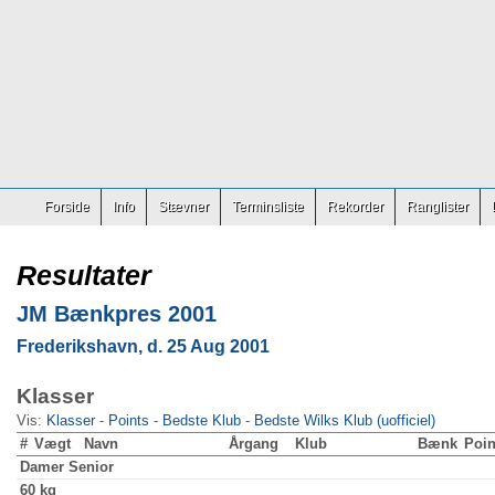
Forside
Info
Stævner
Terminsliste
Rekorder
Ranglister
Resultater
JM Bænkpres 2001
Frederikshavn, d. 25 Aug 2001
Klasser
Vis:
Klasser
-
Points
-
Bedste Klub
-
Bedste Wilks Klub (uofficiel)
#
Vægt
Navn
Årgang
Klub
Bænk
Poin
Damer
Senior
60 kg