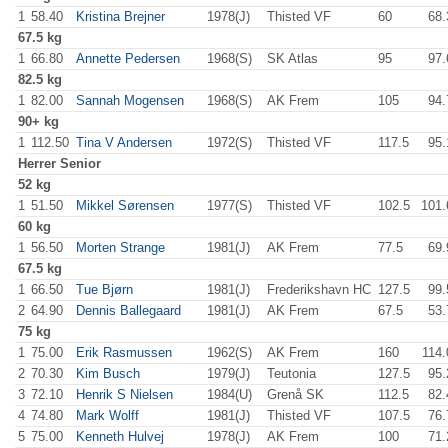
1
58.40
Kristina Brejner
1978(J)
Thisted VF
60
.0
68.
67.5 kg
1
66.80
Annette Pedersen
1968(S)
SK Atlas
95
.0
97.
82.5 kg
1
82.00
Sannah Mogensen
1968(S)
AK Frem
105
.0
94.
90+ kg
1
112.50
Tina V Andersen
1972(S)
Thisted VF
117.5
95.
Herrer
Senior
52 kg
1
51.50
Mikkel Sørensen
1977(S)
Thisted VF
102.5
101.
60 kg
1
56.50
Morten Strange
1981(J)
AK Frem
77.5
69.
67.5 kg
1
66.50
Tue Bjørn
1981(J)
Frederikshavn HC
127.5
99.
2
64.90
Dennis Ballegaard
1981(J)
AK Frem
67.5
53.
75 kg
1
75.00
Erik Rasmussen
1962(S)
AK Frem
160
.0
114.
2
70.30
Kim Busch
1979(J)
Teutonia
127.5
95.
3
72.10
Henrik S Nielsen
1984(U)
Grenå SK
112.5
82.
4
74.80
Mark Wolff
1981(J)
Thisted VF
107.5
76.
5
75.00
Kenneth Hulvej
1978(J)
AK Frem
100
.0
71.