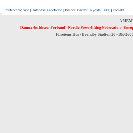
Printervenlig side
|
Database søgeforme
| Billeder:
Billeder
|
Nyeste
|
Tilføj
|
Kontakt
A MEM
Danmarks Idræts-Forbund
-
Nordic Powerlifting Federation
-
Europ
Idrættens Hus - Brøndby Stadion 20 - DK-260