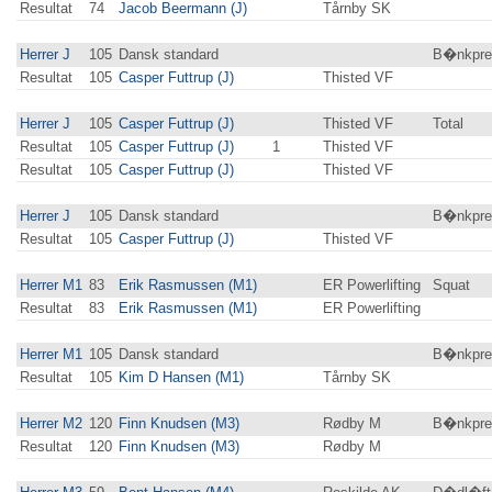
Resultat
74
Jacob Beermann (J)
Tårnby SK
Herrer J
105
Dansk standard
B�nkpre
Resultat
105
Casper Futtrup (J)
Thisted VF
Herrer J
105
Casper Futtrup (J)
Thisted VF
Total
Resultat
105
Casper Futtrup (J)
1
Thisted VF
Resultat
105
Casper Futtrup (J)
Thisted VF
Herrer J
105
Dansk standard
B�nkpres
Resultat
105
Casper Futtrup (J)
Thisted VF
Herrer M1
83
Erik Rasmussen (M1)
ER Powerlifting
Squat
Resultat
83
Erik Rasmussen (M1)
ER Powerlifting
Herrer M1
105
Dansk standard
B�nkpre
Resultat
105
Kim D Hansen (M1)
Tårnby SK
Herrer M2
120
Finn Knudsen (M3)
Rødby M
B�nkpre
Resultat
120
Finn Knudsen (M3)
Rødby M