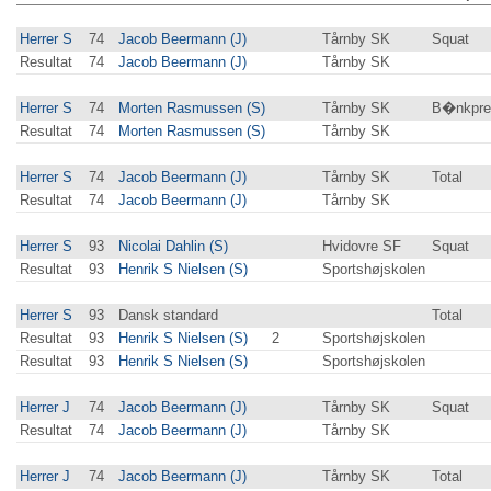
Herrer S
74
Jacob Beermann (J)
Tårnby SK
Squat
Resultat
74
Jacob Beermann (J)
Tårnby SK
Herrer S
74
Morten Rasmussen (S)
Tårnby SK
B�nkpre
Resultat
74
Morten Rasmussen (S)
Tårnby SK
Herrer S
74
Jacob Beermann (J)
Tårnby SK
Total
Resultat
74
Jacob Beermann (J)
Tårnby SK
Herrer S
93
Nicolai Dahlin (S)
Hvidovre SF
Squat
Resultat
93
Henrik S Nielsen (S)
Sportshøjskolen
Herrer S
93
Dansk standard
Total
Resultat
93
Henrik S Nielsen (S)
2
Sportshøjskolen
Resultat
93
Henrik S Nielsen (S)
Sportshøjskolen
Herrer J
74
Jacob Beermann (J)
Tårnby SK
Squat
Resultat
74
Jacob Beermann (J)
Tårnby SK
Herrer J
74
Jacob Beermann (J)
Tårnby SK
Total