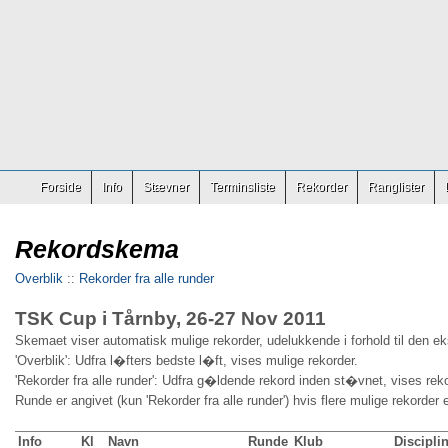
Forside
Info
Stævner
Terminsliste
Rekorder
Ranglister
Rekordskema
Overblik
::
Rekorder fra alle runder
TSK Cup i Tårnby, 26-27 Nov 2011
Skemaet viser automatisk mulige rekorder, udelukkende i forhold til den e
'Overblik': Udfra l�fters bedste l�ft, vises mulige rekorder.
'Rekorder fra alle runder': Udfra g�ldende rekord inden st�vnet, vises reko
Runde er angivet (kun 'Rekorder fra alle runder') hvis flere mulige rekorder 
Info
Kl
Navn
Runde
Klub
Discipli