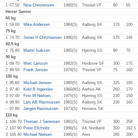
1
67.50
Nina Christensen
1980(S)
Thisted VF
80
.0
55
.0
Herrer
Senior
60 kg
1
59.00
Mike Andersen
1984(S)
Aalborg SK
170
.0
100
.0
75 kg
1
74.70
Jonas H Christiansen
1986(S)
Aalborg SK
170
.0
145
.0
82.5 kg
1
75.80
Martin Isaksen
1985(S)
Hjørring SS
90
.0
70
.0
90 kg
1
89.70
Marc Larsson
1982(S)
Hvidovre SF
300
.0
175
.0
2
89.50
Frank Jensen
1978(S)
Thisted VF
75
.0
160
.0
100 kg
1
95.60
Michael Jensen
1980(S)
Aalborg SK
325
.0
195
.0
2
97.40
Keld B Ingerslev
1966(M1)
Aarhus AK
260
.0
170
.0
3
97.00
Finn W Nielsen
1975(S)
Hjørring SS
230
.0
150
.0
4
98.90
Lars AB Rasmussen
1981(S)
Aalborg SK
230
.0
160
.0
-
97.80
Jørgen Rasmussen
1973(S)
Horsens SK
110 kg
1
106.70
Thomas J Sørensen
1981(S)
Thisted VF
300
.0
258
.0
2
107.90
Peter Eltzholtz
1986(S)
AK Nordland
300
.0
192.5
3
105.40
Michael Nielsen
1985(S)
Ares
285
.0
200
.0