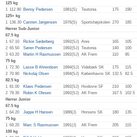
125 kg
1
112.90
Benny Pedersen
1981(S)
Teutonia
175
.0
190
.0
125+ kg
1
136.30
Carsten Jørgensen
1976(S)
Sportshøjskolen
270
.0
185
.0
Herrer
Sub-Junior
67.5 kg
1
67.10
Rickie Søderberg
1992(SJ)
Ares
165
.0
105
.0
2
65.50
Søren Pedersen
1992(SJ)
Teutonia
140
.0
100
.0
3
63.20
Martin H Rasmussen
1992(SJ)
AK Frem
110
.0
95
.0
75 kg
1
72.30
Lasse B Ahrendsen
1994(SJ)
Videbæk SK
175
.0
115
.0
2
70.90
Nickolaj Olsen
1994(SJ)
Københavns SK
132.5
82.5
82.5 kg
1
81.00
Klaes Pedersen
1992(SJ)
Hvidovre SF
210
.0
100
.0
2
79.30
Robin K Olesen
1992(SJ)
AK Frem
167.5
102.5
Herrer
Junior
67.5 kg
1
64.20
Jeppe H Hansen
1988(J)
Horsens SK
180
.0
135
.0
75 kg
1
69.20
Marc S Rasmussen
1991(J)
AK Frem
205
.0
115
.0
100 kg