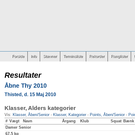
Forside
Info
Stævner
Terminsliste
Rekorder
Ranglister
Resultater
Åbne Thy 2010
Thisted, d. 15 Maj 2010
Klasser, Alders kategorier
Vis:
Klasser, Åben/Senior
-
Klasser, Kategorier
-
Points, Åben/Senior
-
Poi
#
Vægt
Navn
Årgang
Klub
Squat
Bænk
Damer
Senior
67.5 kg