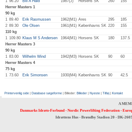
1
96.20
Bill A Hald
1987(J)
Horsens SK
260
.0
155
.0
Herrer
Masters 1
90 kg
1
89.40
Erik Rasmussen
1962(M1)
Ares
295
.0
185
.0
2
89.30
Ole Olsen
1961(M1)
Københavns SK
220
.0
155
.0
110 kg
1
109.80
Klaus M S Andersen
1964(M1)
Horsens SK
180
.0
137.5
Herrer
Masters 3
90 kg
1
83.00
Wilhelm Wind
1942(M3)
Horsens SK
90
.0
60
.0
Herrer
Masters 4
75 kg
1
73.60
Erik Simonsen
1930(M4)
Københavns SK
90
.0
42.5
Printervenlig side
|
Database søgeforme
| Billeder:
Billeder
|
Nyeste
|
Tilføj
|
Kontakt
A MEM
Danmarks Idræts-Forbund
-
Nordic Powerlifting Federation
-
Europ
Idrættens Hus - Brøndby Stadion 20 - DK-260