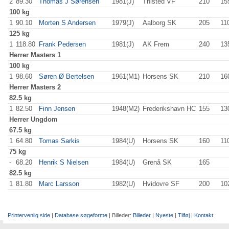
2
89.30
Thomas J Sørensen
1981(J)
Thisted VF
210
.0
15
100 kg
1
90.10
Morten S Andersen
1979(J)
Aalborg SK
205
.0
11
125 kg
1
118.80
Frank Pedersen
1981(J)
AK Frem
240
.0
13
Herrer
Masters 1
100 kg
1
98.60
Søren Ø Bertelsen
1961(M1)
Horsens SK
210
.0
16
Herrer
Masters 2
82.5 kg
1
82.50
Finn Jensen
1948(M2)
Frederikshavn HC
155
.0
13
Herrer
Ungdom
67.5 kg
1
64.80
Tomas Sarkis
1984(U)
Horsens SK
160
.0
11
75 kg
-
68.20
Henrik S Nielsen
1984(U)
Grenå SK
165
.0
82.5 kg
1
81.80
Marc Larsson
1982(U)
Hvidovre SF
200
.0
10
Printervenlig side
|
Database søgeforme
| Billeder:
Billeder
|
Nyeste
|
Tilføj
|
Kontakt