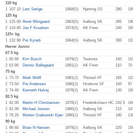
110 kg
1
107.10
Lars Sørige
1968(S)
Hjørring SS
280
.0
19
125 kg
1
125.00
René Wiingaard
1963(S)
Aalborg SK
285
.0
18
2
124.90
Jan F Knudsen
1974(S)
AK Frem
240
.0
16
125+ kg
1
132.90
Per Kyneb
1964(S)
Aalborg SK
300
.0
10
Herrer
Junior
67.5 kg
1
65.80
Kim Busch
1979(J)
Teutonia
160
.0
11
2
63.90
Dennis Ballegaard
1981(J)
AK Frem
110
.0
70
75 kg
1
73.70
Mark Wolff
1981(J)
Thisted VF
165
.0
11
2
73.50
Per Andersen
1980(J)
Hvidovre SF
160
.0
97
3
74.40
Kenneth Hulvej
1978(J)
AK Frem
130
.0
10
82.5 kg
1
82.00
Martin H Christiansen
1978(J)
Frederikshavn HC
242.5
16
2
81.00
Michael Jensen
1980(J)
Aalborg SK
215
.0
14
3
79.20
Morten Grabowski Kjær
1980(J)
Thisted VF
180
.0
13
90 kg
1
86.60
Brian N Hansen
1979(J)
Aalborg SK
220
.0
15