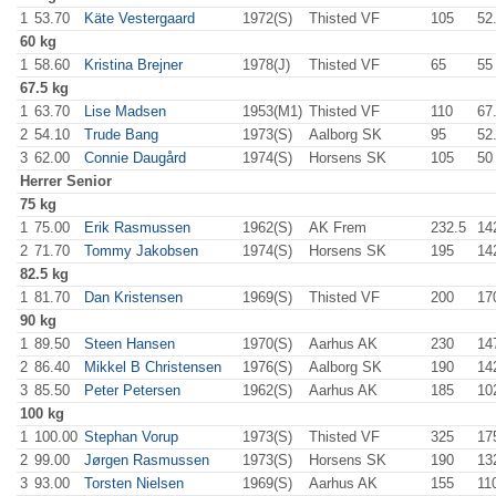
1
53.70
Käte Vestergaard
1972(S)
Thisted VF
105
.0
52
60 kg
1
58.60
Kristina Brejner
1978(J)
Thisted VF
65
.0
55
67.5 kg
1
63.70
Lise Madsen
1953(M1)
Thisted VF
110
.0
67
2
54.10
Trude Bang
1973(S)
Aalborg SK
95
.0
52
3
62.00
Connie Daugård
1974(S)
Horsens SK
105
.0
50
Herrer
Senior
75 kg
1
75.00
Erik Rasmussen
1962(S)
AK Frem
232.5
14
2
71.70
Tommy Jakobsen
1974(S)
Horsens SK
195
.0
14
82.5 kg
1
81.70
Dan Kristensen
1969(S)
Thisted VF
200
.0
17
90 kg
1
89.50
Steen Hansen
1970(S)
Aarhus AK
230
.0
14
2
86.40
Mikkel B Christensen
1976(S)
Aalborg SK
190
.0
14
3
85.50
Peter Petersen
1962(S)
Aarhus AK
185
.0
10
100 kg
1
100.00
Stephan Vorup
1973(S)
Thisted VF
325
.0
17
2
99.00
Jørgen Rasmussen
1973(S)
Horsens SK
190
.0
13
3
93.00
Torsten Nielsen
1969(S)
Aarhus AK
155
.0
11