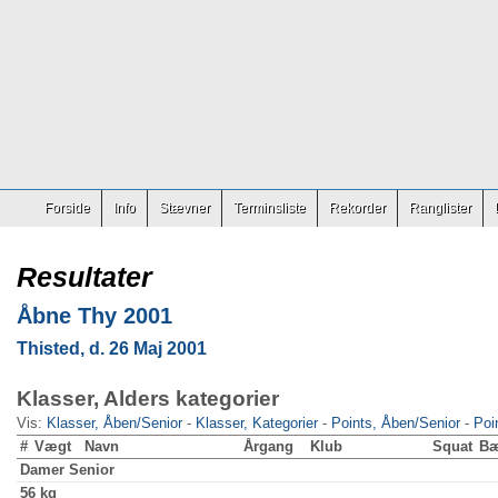
Forside
Info
Stævner
Terminsliste
Rekorder
Ranglister
Resultater
Åbne Thy 2001
Thisted, d. 26 Maj 2001
Klasser, Alders kategorier
Vis:
Klasser, Åben/Senior
-
Klasser, Kategorier
-
Points, Åben/Senior
-
Poi
#
Vægt
Navn
Årgang
Klub
Squat
B
Damer
Senior
56 kg