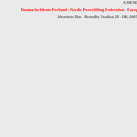
A MEM
Danmarks Idræts-Forbund
-
Nordic Powerlifting Federation
-
Europ
Idrættens Hus - Brøndby Stadion 20 - DK-260