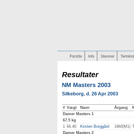
Forside
Info
Stævner
Terminsl
Resultater
NM Masters 2003
Silkeborg, d. 26 Apr 2003
#
Vægt
Navn
Årgang
Damer
Masters 1
67.5 kg
1
66.40
Kirsten Borggård
1960(M1)
Damer
Masters 2