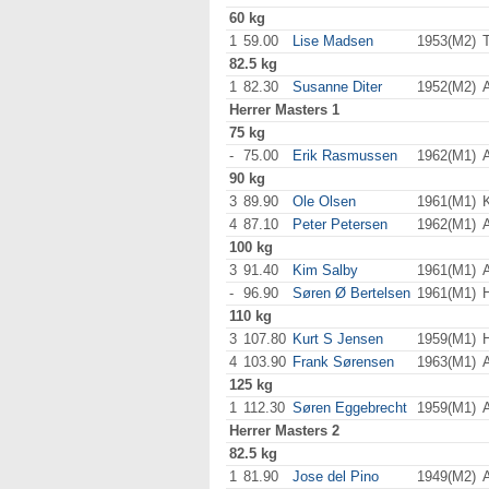
60 kg
1
59.00
Lise Madsen
1953(M2)
82.5 kg
1
82.30
Susanne Diter
1952(M2)
Herrer
Masters 1
75 kg
-
75.00
Erik Rasmussen
1962(M1)
90 kg
3
89.90
Ole Olsen
1961(M1)
4
87.10
Peter Petersen
1962(M1)
100 kg
3
91.40
Kim Salby
1961(M1)
-
96.90
Søren Ø Bertelsen
1961(M1)
110 kg
3
107.80
Kurt S Jensen
1959(M1)
4
103.90
Frank Sørensen
1963(M1)
125 kg
1
112.30
Søren Eggebrecht
1959(M1)
Herrer
Masters 2
82.5 kg
1
81.90
Jose del Pino
1949(M2)