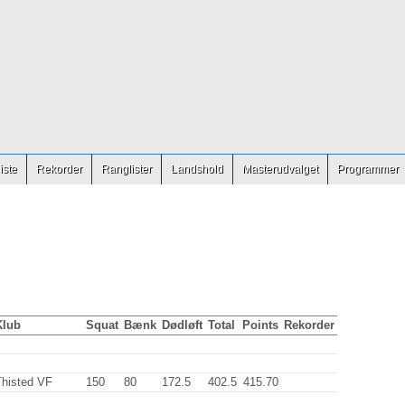
iste
Rekorder
Ranglister
Landshold
Masterudvalget
Programmer
Klub
Squat
Bænk
Dødløft
Total
Points
Rekorder
Thisted VF
150
.0
80
.0
172.5
402.5
415.70