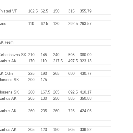
Thisted VF
102.5
62.5
150
.0
315
.0
355.79
Ares
110
.0
62.5
120
.0
292.5
263.57
AK Frem
Københavns SK
210
.0
145
.0
240
.0
595
.0
380.09
Aarhus AK
170
.0
110
.0
217.5
497.5
323.13
AK Odin
225
.0
190
.0
265
.0
680
.0
430.77
Horsens SK
200
.0
175
.0
Horsens SK
260
.0
167.5
265
.0
692.5
410.17
Aarhus AK
205
.0
130
.0
250
.0
585
.0
350.88
Aarhus AK
260
.0
205
.0
260
.0
725
.0
424.05
Aarhus AK
205
.0
120
.0
180
.0
505
.0
339.82