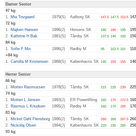
Damer Senior
47 kg
1.
Mia Tovgaard
1979(S)
Aalborg SK
147
147.5
147.5
152.5
72 kg
1.
Majken Hansen
1996(J)
Horsens SK
19
180
190
195
2.
Kathrine H Bak
1981(S)
Tårnby SK
15
137.5
145
150
84 kg
1.
Sofie F Mix
1996(J)
Rødby M
110
95
102.5
110
+84 kg
1.
Camilla M Kristensen
1988(S)
Københavns SK
14
140
155
155
Herrer Senior
66 kg
1.
Morten Rasmussen
1978(S)
Tårnby SK
22
215
225
230
74 kg
1.
Morten L Jensen
1993(J)
ER Powerlifting
16
160
170
172.5
2.
Rasmus L Knudsen
1995(J)
Rødby M
17
160
170
185
83 kg
1.
Mickel Dahl Flensborg
1996(J)
Tårnby SK
26
260
260
267.5
2.
Nickolaj Olsen
1994(J)
Københavns SK
25
220
235
250
93 kg