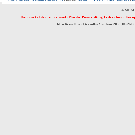
A MEM
Danmarks Idræts-Forbund
-
Nordic Powerlifting Federation
-
Europ
Idrættens Hus - Brøndby Stadion 20 - DK-260