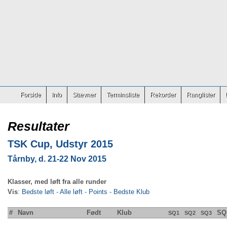
Forside
Info
Stævner
Terminsliste
Rekorder
Ranglister
Resultater
TSK Cup, Udstyr 2015
Tårnby, d. 21-22 Nov 2015
Klasser, med løft fra alle runder
Vis
:
Bedste løft
-
Alle løft
-
Points
-
Bedste Klub
#
Navn
Født
Klub
SQ
SQ1
SQ2
SQ3