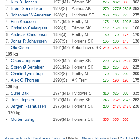
1.
Kim D Hansen
1971(M1)
Tårnby SK
302
275
302.5
305
2.
Bjørn Sønnichsen
1990(S)
Aarhus AK
282
270
277.5
282.5
3.
Johannes W Andersen
1988(S)
Hvidovre SF
27
250
265
275
4.
Finn Knudsen
1947(M3)
Rødby M
192
175
185
192.5
5.
Christian Cederquist
1993(J)
Tårnby SK
16
142.5
152.5
160
6.
Andreas Christensen
1995(J)
Rødby M
17
160
170
175
7.
Jonas R Johannsen
1987(S)
Horsens SK
13
105
130
145
-
Ole Olsen
1961(M2)
Københavns SK
240
250
260
105 kg
1.
Claus Jørgensen
1964(M2)
Tårnby SK
237
220
237.5
242.5
2.
Søren Ø Bertelsen
1961(M2)
Horsens SK
22
210
225
235
3.
Charlie Tyrrestrup
1989(S)
Rødby M
20
170
185
200
4.
Alex G Thorsen
1990(S)
AK Frem
17
175
190
195
120 kg
1.
Sune Bak
1974(M1)
Hvidovre SF
33
310
325
335
2.
Jens Jepsen
1970(M1)
Tårnby SK
262
245
262.5
262.5
3.
Jørgen Rasmussen
1973(M1)
Horsens SK
23
230
247.5
247.5
+120 kg
-
Morten Sørig
1969(M1)
Horsens SK
355
355
365
Printervenlig side
|
Database søgeforme
| Billeder:
Billeder
¤
Nyeste
¤
Tilføj
|
YouTube
|
K