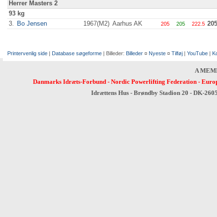
Herrer Masters 2
93 kg
3.
Bo Jensen
1967(M2)
Aarhus AK
20
205
205
222.5
Printervenlig side
|
Database søgeforme
| Billeder:
Billeder
¤
Nyeste
¤
Tilføj
|
YouTube
|
K
A MEM
Danmarks Idræts-Forbund
-
Nordic Powerlifting Federation
-
Europ
Idrættens Hus - Brøndby Stadion 20 - DK-260