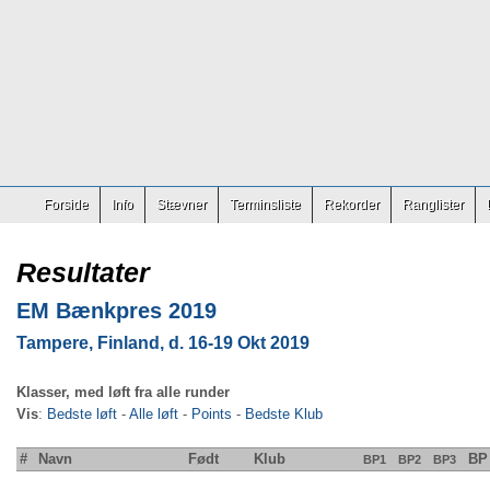
Forside
Info
Stævner
Terminsliste
Rekorder
Ranglister
Resultater
EM Bænkpres 2019
Tampere, Finland, d. 16-19 Okt 2019
Klasser, med løft fra alle runder
Vis
:
Bedste løft
-
Alle løft
-
Points
-
Bedste Klub
#
Navn
Født
Klub
BP
BP1
BP2
BP3