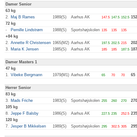
Damer Senior
63 kg
2.
Maj B Rames
1989(S)
Aarhus AK
152
147.5
147.5
152.5
72 kg
-
Pernille Lindstrøm
1988(S)
Sportshøjskolen
135
135
135
+84 kg
2.
Annette R Christensen
1965(M2)
Aarhus AK
202
197.5
202.5
215
3.
Maria K Jensen
1985(S)
Aarhus AK
187
185
185
187.5
Damer Masters 1
47 kg
1.
Vibeke Bergmann
1979(M1)
Aarhus AK
65
65
70
70
Herrer Senior
83 kg
3.
Mads Friche
1983(S)
Sportshøjskolen
27
255
260
270
105 kg
8.
Jeppe F Balsby
1986(S)
Aarhus AK
23
227.5
235
252.5
120 kg
7.
Jesper B Mikkelsen
1989(S)
Sportshøjskolen
29
295
302.5
305