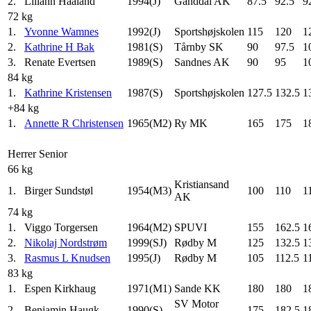
2.
Lillann Haaland
1994(J)
Ganddal AK
87.5
92.5
9
72 kg
1.
Yvonne Wamnes
1992(J)
Sportshøjskolen
115
120
1
2.
Kathrine H Bak
1981(S)
Tårnby SK
90
97.5
1
3.
Renate Evertsen
1989(S)
Sandnes AK
90
95
1
84 kg
1.
Kathrine Kristensen
1987(S)
Sportshøjskolen
127.5
132.5
1
+84 kg
1.
Annette R Christensen
1965(M2)
Ry MK
165
175
1
Herrer Senior
66 kg
Kristiansand
1.
Birger Sundstøl
1954(M3)
100
110
1
AK
74 kg
1.
Viggo Torgersen
1964(M2)
SPUVI
155
162.5
1
2.
Nikolaj Nordstrøm
1999(SJ)
Rødby M
125
132.5
1
3.
Rasmus L Knudsen
1995(J)
Rødby M
105
112.5
1
83 kg
1.
Espen Kirkhaug
1971(M1)
Sande KK
180
180
1
SV Motor
2.
Benjamin Haugk
1990(S)
175
182.5
1