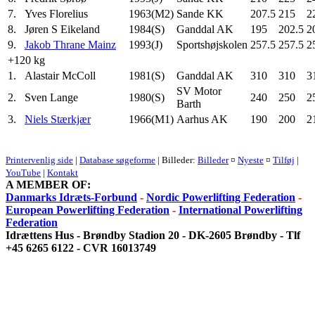
7.
Yves Florelius
1963(M2)
Sande KK
207.5
215
2
8.
Jøren S Eikeland
1984(S)
Ganddal AK
195
202.5
2
9.
Jakob Thrane Mainz
1993(J)
Sportshøjskolen
257.5
257.5
2
+120 kg
1.
Alastair McColl
1981(S)
Ganddal AK
310
310
3
SV Motor
2.
Sven Lange
1980(S)
240
250
2
Barth
3.
Niels Stærkjær
1966(M1)
Aarhus AK
190
200
2
Printervenlig side
|
Database søgeforme
| Billeder:
Billeder
¤
Nyeste
¤
Tilføj
|
YouTube
|
Kontakt
A MEMBER OF:
Danmarks Idræts-Forbund
-
Nordic Powerlifting Federation
-
European Powerlifting Federation
-
International Powerlifting
Federation
Idrættens Hus - Brøndby Stadion 20 - DK-2605 Brøndby - Tlf
+45 6265 6122 - CVR 16013749