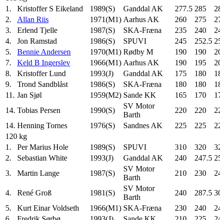
1.
Kristoffer S Eikeland
1989(S)
Ganddal AK
277.5
285
2
2.
Allan Riis
1971(M1)
Aarhus AK
260
275
2
3.
Erlend Tjelle
1987(S)
SKA-Fræna
235
240
2
4.
Jon Ramstad
1986(S)
SPUVI
245
252.5
2
5.
Bennie Andersen
1970(M1)
Rødby M
190
190
2
7.
Keld B Ingerslev
1966(M1)
Aarhus AK
190
195
2
8.
Kristoffer Lund
1993(J)
Ganddal AK
175
180
1
9.
Trond Sandblåst
1986(S)
SKA-Fræna
180
180
1
11.
Jan Sjøl
1959(M2)
Sande KK
165
170
1
SV Motor
14.
Tobias Persen
1990(S)
220
220
2
Barth
14.
Henning Tornes
1976(S)
Sandnes AK
225
225
2
120 kg
1.
Per Marius Hole
1989(S)
SPUVI
310
320
3
2.
Sebastian White
1993(J)
Ganddal AK
240
247.5
2
SV Motor
3.
Martin Lange
1987(S)
210
230
2
Barth
SV Motor
4.
René Groß
1981(S)
240
287.5
3
Barth
5.
Kurt Einar Voldseth
1966(M1)
SKA-Fræna
230
240
2
6.
Fredrik Sørbø
1993(J)
Sande KK
210
225
2