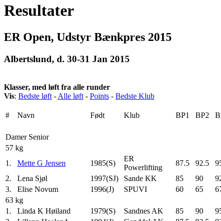
Resultater
ER Open, Udstyr Bænkpres 2015
Albertslund, d. 30-31 Jan 2015
Klasser, med løft fra alle runder
Vis
:
Bedste løft
-
Alle løft
-
Points
-
Bedste Klub
#
Navn
Født
Klub
BP1
BP2
B
Damer Senior
57 kg
ER
1.
Mette G Jensen
1985(S)
87.5
92.5
9
Powerlifting
2.
Lena Sjøl
1997(SJ)
Sande KK
85
90
9
3.
Elise Novum
1996(J)
SPUVI
60
65
6
63 kg
1.
Linda K Høiland
1979(S)
Sandnes AK
85
90
9