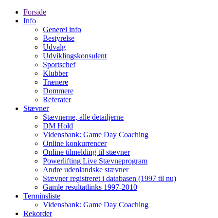
Forside
Info
Generel info
Bestyrelse
Udvalg
Udviklingskonsulent
Sportschef
Klubber
Trænere
Dommere
Referater
Stævner
Stævnerne, alle detailjerne
DM Hold
Vidensbank: Game Day Coaching
Online konkurrencer
Online tilmelding til stævner
Powerlifting Live Stævneprogram
Andre udenlandske stævner
Stævner registreret i databasen (1997 til nu)
Gamle resultatlinks 1997-2010
Terminsliste
Vidensbank: Game Day Coaching
Rekorder