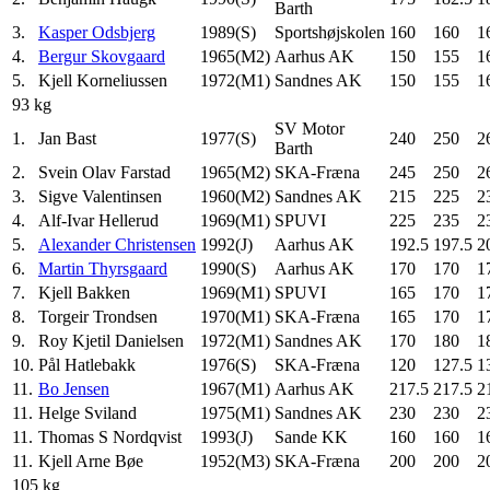
Barth
3.
Kasper Odsbjerg
1989(S)
Sportshøjskolen
160
160
1
4.
Bergur Skovgaard
1965(M2)
Aarhus AK
150
155
1
5.
Kjell Korneliussen
1972(M1)
Sandnes AK
150
155
1
93 kg
SV Motor
1.
Jan Bast
1977(S)
240
250
2
Barth
2.
Svein Olav Farstad
1965(M2)
SKA-Fræna
245
250
2
3.
Sigve Valentinsen
1960(M2)
Sandnes AK
215
225
2
4.
Alf-Ivar Hellerud
1969(M1)
SPUVI
225
235
2
5.
Alexander Christensen
1992(J)
Aarhus AK
192.5
197.5
2
6.
Martin Thyrsgaard
1990(S)
Aarhus AK
170
170
1
7.
Kjell Bakken
1969(M1)
SPUVI
165
170
1
8.
Torgeir Trondsen
1970(M1)
SKA-Fræna
165
170
1
9.
Roy Kjetil Danielsen
1972(M1)
Sandnes AK
170
180
1
10.
Pål Hatlebakk
1976(S)
SKA-Fræna
120
127.5
1
11.
Bo Jensen
1967(M1)
Aarhus AK
217.5
217.5
2
11.
Helge Sviland
1975(M1)
Sandnes AK
230
230
2
11.
Thomas S Nordqvist
1993(J)
Sande KK
160
160
1
11.
Kjell Arne Bøe
1952(M3)
SKA-Fræna
200
200
2
105 kg