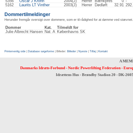
5356
Oscar J Krohn
2004(J)
Herrer
Bænkpres
0
-
5162
Laurits LT Vinther
2003(J)
Herrer
Dødløft
32.91
292
Dommertilmeldinger
Herunder fremgår oversigt over dommere, som er til rådighed for at dømme ved stævnet. 
Dommer
Kat.
Tilmeldt for
Julie Albrecht Hansen
Nat. A
Københavns SK
Printervenlig side
|
Database søgeforme
| Billeder:
Billeder
|
Nyeste
|
Tilføj
|
Kontakt
A MEM
Danmarks Idræts-Forbund
-
Nordic Powerlifting Federation
-
Europ
Idrættens Hus - Brøndby Stadion 20 - DK-260