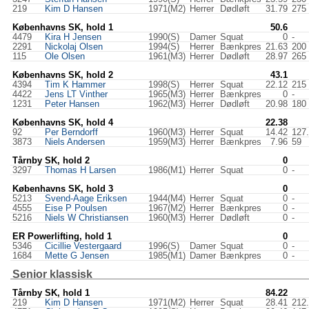
219
Kim D Hansen
1971(M2)
Herrer
Dødløft
31.79
275
Københavns SK, hold 1
50.6
4479
Kira H Jensen
1990(S)
Damer
Squat
0
-
2291
Nickolaj Olsen
1994(S)
Herrer
Bænkpres
21.63
200
115
Ole Olsen
1961(M3)
Herrer
Dødløft
28.97
265
Københavns SK, hold 2
43.1
4394
Tim K Hammer
1998(S)
Herrer
Squat
22.12
215
4422
Jens LT Vinther
1965(M3)
Herrer
Bænkpres
0
-
1231
Peter Hansen
1962(M3)
Herrer
Dødløft
20.98
180
Københavns SK, hold 4
22.38
92
Per Berndorff
1960(M3)
Herrer
Squat
14.42
127
3873
Niels Andersen
1959(M3)
Herrer
Bænkpres
7.96
59
Tårnby SK, hold 2
0
3297
Thomas H Larsen
1986(M1)
Herrer
Squat
0
-
Københavns SK, hold 3
0
5213
Svend-Aage Eriksen
1944(M4)
Herrer
Squat
0
-
4555
Eise P Poulsen
1967(M2)
Herrer
Bænkpres
0
-
5216
Niels W Christiansen
1960(M3)
Herrer
Dødløft
0
-
ER Powerlifting, hold 1
0
5346
Cicillie Vestergaard
1996(S)
Damer
Squat
0
-
1684
Mette G Jensen
1985(M1)
Damer
Bænkpres
0
-
Senior klassisk
Tårnby SK, hold 1
84.22
219
Kim D Hansen
1971(M2)
Herrer
Squat
28.41
212