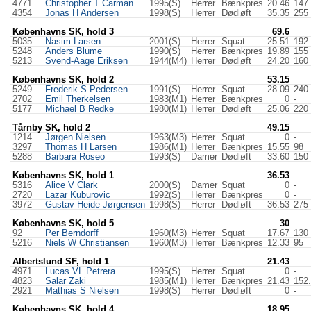
4771
Christopher T Carman
1995(S)
Herrer
Bænkpres
20.46
147
4354
Jonas H Andersen
1998(S)
Herrer
Dødløft
35.35
255
Københavns SK, hold 3
69.6
5035
Nasim Larsen
2001(S)
Herrer
Squat
25.51
192
5248
Anders Blume
1990(S)
Herrer
Bænkpres
19.89
155
5213
Svend-Aage Eriksen
1944(M4)
Herrer
Dødløft
24.20
160
Københavns SK, hold 2
53.15
5249
Frederik S Pedersen
1991(S)
Herrer
Squat
28.09
240
2702
Emil Therkelsen
1983(M1)
Herrer
Bænkpres
0
-
5177
Michael B Redke
1980(M1)
Herrer
Dødløft
25.06
220
Tårnby SK, hold 2
49.15
1214
Jørgen Nielsen
1963(M3)
Herrer
Squat
0
-
3297
Thomas H Larsen
1986(M1)
Herrer
Bænkpres
15.55
98
5288
Barbara Roseo
1993(S)
Damer
Dødløft
33.60
150
Københavns SK, hold 1
36.53
5316
Alice V Clark
2000(S)
Damer
Squat
0
-
2720
Lazar Kuburovic
1992(S)
Herrer
Bænkpres
0
-
3972
Gustav Heide-Jørgensen
1998(S)
Herrer
Dødløft
36.53
275
Københavns SK, hold 5
30
92
Per Berndorff
1960(M3)
Herrer
Squat
17.67
130
5216
Niels W Christiansen
1960(M3)
Herrer
Bænkpres
12.33
95
Albertslund SF, hold 1
21.43
4971
Lucas VL Petrera
1995(S)
Herrer
Squat
0
-
4823
Salar Zaki
1985(M1)
Herrer
Bænkpres
21.43
152
2921
Mathias S Nielsen
1998(S)
Herrer
Dødløft
0
-
Københavns SK, hold 4
18.95