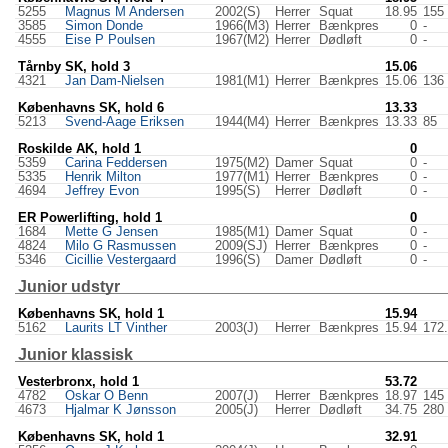
5255
Magnus M Andersen
2002(S)
Herrer
Squat
18.95
155
3585
Simon Donde
1966(M3)
Herrer
Bænkpres
0
-
4555
Eise P Poulsen
1967(M2)
Herrer
Dødløft
0
-
Tårnby SK, hold 3
15.06
4321
Jan Dam-Nielsen
1981(M1)
Herrer
Bænkpres
15.06
136
Københavns SK, hold 6
13.33
5213
Svend-Aage Eriksen
1944(M4)
Herrer
Bænkpres
13.33
85
Roskilde AK, hold 1
0
5359
Carina Feddersen
1975(M2)
Damer
Squat
0
-
5335
Henrik Milton
1977(M1)
Herrer
Bænkpres
0
-
4694
Jeffrey Evon
1995(S)
Herrer
Dødløft
0
-
ER Powerlifting, hold 1
0
1684
Mette G Jensen
1985(M1)
Damer
Squat
0
-
4824
Milo G Rasmussen
2009(SJ)
Herrer
Bænkpres
0
-
5346
Cicillie Vestergaard
1996(S)
Damer
Dødløft
0
-
Junior udstyr
Københavns SK, hold 1
15.94
5162
Laurits LT Vinther
2003(J)
Herrer
Bænkpres
15.94
172
Junior klassisk
Vesterbronx, hold 1
53.72
4782
Oskar O Benn
2007(J)
Herrer
Bænkpres
18.97
145
4673
Hjalmar K Jønsson
2005(J)
Herrer
Dødløft
34.75
280
Københavns SK, hold 1
32.91