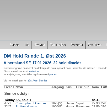
Forside
Info
Stævner
Terminsliste
Rekorder
Ranglister
DM Hold Runde 1, Øst 2026
Albertslund SF, 17.01.2026. 22 hold tilmeldt.
Nomineringerne basseret på det højeste antal opnået point i indenfor de sidste 13 månede
Stævneinfo kan ses i
invitation
.
Indvejnings- og starttider og dommere i
planen
.
Vis nomineringer for:
Øst
Vest
Samlet
Licens
Navn
Aargang
Køn
Disciplin
Nom
Løft
Senior udstyr
Tårnby SK, hold 1
85.31
4771
Christopher T Carman
1995(S)
Herrer
Squat
29.93
270
3247
Steffan Hansen
1990(S)
Herrer
Bænkpres
23.59
230