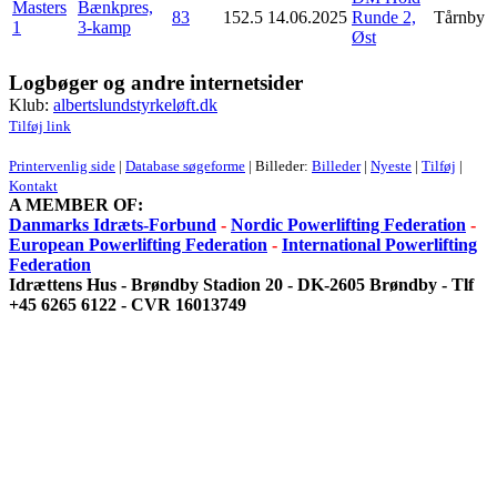
Masters
Bænkpres,
83
152.5
14.06.2025
Runde 2,
Tårnby
1
3-kamp
Øst
Logbøger og andre internetsider
Klub:
albertslundstyrkeløft.dk
Tilføj link
Printervenlig side
|
Database søgeforme
| Billeder:
Billeder
|
Nyeste
|
Tilføj
|
Kontakt
A MEMBER OF:
Danmarks Idræts-Forbund
-
Nordic Powerlifting Federation
-
European Powerlifting Federation
-
International Powerlifting
Federation
Idrættens Hus - Brøndby Stadion 20 - DK-2605 Brøndby - Tlf
+45 6265 6122 - CVR 16013749