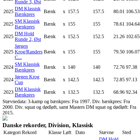
Runde 3, Øst
DM Klassisk
2025
Bænk
x
157.5
157.5
80.01
106.53
Bænkpres
SM Klassisk
2025
Bænk
x
155
155
78.61
104.64
Bænkpres
DM Hold
2025
Bænk
x
152.5
152.5
21.26
102.65
Runde 2, Øst
Jørgen
2025
Krog/Randers
Bænk
x
155
155
79.50
106.07
C...
SM Klassisk
2024
Bænk
x
140
140
72.76
97.38
Bænkpres
Jørgen Krog
2024
Bænk
x
142.5
142.5
72.85
97.13
Cup
DM Klassisk
2023
Bænk
x
132.5
132.5
68.96
92.34
Bænkpres
Stævnedata: 3-kamp og bænkpres: Fra 1997. Div. bænkpres: Fra
2000. Div. squat og dødløft, samt Masters DM squat og dødløft: Fra
2015.
Danske rekorder, Division, Klassisk
Kategori
Rekord
Klasse
Løft
Dato
Stævne
Sted
DM Hold