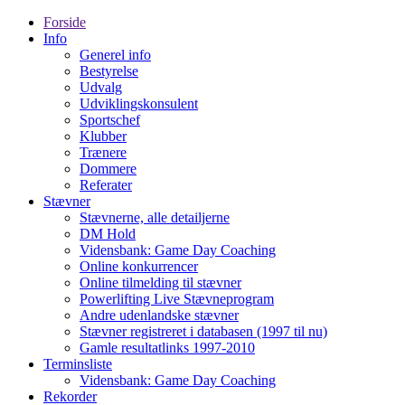
Forside
Info
Generel info
Bestyrelse
Udvalg
Udviklingskonsulent
Sportschef
Klubber
Trænere
Dommere
Referater
Stævner
Stævnerne, alle detailjerne
DM Hold
Vidensbank: Game Day Coaching
Online konkurrencer
Online tilmelding til stævner
Powerlifting Live Stævneprogram
Andre udenlandske stævner
Stævner registreret i databasen (1997 til nu)
Gamle resultatlinks 1997-2010
Terminsliste
Vidensbank: Game Day Coaching
Rekorder