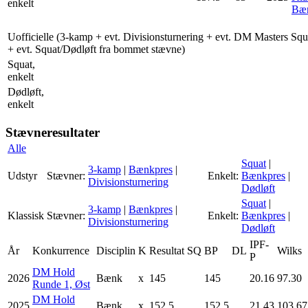
enkelt
Bæn
Uofficielle (3-kamp + evt. Divisionsturnering + evt. DM Masters Squ
+ evt. Squat/Dødløft fra bommet stævne)
Squat,
enkelt
Dødløft,
enkelt
Stævneresultater
Alle
Squat
|
3-kamp
|
Bænkpres
|
Udstyr
Stævner:
Enkelt:
Bænkpres
|
Divisionsturnering
Dødløft
Squat
|
3-kamp
|
Bænkpres
|
Klassisk
Stævner:
Enkelt:
Bænkpres
|
Divisionsturnering
Dødløft
IPF-
År
Konkurrence
Disciplin
K
Resultat
SQ
BP
DL
Wilks
P
DM Hold
2026
Bænk
x
145
145
20.16
97.30
Runde 1, Øst
DM Hold
2025
Bænk
x
152.5
152.5
21.43
103.67