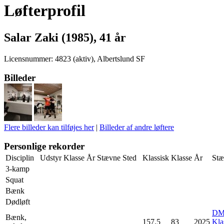
Løfterprofil
Salar Zaki (1985), 41 år
Licensnummer: 4823 (aktiv), Albertslund SF
Billeder
Flere billeder kan tilføjes her
|
Billeder af andre løftere
Personlige rekorder
Disciplin
Udstyr
Klasse
År
Stævne
Sted
Klassisk
Klasse
År
Stæ
3-kamp
Squat
Bænk
Dødløft
D
Bænk,
157.5
83
2025
Kla