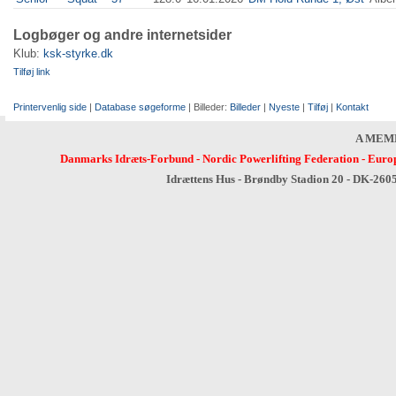
Logbøger og andre internetsider
Klub:
ksk-styrke.dk
Tilføj link
Printervenlig side
|
Database søgeforme
| Billeder:
Billeder
|
Nyeste
|
Tilføj
|
Kontakt
A MEM
Danmarks Idræts-Forbund
-
Nordic Powerlifting Federation
-
Europ
Idrættens Hus - Brøndby Stadion 20 - DK-260