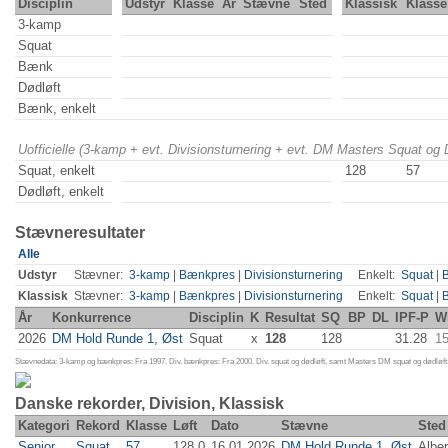
Disciplin
Udstyr
Klasse
År
Stævne
Sted
Klassisk
Klasse
3-kamp
Squat
Bænk
Dødløft
Bænk, enkelt
Uofficielle (3-kamp + evt. Divisionsturnering + evt. DM Masters Squat og
Squat, enkelt
128
57
Dødløft, enkelt
Stævneresultater
Alle
Udstyr
Stævner:
3-kamp
|
Bænkpres
|
Divisionsturnering
Enkelt:
Squat
|
Klassisk
Stævner:
3-kamp
|
Bænkpres
|
Divisionsturnering
Enkelt:
Squat
|
År
Konkurrence
Disciplin
K
Resultat
SQ
BP
DL
IPF-P
W
2026
DM Hold Runde 1, Øst
Squat
x
128
128
31.28
15
Stævnedata: 3-kamp og bænkpres: Fra 1997. Div. bænkpres: Fra 2000. Div. squat og dødløft, samt Masters DM squat og dødløft:
Danske rekorder, Division, Klassisk
Kategori
Rekord
Klasse
Løft
Dato
Stævne
Sted
Senior
Squat
57
128.0
16.01.2026
DM Hold Runde 1, Øst
Albe