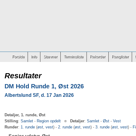
Forside
Info
Stævner
Terminsliste
Rekorder
Ranglister
Resultater
DM Hold Runde 1, Øst 2026
Albertslund SF, d. 17 Jan 2026
Detaljer, 1. runde, Øst
Stilling
:
Samlet
-
Region opdelt
¤
Detaljer
:
Samlet
-
Øst
-
Vest
Runder
:
1. runde
(
øst
,
vest
) -
2. runde
(
øst
,
vest
) -
3. runde
(
øst
,
vest
) -
F