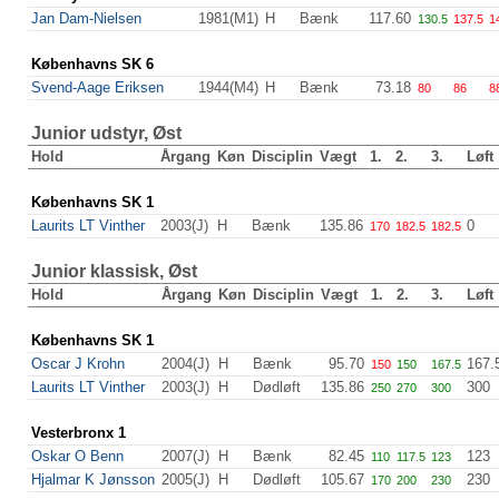
Jan Dam-Nielsen
1981(M1)
H
Bænk
117.60
130.5
137.5
1
Københavns SK 6
Svend-Aage Eriksen
1944(M4)
H
Bænk
73.18
80
86
8
Junior udstyr, Øst
Hold
Årgang
Køn
Disciplin
Vægt
1.
2.
3.
Løft
Københavns SK 1
Laurits LT Vinther
2003(J)
H
Bænk
135.86
0
170
182.5
182.5
Junior klassisk, Øst
Hold
Årgang
Køn
Disciplin
Vægt
1.
2.
3.
Løft
Københavns SK 1
Oscar J Krohn
2004(J)
H
Bænk
95.70
167.
150
150
167.5
Laurits LT Vinther
2003(J)
H
Dødløft
135.86
300
250
270
300
Vesterbronx 1
Oskar O Benn
2007(J)
H
Bænk
82.45
123
110
117.5
123
Hjalmar K Jønsson
2005(J)
H
Dødløft
105.67
230
170
200
230