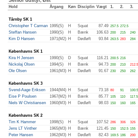
Senior udstyr, Øst
Hold
Årgang
Køn
Disciplin
Vægt
1.
2.
3.
Tårnby SK 1
Christopher T Carman
1995(S)
H
Squat
87.49
257.5
272.5
Steffan Hansen
1990(S)
H
Bænk
106.63
200
215
240
Kim D Hansen
1971(M2)
H
Dødløft
93.84
263.5
283
284
Københavns SK 1
Kira H Jensen
1990(S)
D
Squat
116.21
200.5
216
Nickolaj Olsen
1994(S)
H
Bænk
94.73
200
210
212.
Ole Olsen
1961(M3)
H
Dødløft
91.67
230
250
262
Københavns SK 3
Svend-Aage Eriksen
1944(M4)
H
Squat
73.18
80
91
100.
Eise P Poulsen
1967(M2)
H
Bænk
85.77
105
110
117.5
Niels W Christiansen
1960(M3)
H
Dødløft
98.03
150
160
165
Københavns SK 2
Tim K Hammer
1998(S)
H
Squat
107.52
286
306
326
Jens LT Vinther
1965(M3)
H
Bænk
121.45
150
152.5
155
Peter Hansen
1962(M3)
H
Dødløft
82.43
169.5
186
200