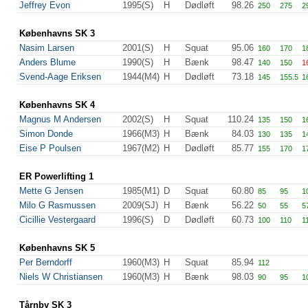
Jeffrey Evon
1995(S)
H
Dødløft
98.26
250
275
2
Københavns SK 3
Nasim Larsen
2001(S)
H
Squat
95.06
160
170
1
Anders Blume
1990(S)
H
Bænk
98.47
140
150
1
Svend-Aage Eriksen
1944(M4)
H
Dødløft
73.18
145
155.5
1
Københavns SK 4
Magnus M Andersen
2002(S)
H
Squat
110.24
135
150
1
Simon Donde
1966(M3)
H
Bænk
84.03
130
135
1
Eise P Poulsen
1967(M2)
H
Dødløft
85.77
155
170
1
ER Powerlifting 1
Mette G Jensen
1985(M1)
D
Squat
60.80
85
95
1
Milo G Rasmussen
2009(SJ)
H
Bænk
56.22
50
55
5
Cicillie Vestergaard
1996(S)
D
Dødløft
60.73
100
110
1
Københavns SK 5
Per Berndorff
1960(M3)
H
Squat
85.94
112
Niels W Christiansen
1960(M3)
H
Bænk
98.03
90
95
1
Tårnby SK 3