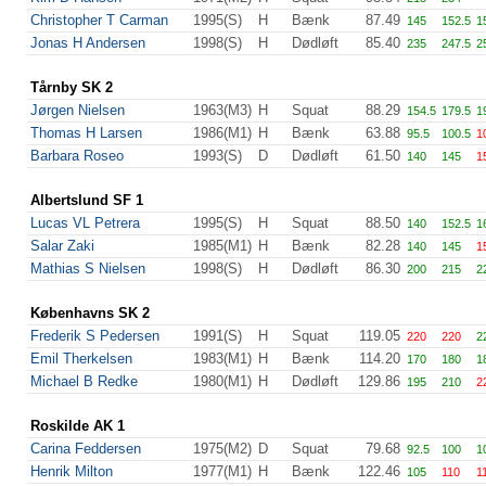
Christopher T Carman
1995(S)
H
Bænk
87.49
145
152.5
1
Jonas H Andersen
1998(S)
H
Dødløft
85.40
235
247.5
2
Tårnby SK 2
Jørgen Nielsen
1963(M3)
H
Squat
88.29
154.5
179.5
1
Thomas H Larsen
1986(M1)
H
Bænk
63.88
95.5
100.5
1
Barbara Roseo
1993(S)
D
Dødløft
61.50
140
145
1
Albertslund SF 1
Lucas VL Petrera
1995(S)
H
Squat
88.50
140
152.5
1
Salar Zaki
1985(M1)
H
Bænk
82.28
140
145
1
Mathias S Nielsen
1998(S)
H
Dødløft
86.30
200
215
2
Københavns SK 2
Frederik S Pedersen
1991(S)
H
Squat
119.05
220
220
2
Emil Therkelsen
1983(M1)
H
Bænk
114.20
170
180
1
Michael B Redke
1980(M1)
H
Dødløft
129.86
195
210
2
Roskilde AK 1
Carina Feddersen
1975(M2)
D
Squat
79.68
92.5
100
1
Henrik Milton
1977(M1)
H
Bænk
122.46
105
110
1