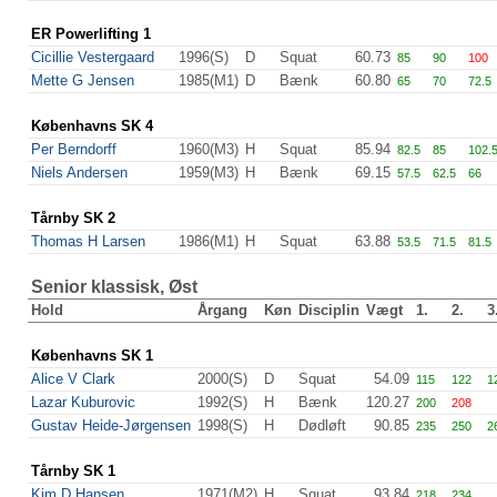
ER Powerlifting 1
Cicillie Vestergaard
1996(S)
D
Squat
60.73
85
90
100
Mette G Jensen
1985(M1)
D
Bænk
60.80
65
70
72.5
Københavns SK 4
Per Berndorff
1960(M3)
H
Squat
85.94
82.5
85
102.
Niels Andersen
1959(M3)
H
Bænk
69.15
57.5
62.5
66
Tårnby SK 2
Thomas H Larsen
1986(M1)
H
Squat
63.88
53.5
71.5
81.5
Senior klassisk, Øst
Hold
Årgang
Køn
Disciplin
Vægt
1.
2.
3
Københavns SK 1
Alice V Clark
2000(S)
D
Squat
54.09
115
122
1
Lazar Kuburovic
1992(S)
H
Bænk
120.27
200
208
Gustav Heide-Jørgensen
1998(S)
H
Dødløft
90.85
235
250
2
Tårnby SK 1
Kim D Hansen
1971(M2)
H
Squat
93.84
218
234