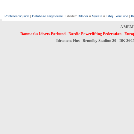
Printervenlig side
|
Database søgeforme
| Billeder:
Billeder
¤
Nyeste
¤
Tilføj
|
YouTube
|
K
A MEM
Danmarks Idræts-Forbund
-
Nordic Powerlifting Federation
-
Europ
Idrættens Hus - Brøndby Stadion 20 - DK-260