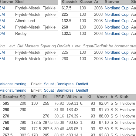
Stævne
Sted
Klassisk
Klasse
År
Stævne
St
EM
Frydek-Mistek, Tjekkie
617.5
100
2008
Nordland Cup
Aa
EM
Frydek-Mistek, Tjekkie
225
100
2008
Nordland Cup
Aa
SM
Albertslund
132.5
100
2008
Nordland Cup
Aa
EM
Frydek-Mistek, Tjekkie
260
100
2008
Nordland Cup
Aa
DM
Rødby
132.5
100
2008
Nordland Cup
Aa
ering + evt. DM Masters Squat og Dødløft + evt. Squat/Dødløft fra bommet st
EM
Frydek-Mistek, Tjekkie
225
100
2008
Nordland Cup
Aa
EM
Frydek-Mistek, Tjekkie
260
100
2008
Nordland Cup
Aa
visionsturnering
Enkelt:
Squat
|
Bænkpres
|
Dødløft
visionsturnering
Enkelt:
Squat
|
Bænkpres
|
Dødløft
K
Resultat
SQ
BP
DL
IPF-P
Wilks
#
Kl.
Vægt
A
S
Klub
x
585
200
130
255
76.92
369.31
6.
93
92.04
S
S
Hvidovre
290
290
31.68
183.43
-
93
91.70
S
S
Hvidovre
270
270
30.16
174.39
-
93
88.00
S
S
Hvidovre
760
290
172.5
297.5
85.38
493.62
1.
93
87.10
S
S
Hvidovre
740
280
172.5
287.5
80.48
466.05
1.
93
92.50
S
S
Hvidovre
767.5
302.5
170
295
83.42
483.14
1.
93
92.60
S
S
Hvidovre