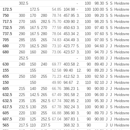
302.5
-
100
98.30
S
S
Hvidovre
172.5
172.5
54.85
104.98
-
100
100.00
S
S
Hvidovre
750
300
170
280
78.74
457.95
3.
100
99.20
S
S
Hvidovre
717.5
270
165
282.5
75.70
439.90
2.
100
98.20
S
S
Hvidovre
732.5
295
167.5
270
77.59
450.63
3.
100
97.40
S
S
Hvidovre
737.5
290
167.5
280
78.04
453.34
2.
100
97.60
S
S
Hvidovre
705
285
155
265
74.83
434.49
3.
100
97.00
S
S
Hvidovre
680
270
162.5
260
73.10
423.77
5.
100
94.60
J
J
Hvidovre
680
260
160
260
73.06
423.57
3.
100
94.70
J
S
Hvidovre
252.5
-
100
93.00
J
J
Hvidovre
630
240
150
240
69.77
403.58
2.
90
89.40
J
J
Hvidovre
155
155
52.58
99.40
12.
90
89.20
J
S
Hvidovre
655
250
150
255
71.23
412.52
3.
100
92.50
J
S
Hvidovre
150
150
49.90
94.67
2.
110
92.10
J
J
Hvidovre
605
215
140
250
66.76
386.23
1.
90
90.00
J
J
Hvidovre
632.5
225
142.5
265
67.49
391.58
2.
100
96.00
J
J
Hvidovre
632.5
235
135
262.5
67.74
392.85
2.
100
95.30
J
J
Hvidovre
617.5
232.5
130
255
67.78
392.24
3.
100
90.90
J
S
Hvidovre
605
220
130
255
66.88
386.90
3.
90
89.70
J
S
Hvidovre
607.5
230
125
252.5
67.04
387.83
1.
90
90.00
J
J
Hvidovre
565
217.5
110
237.5
368.32
3.
90
J
U
Hvidovre