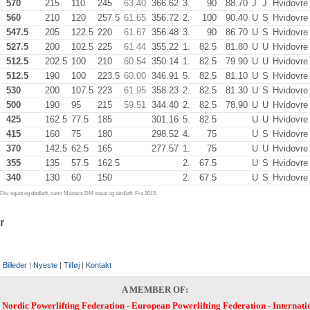
570
215
110
245
63.40
366.62
3.
90
88.70
J
J
Hvidovre
560
210
120
257.5
61.65
356.72
2.
100
90.40
U
S
Hvidovre
547.5
205
122.5
220
61.67
356.48
3.
90
86.70
U
S
Hvidovre
527.5
200
102.5
225
61.44
355.22
1.
82.5
81.80
U
U
Hvidovre
512.5
202.5
100
210
60.54
350.14
1.
82.5
79.90
U
U
Hvidovre
512.5
190
100
223.5
60.00
346.91
5.
82.5
81.10
U
S
Hvidovre
530
200
107.5
223
61.95
358.23
2.
82.5
81.30
U
S
Hvidovre
500
190
95
215
59.51
344.40
2.
82.5
78.90
U
U
Hvidovre
425
162.5
77.5
185
301.16
5.
82.5
U
U
Hvidovre
415
160
75
180
298.52
4.
75
U
S
Hvidovre
370
142.5
62.5
165
277.57
1.
75
U
U
Hvidovre
355
135
57.5
162.5
2.
67.5
U
S
Hvidovre
340
130
60
150
2.
67.5
U
S
Hvidovre
iv. squat og dødløft, samt Masters DM squat og dødløft: Fra 2015.
r
:
Billeder
|
Nyeste
|
Tilføj
|
Kontakt
A MEMBER OF:
-
Nordic Powerlifting Federation
-
European Powerlifting Federation
-
Internati