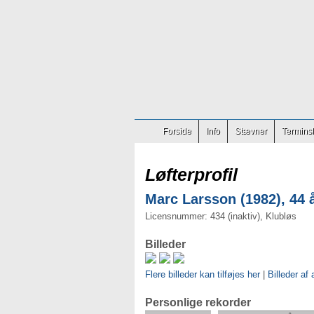
Forside
Info
Stævner
Terminsl
Løfterprofil
Marc Larsson (1982), 44 
Licensnummer: 434 (inaktiv), Klubløs
Billeder
Flere billeder kan tilføjes her
|
Billeder af 
Personlige rekorder