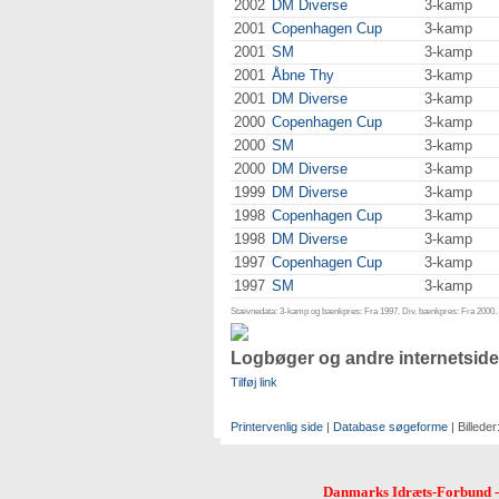
2002
DM Diverse
3-kamp
2001
Copenhagen Cup
3-kamp
2001
SM
3-kamp
2001
Åbne Thy
3-kamp
2001
DM Diverse
3-kamp
2000
Copenhagen Cup
3-kamp
2000
SM
3-kamp
2000
DM Diverse
3-kamp
1999
DM Diverse
3-kamp
1998
Copenhagen Cup
3-kamp
1998
DM Diverse
3-kamp
1997
Copenhagen Cup
3-kamp
1997
SM
3-kamp
Stævnedata: 3-kamp og bænkpres: Fra 1997. Div. bænkpres: Fra 2000. D
Logbøger og andre internetside
Tilføj link
Printervenlig side
|
Database søgeforme
| Billeder
Danmarks Idræts-Forbund