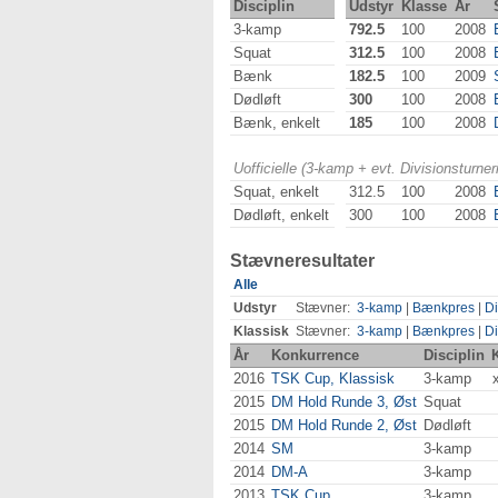
Disciplin
Udstyr
Klasse
År
3-kamp
792.5
100
2008
Squat
312.5
100
2008
Bænk
182.5
100
2009
Dødløft
300
100
2008
Bænk, enkelt
185
100
2008
Uofficielle (3-kamp + evt. Divisionsturn
Squat, enkelt
312.5
100
2008
Dødløft, enkelt
300
100
2008
Stævneresultater
Alle
Udstyr
Stævner:
3-kamp
|
Bænkpres
|
Di
Klassisk
Stævner:
3-kamp
|
Bænkpres
|
Di
År
Konkurrence
Disciplin
2016
TSK Cup, Klassisk
3-kamp
2015
DM Hold Runde 3, Øst
Squat
2015
DM Hold Runde 2, Øst
Dødløft
2014
SM
3-kamp
2014
DM-A
3-kamp
2013
TSK Cup
3-kamp