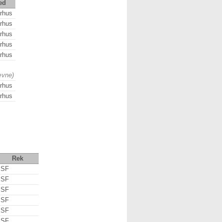
ed
rhus
rhus
rhus
rhus
rhus
ævne)
rhus
rhus
Rek
 SF
 SF
 SF
 SF
 SF
 SF