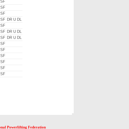
 SF
 SF
 SF
 SF
DR U DL
 SF
 SF
DR U DL
 SF
DR U DL
 SF
 SF
 SF
 SF
 SF
 SF
onal Powerlifting Federation