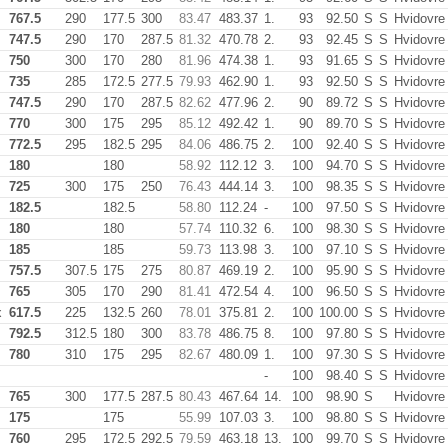
767.5
290
177.5
300
83.47
483.37
1.
93
92.50
S
S
Hvidovre
747.5
290
170
287.5
81.32
470.78
2.
93
92.45
S
S
Hvidovre
750
300
170
280
81.96
474.38
1.
93
91.65
S
S
Hvidovre
735
285
172.5
277.5
79.93
462.90
1.
93
92.50
S
S
Hvidovre
747.5
290
170
287.5
82.62
477.96
2.
90
89.72
S
S
Hvidovre
770
300
175
295
85.12
492.42
1.
90
89.70
S
S
Hvidovre
772.5
295
182.5
295
84.06
486.75
2.
100
92.40
S
S
Hvidovre
180
180
58.92
112.12
3.
100
94.70
S
S
Hvidovre
725
300
175
250
76.43
444.14
3.
100
98.35
S
S
Hvidovre
182.5
182.5
58.80
112.24
-
100
97.50
S
S
Hvidovre
180
180
57.74
110.32
6.
100
98.30
S
S
Hvidovre
185
185
59.73
113.98
3.
100
97.10
S
S
Hvidovre
757.5
307.5
175
275
80.87
469.19
2.
100
95.90
S
S
Hvidovre
765
305
170
290
81.41
472.54
4.
100
96.50
S
S
Hvidovre
x
617.5
225
132.5
260
78.01
375.81
2.
100
100.00
S
S
Hvidovre
792.5
312.5
180
300
83.78
486.75
8.
100
97.80
S
S
Hvidovre
780
310
175
295
82.67
480.09
1.
100
97.30
S
S
Hvidovre
-
100
98.40
S
S
Hvidovre
765
300
177.5
287.5
80.43
467.64
14.
100
98.90
S
Hvidovre
175
175
55.99
107.03
3.
100
98.80
S
S
Hvidovre
760
295
172.5
292.5
79.59
463.18
13.
100
99.70
S
S
Hvidovre