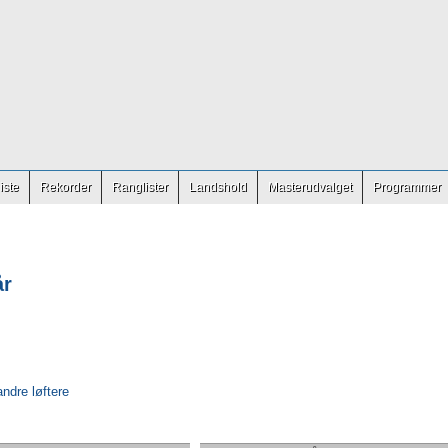
iste
Rekorder
Ranglister
Landshold
Masterudvalget
Programmer
år
andre løftere