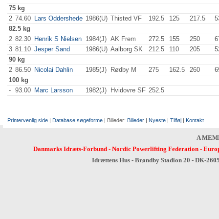
75 kg
2
74.60
Lars Oddershede
1986(U)
Thisted VF
192.5
125
.0
217.5
5
82.5 kg
2
82.30
Henrik S Nielsen
1984(J)
AK Frem
272.5
155
.0
250
.0
6
3
81.10
Jesper Sand
1986(U)
Aalborg SK
212.5
110
.0
205
.0
5
90 kg
2
86.50
Nicolai Dahlin
1985(J)
Rødby M
275
.0
162.5
260
.0
6
100 kg
-
93.00
Marc Larsson
1982(J)
Hvidovre SF
252.5
Printervenlig side
|
Database søgeforme
| Billeder:
Billeder
|
Nyeste
|
Tilføj
|
Kontakt
A MEM
Danmarks Idræts-Forbund
-
Nordic Powerlifting Federation
-
Europ
Idrættens Hus - Brøndby Stadion 20 - DK-260