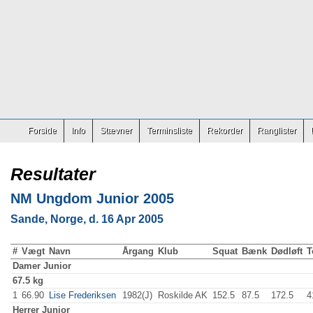
Forside
Info
Stævner
Terminsliste
Rekorder
Ranglister
Resultater
NM Ungdom Junior 2005
Sande, Norge, d. 16 Apr 2005
#
Vægt
Navn
Årgang
Klub
Squat
Bænk
Dødløft
T
Damer
Junior
67.5 kg
1
66.90
Lise Frederiksen
1982(J)
Roskilde AK
152.5
87.5
172.5
4
Herrer
Junior