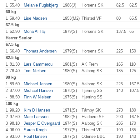
1
55.40
Melanie Fuglsbjerg
1986(J)
Horsens SK
82.5
62.5
60 kg
1
59.40
Lise Madsen
1953(M2)
Thisted VF
80
.0
65.5
67.5 kg
1
62.90
Mona Al Haj
1979(S)
Horsens SK
137.5
65
.0
Herrer
Senior
67.5 kg
1
66.40
Thomas Andersen
1979(S)
Horsens SK
225
.0
150
.0
82.5 kg
1
81.30
Lars Cammerou
1981(S)
AK Frem
165
.0
110
.0
2
78.40
Tom Nielsen
1980(S)
Aalborg SK
135
.0
125
.0
90 kg
1
89.60
Michael Jensen
1980(S)
Aalborg SK
225
.0
167.5
2
87.00
Michael Hansen
1978(S)
Hjørring SS
140
.0
107.5
-
88.50
Finn W Nielsen
1975(S)
Hjørring SS
100 kg
1
99.20
Kim D Hansen
1971(S)
Tårnby SK
270
.0
180
.0
2
97.60
Marc Larsson
1982(S)
Hvidovre SF
290
.0
167.5
3
98.10
Jesper E Overgaard
1974(S)
Aalborg SK
285
.0
170
.0
4
96.00
Søren Kragh
1977(S)
Thisted VF
190
.0
135
.0
5
93.50
Poul Hansen
1977(S)
Odense BBC
190
.0
140
.0