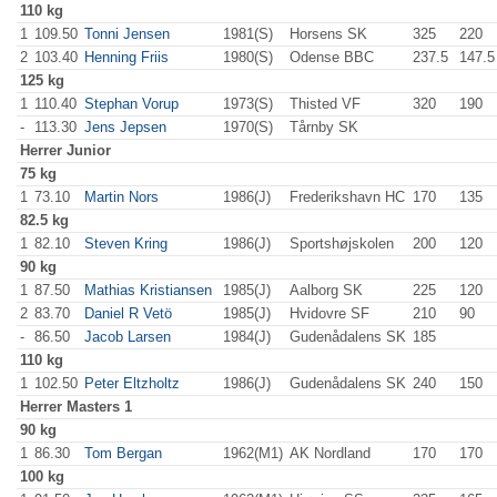
110 kg
1
109.50
Tonni Jensen
1981(S)
Horsens SK
325
.0
220
.0
2
103.40
Henning Friis
1980(S)
Odense BBC
237.5
147.5
125 kg
1
110.40
Stephan Vorup
1973(S)
Thisted VF
320
.0
190
.0
-
113.30
Jens Jepsen
1970(S)
Tårnby SK
Herrer
Junior
75 kg
1
73.10
Martin Nors
1986(J)
Frederikshavn HC
170
.0
135
.0
82.5 kg
1
82.10
Steven Kring
1986(J)
Sportshøjskolen
200
.0
120
.0
90 kg
1
87.50
Mathias Kristiansen
1985(J)
Aalborg SK
225
.0
120
.0
2
83.70
Daniel R Vetö
1985(J)
Hvidovre SF
210
.0
90
.0
-
86.50
Jacob Larsen
1984(J)
Gudenådalens SK
185
.0
110 kg
1
102.50
Peter Eltzholtz
1986(J)
Gudenådalens SK
240
.0
150
.0
Herrer
Masters 1
90 kg
1
86.30
Tom Bergan
1962(M1)
AK Nordland
170
.0
170
.0
100 kg