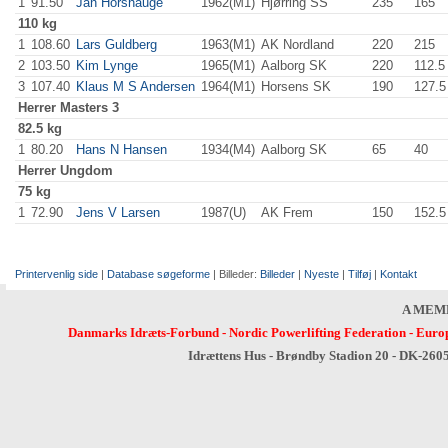
1
91.50
Jan Horshauge
1962(M1)
Hjørring SS
235
.0
165
.0
110 kg
1
108.60
Lars Guldberg
1963(M1)
AK Nordland
220
.0
215
.0
2
103.50
Kim Lynge
1965(M1)
Aalborg SK
220
.0
112.5
3
107.40
Klaus M S Andersen
1964(M1)
Horsens SK
190
.0
127.5
Herrer
Masters 3
82.5 kg
1
80.20
Hans N Hansen
1934(M4)
Aalborg SK
65
.0
40
.0
Herrer
Ungdom
75 kg
1
72.90
Jens V Larsen
1987(U)
AK Frem
150
.0
152.5
Printervenlig side
|
Database søgeforme
| Billeder:
Billeder
|
Nyeste
|
Tilføj
|
Kontakt
A MEM
Danmarks Idræts-Forbund
-
Nordic Powerlifting Federation
-
Europ
Idrættens Hus - Brøndby Stadion 20 - DK-260