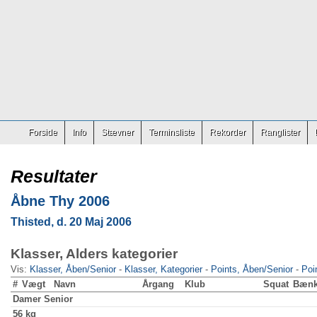
Forside
Info
Stævner
Terminsliste
Rekorder
Ranglister
Resultater
Åbne Thy 2006
Thisted, d. 20 Maj 2006
Klasser, Alders kategorier
Vis:
Klasser, Åben/Senior
-
Klasser, Kategorier
-
Points, Åben/Senior
-
Poi
#
Vægt
Navn
Årgang
Klub
Squat
Bæn
Damer
Senior
56 kg