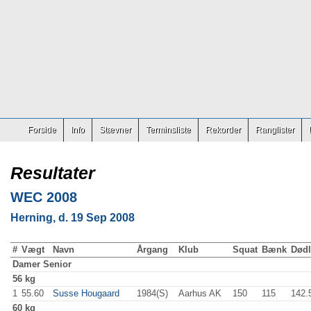
Forside
Info
Stævner
Terminsliste
Rekorder
Ranglister
Resultater
WEC 2008
Herning, d. 19 Sep 2008
#
Vægt
Navn
Årgang
Klub
Squat
Bænk
Dødl
Damer
Senior
56 kg
1
55.60
Susse Hougaard
1984(S)
Aarhus AK
150
.0
115
.0
142.
60 kg