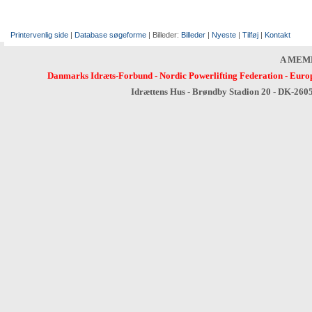
Printervenlig side
|
Database søgeforme
| Billeder:
Billeder
|
Nyeste
|
Tilføj
|
Kontakt
A MEM
Danmarks Idræts-Forbund
-
Nordic Powerlifting Federation
-
Europ
Idrættens Hus - Brøndby Stadion 20 - DK-260