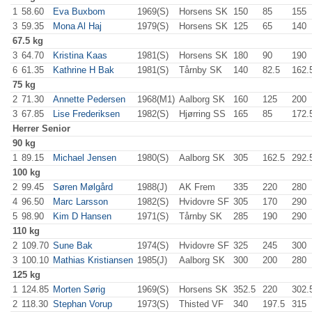
1
58.60
Eva Buxbom
1969(S)
Horsens SK
150
.0
85
.0
155
.
3
59.35
Mona Al Haj
1979(S)
Horsens SK
125
.0
65
.0
140
.
67.5 kg
3
64.70
Kristina Kaas
1981(S)
Horsens SK
180
.0
90
.0
190
.
6
61.35
Kathrine H Bak
1981(S)
Tårnby SK
140
.0
82.5
162.
75 kg
2
71.30
Annette Pedersen
1968(M1)
Aalborg SK
160
.0
125
.0
200
.
3
67.85
Lise Frederiksen
1982(S)
Hjørring SS
165
.0
85
.0
172.
Herrer
Senior
90 kg
1
89.15
Michael Jensen
1980(S)
Aalborg SK
305
.0
162.5
292.
100 kg
2
99.45
Søren Mølgård
1988(J)
AK Frem
335
.0
220
.0
280
.
4
96.50
Marc Larsson
1982(S)
Hvidovre SF
305
.0
170
.0
290
.
5
98.90
Kim D Hansen
1971(S)
Tårnby SK
285
.0
190
.0
290
.
110 kg
2
109.70
Sune Bak
1974(S)
Hvidovre SF
325
.0
245
.0
300
.
3
100.10
Mathias Kristiansen
1985(J)
Aalborg SK
300
.0
200
.0
280
.
125 kg
1
124.85
Morten Sørig
1969(S)
Horsens SK
352.5
220
.0
302.
2
118.30
Stephan Vorup
1973(S)
Thisted VF
340
.0
197.5
315
.