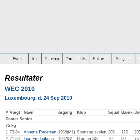
Forside
Info
Stævner
Terminsliste
Rekorder
Ranglister
Resultater
WEC 2010
Luxembourg, d. 24 Sep 2010
#
Vægt
Navn
Årgang
Klub
Squat
Bænk
Dø
Damer
Senior
75 kg
1
73.84
Annette Pedersen
1968(M1)
Sportshøjskolen
205
.0
125
.0
20
2
71.88
Lise Frederiksen
1982(S)
Hjørring SS
70
.0
90
.0
75