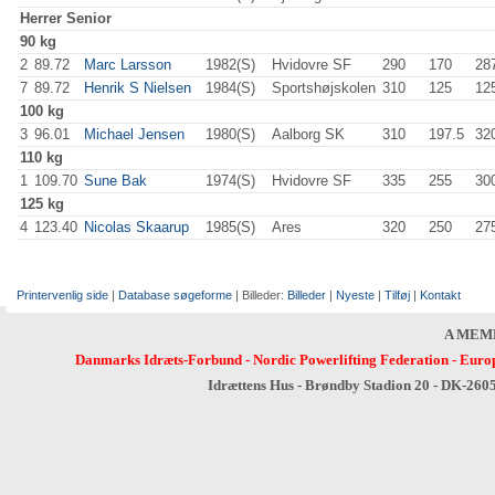
Herrer
Senior
90 kg
2
89.72
Marc Larsson
1982(S)
Hvidovre SF
290
.0
170
.0
28
7
89.72
Henrik S Nielsen
1984(S)
Sportshøjskolen
310
.0
125
.0
12
100 kg
3
96.01
Michael Jensen
1980(S)
Aalborg SK
310
.0
197.5
32
110 kg
1
109.70
Sune Bak
1974(S)
Hvidovre SF
335
.0
255
.0
30
125 kg
4
123.40
Nicolas Skaarup
1985(S)
Ares
320
.0
250
.0
27
Printervenlig side
|
Database søgeforme
| Billeder:
Billeder
|
Nyeste
|
Tilføj
|
Kontakt
A MEM
Danmarks Idræts-Forbund
-
Nordic Powerlifting Federation
-
Europ
Idrættens Hus - Brøndby Stadion 20 - DK-260