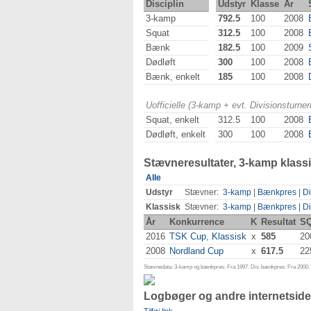
Disciplin
Udstyr
Klasse
År
3-kamp
792.5
100
2008
Squat
312.5
100
2008
Bænk
182.5
100
2009
Dødløft
300
100
2008
Bænk, enkelt
185
100
2008
Uofficielle (3-kamp + evt. Divisionsturn
Squat, enkelt
312.5
100
2008
Dødløft, enkelt
300
100
2008
Stævneresultater, 3-kamp klass
Alle
Udstyr
Stævner:
3-kamp
|
Bænkpres
|
Di
Klassisk
Stævner:
3-kamp
|
Bænkpres
|
Di
År
Konkurrence
K
Resultat
S
2016
TSK Cup, Klassisk
x
585
20
2008
Nordland Cup
x
617.5
22
Stævnedata: 3-kamp og bænkpres: Fra 1997. Div. bænkpres: Fra 2000. D
Logbøger og andre internetside