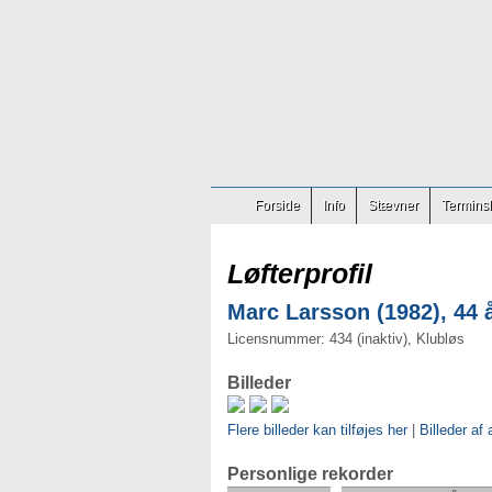
Forside
Info
Stævner
Terminsl
Løfterprofil
Marc Larsson (1982), 44 
Licensnummer: 434 (inaktiv), Klubløs
Billeder
Flere billeder kan tilføjes her
|
Billeder af 
Personlige rekorder