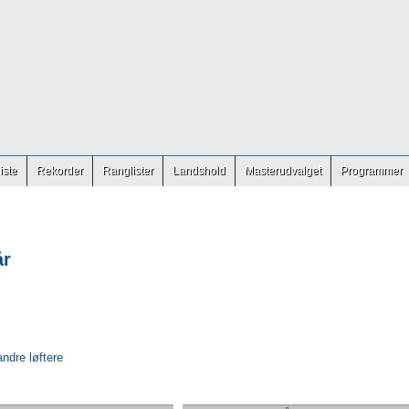
iste
Rekorder
Ranglister
Landshold
Masterudvalget
Programmer
år
andre løftere