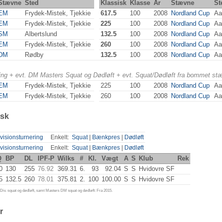
Stævne
Sted
Klassisk
Klasse
År
Stævne
St
EM
Frydek-Mistek, Tjekkie
617.5
100
2008
Nordland Cup
Aa
EM
Frydek-Mistek, Tjekkie
225
100
2008
Nordland Cup
Aa
SM
Albertslund
132.5
100
2008
Nordland Cup
Aa
EM
Frydek-Mistek, Tjekkie
260
100
2008
Nordland Cup
Aa
DM
Rødby
132.5
100
2008
Nordland Cup
Aa
ering + evt. DM Masters Squat og Dødløft + evt. Squat/Dødløft fra bommet st
EM
Frydek-Mistek, Tjekkie
225
100
2008
Nordland Cup
Aa
EM
Frydek-Mistek, Tjekkie
260
100
2008
Nordland Cup
Aa
isk
visionsturnering
Enkelt:
Squat
|
Bænkpres
|
Dødløft
visionsturnering
Enkelt:
Squat
|
Bænkpres
|
Dødløft
Q
BP
DL
IPF-P
Wilks
#
Kl.
Vægt
A
S
Klub
Rek
0
130
255
76.92
369.31
6.
93
92.04
S
S
Hvidovre SF
5
132.5
260
78.01
375.81
2.
100
100.00
S
S
Hvidovre SF
iv. squat og dødløft, samt Masters DM squat og dødløft: Fra 2015.
r