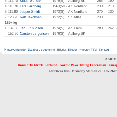
3
111.70
Klaus WJ Bak
1979(S)
Aalborg SK
265
.0
190
.0
4
110.70
Lars Guldberg
1963(M1)
AK Nordland
230
.0
210
.0
5
111.80
Jesper Smidt
1973(S)
AK Nordland
270
.0
130
.0
-
123.20
Ralf Jakobsen
1972(S)
SK Atlas
230
.0
125+ kg
1
137.60
Jan F Knudsen
1974(S)
AK Frem
280
.0
262.5
-
152.60
Carsten Jørgensen
1976(S)
Aalborg SK
Printervenlig side
|
Database søgeforme
| Billeder:
Billeder
|
Nyeste
|
Tilføj
|
Kontakt
A MEM
Danmarks Idræts-Forbund
-
Nordic Powerlifting Federation
-
Europ
Idrættens Hus - Brøndby Stadion 20 - DK-260