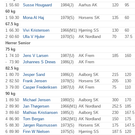
1
55.60
Susse Hougaard
1984(J)
Aarhus AK
120
.0
95
.0
60 kg
1
59.30
Mona Al Haj
1979(S)
Horsens SK
135
.0
60
.0
67.5 kg
1
66.30
Vivi Kristensen
1966(M1)
Hjørring SS
130
.0
60
.0
2
60.60
Ulla V Hjuler
1970(S)
AK Nordland
70
.0
37.5
Herrer
Senior
75 kg
1
74.10
Jens V Larsen
1987(U)
AK Frem
185
.0
160
.0
-
73.90
Johannes S Drews
1986(J)
AK Frem
82.5 kg
1
80.70
Jesper Sand
1986(J)
Aalborg SK
215
.0
120
.0
2
82.50
Frank Jensen
1978(S)
Horsens SK
205
.0
130
.0
3
79.00
Casper Frederiksen
1987(U)
AK Frem
75
.0
110
.0
90 kg
1
89.50
Michael Jensen
1980(S)
Aalborg SK
300
.0
170
.0
2
89.90
Jan Thøgersen
1966(M1)
AK Nordland
252.5
185
.0
3
89.60
Mathias Kristiansen
1985(J)
Aalborg SK
230
.0
167.5
4
86.90
Tom Bergan
1962(M1)
AK Nordland
150
.0
175
.0
5
88.30
Jørgen Rasmussen
1973(S)
Horsens SK
175
.0
147.5
6
89.90
Finn W Nielsen
1975(S)
Hjørring SS
187.5
120
.0