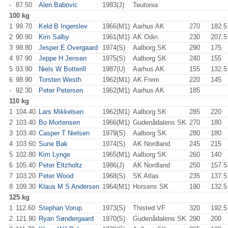
-
87.50
Alen Babovic
1983(J)
Teutonia
100 kg
1
99.70
Keld B Ingerslev
1966(M1)
Aarhus AK
270
.0
182.5
2
90.90
Kim Salby
1961(M1)
AK Odin
230
.0
207.5
3
98.80
Jesper E Overgaard
1974(S)
Aalborg SK
290
.0
175
.0
4
97.90
Jeppe H Jensen
1975(S)
Aalborg SK
240
.0
155
.0
5
93.90
Niels W Botterill
1987(U)
Aarhus AK
155
.0
132.5
6
98.90
Torsten Westh
1962(M1)
AK Frem
220
.0
145
.0
-
92.30
Peter Petersen
1962(M1)
Aarhus AK
185
.0
110 kg
1
104.40
Lars Mikkelsen
1962(M1)
Aalborg SK
285
.0
220
.0
2
103.40
Bo Mortensen
1966(M1)
Gudenådalens SK
270
.0
180
.0
3
103.40
Casper T Nielsen
1979(S)
Aalborg SK
280
.0
180
.0
4
103.60
Sune Bak
1974(S)
AK Nordland
245
.0
215
.0
5
102.80
Kim Lynge
1965(M1)
Aalborg SK
260
.0
140
.0
6
105.40
Peter Eltzholtz
1986(J)
AK Nordland
250
.0
157.5
7
103.20
Peter Wood
1968(S)
SK Atlas
235
.0
137.5
8
109.30
Klaus M S Andersen
1964(M1)
Horsens SK
190
.0
132.5
125 kg
1
112.60
Stephan Vorup
1973(S)
Thisted VF
320
.0
192.5
2
121.90
Ryan Søndergaard
1970(S)
Gudenådalens SK
290
.0
200
.0