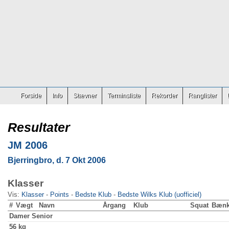
Forside
Info
Stævner
Terminsliste
Rekorder
Ranglister
Resultater
JM 2006
Bjerringbro, d. 7 Okt 2006
Klasser
Vis:
Klasser
-
Points
-
Bedste Klub
-
Bedste Wilks Klub (uofficiel)
#
Vægt
Navn
Årgang
Klub
Squat
Bæn
Damer
Senior
56 kg