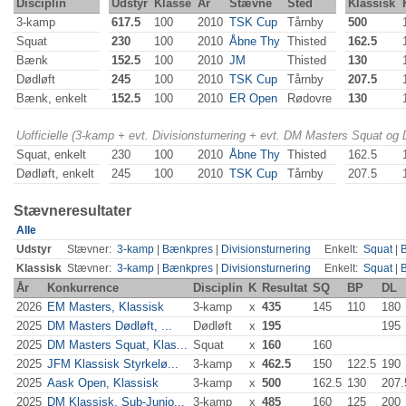
Disciplin
Udstyr
Klasse
År
Stævne
Sted
Klassisk
3-kamp
617.5
100
2010
TSK Cup
Tårnby
500
Squat
230
100
2010
Åbne Thy
Thisted
162.5
Bænk
152.5
100
2010
JM
Thisted
130
Dødløft
245
100
2010
TSK Cup
Tårnby
207.5
Bænk, enkelt
152.5
100
2010
ER Open
Rødovre
130
Uofficielle (3-kamp + evt. Divisionsturnering + evt. DM Masters Squat og
Squat, enkelt
230
100
2010
Åbne Thy
Thisted
162.5
Dødløft, enkelt
245
100
2010
TSK Cup
Tårnby
207.5
Stævneresultater
Alle
Udstyr
Stævner:
3-kamp
|
Bænkpres
|
Divisionsturnering
Enkelt:
Squat
|
Klassisk
Stævner:
3-kamp
|
Bænkpres
|
Divisionsturnering
Enkelt:
Squat
|
År
Konkurrence
Disciplin
K
Resultat
SQ
BP
DL
2026
EM Masters, Klassisk
3-kamp
x
435
145
110
180
2025
DM Masters Dødløft, ...
Dødløft
x
195
195
2025
DM Masters Squat, Klas...
Squat
x
160
160
2025
JFM Klassisk Styrkelø...
3-kamp
x
462.5
150
122.5
190
2025
Aask Open, Klassisk
3-kamp
x
500
162.5
130
207.
2025
DM Klassisk, Sub-Junio...
3-kamp
x
485
160
125
200