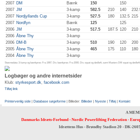
2007
DM
Bænk
150
150
2007
JM
3-kamp
582.5
210
140
232.
2007
Nordjyllands Cup
3-kamp
527.5
180
132.5
215
2007
Nordfyn
Bænk
125
125
2006
JM
3-kamp
517.5
187.5
120
210
2006
Åbne Thy
3-kamp
2006
DM-B
3-kamp
510
190
120
200
2005
Åbne Thy
3-kamp
465
175
110
180
2004
Åbne Thy
3-kamp
Stævnedata: 3-kamp og bænkpres: Fra 1997. Div. bænkpres: Fra 2000. Div. squat og dødløft, samt Masters DM squat og dødløft:
Logbøger og andre internetsider
Klub:
styrkesport.dk
,
facebook.com
Tilføj link
Printervenlig side
|
Database søgeforme
| Billeder:
Billeder
|
Nyeste
|
Tilføj
|
Kontakt
A MEM
Danmarks Idræts-Forbund
-
Nordic Powerlifting Federation
-
Europ
Idrættens Hus - Brøndby Stadion 20 - DK-260