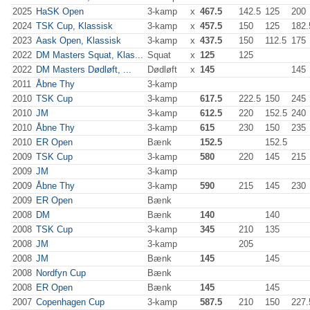
2025
HaSK Open
3-kamp
x
467.5
142.5
125
200
2024
TSK Cup, Klassisk
3-kamp
x
457.5
150
125
182.
2023
Aask Open, Klassisk
3-kamp
x
437.5
150
112.5
175
2022
DM Masters Squat, Klas...
Squat
x
125
125
2022
DM Masters Dødløft, ...
Dødløft
x
145
145
2011
Åbne Thy
3-kamp
2010
TSK Cup
3-kamp
617.5
222.5
150
245
2010
JM
3-kamp
612.5
220
152.5
240
2010
Åbne Thy
3-kamp
615
230
150
235
2010
ER Open
Bænk
152.5
152.5
2009
TSK Cup
3-kamp
580
220
145
215
2009
JM
3-kamp
2009
Åbne Thy
3-kamp
590
215
145
230
2009
ER Open
Bænk
2008
DM
Bænk
140
140
2008
TSK Cup
3-kamp
345
210
135
2008
JM
3-kamp
205
2008
JM
Bænk
145
145
2008
Nordfyn Cup
Bænk
2008
ER Open
Bænk
145
145
2007
Copenhagen Cup
3-kamp
587.5
210
150
227.