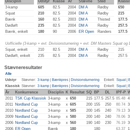
Disciplin
Udstyr
Klasse
År
Stævne
Sted
Klassi
3-kamp
605
82.5
2004
DM A
Rødby
650
Squat
210
82.5
2004
DM A
Rødby
215
Bænk
160
82.5
2003
DM A
Thisted
177.5
Dødløft
235
82.5
2004
DM A
Rødby
257.5
Bænk, enkelt
180
90
2006
ER Open
Randers
177.5
Uofficielle (3-kamp + evt. Divisionsturnering + evt. DM Masters Squat og
Squat, enkelt
210
82.5
2004
DM A
Rødby
215
Dødløft, enkelt
235
82.5
2004
DM A
Rødby
257.5
Stævneresultater
Alle
Udstyr
Stævner:
3-kamp
|
Bænkpres
|
Divisionsturnering
Enkelt:
Squat
|
Klassisk
Stævner:
3-kamp
|
Bænkpres
|
Divisionsturnering
Enkelt:
Squat
|
År
Konkurrence
Disciplin
K
Resultat
SQ
BP
DL
IPF-P
W
2011
TSK Cup Klassisk
3-kamp
x
650
215
177.5
257.5
85.48
4
2011
Nordland Cup
3-kamp
x
605
200
155
250
80.74
3
2010
Nordland Cup
3-kamp
x
585
200
145
240
79.13
3
2009
Nordland Cup
3-kamp
x
580
200
140
240
78.06
3
2006
Nordland Cup
3-kamp
x
560
190
140
230
76.19
3
2006
ER Open
Bænk
180
180
63.37
1