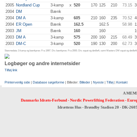
2005
Nordland Cup
3-kamp
x
520
170
125
210
73.15
3
2004
DM
Bænk
2004
DM A
3-kamp
605
210
160
235
70.52
4
2004
ER Open
Bænk
162.5
162.5
58.98
1
2003
JM
Bænk
160
160
1
2003
DM A
3-kamp
575
200
160
215
68.49
3
2003
DM-C
3-kamp
520
190
130
200
62.73
3
Stævnedata: 3-kamp og bænkpres: Fra 1997. Div. bænkpres: Fra 2000. Div. squat og dødløft, samt Masters DM squat og dødløft:
Logbøger og andre internetsider
Tilføj link
Printervenlig side
|
Database søgeforme
| Billeder:
Billeder
|
Nyeste
|
Tilføj
|
Kontakt
A MEM
Danmarks Idræts-Forbund
-
Nordic Powerlifting Federation
-
Europ
Idrættens Hus - Brøndby Stadion 20 - DK-260