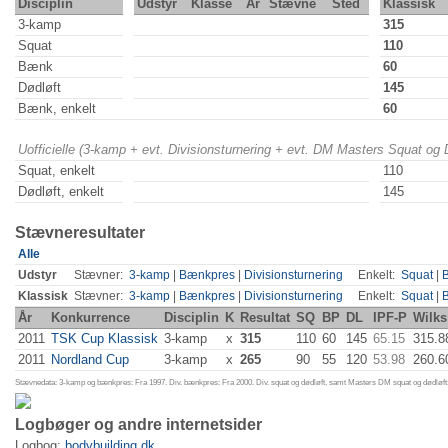
Disciplin
Udstyr
Klasse
År
Stævne
Sted
Klassisk
3-kamp
315
Squat
110
Bænk
60
Dødløft
145
Bænk, enkelt
60
Uofficielle (3-kamp + evt. Divisionsturnering + evt. DM Masters Squat og
Squat, enkelt
110
Dødløft, enkelt
145
Stævneresultater
Alle
Udstyr
Stævner:
3-kamp
|
Bænkpres
|
Divisionsturnering
Enkelt:
Squat
|
Klassisk
Stævner:
3-kamp
|
Bænkpres
|
Divisionsturnering
Enkelt:
Squat
|
År
Konkurrence
Disciplin
K
Resultat
SQ
BP
DL
IPF-P
Wilks
2011
TSK Cup Klassisk
3-kamp
x
315
110
60
145
65.15
315.8
2011
Nordland Cup
3-kamp
x
265
90
55
120
53.98
260.6
Stævnedata: 3-kamp og bænkpres: Fra 1997. Div. bænkpres: Fra 2000. Div. squat og dødløft, samt Masters DM squat og dødløft:
Logbøger og andre internetsider
Logbog:
bodybuilding.dk