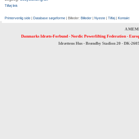
Tilføj link
Printervenlig side
|
Database søgeforme
| Billeder:
Billeder
|
Nyeste
|
Tilføj
|
Kontakt
A MEM
Danmarks Idræts-Forbund
-
Nordic Powerlifting Federation
-
Europ
Idrættens Hus - Brøndby Stadion 20 - DK-260