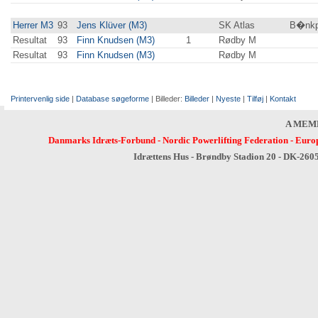
Herrer M3
93
Jens Klüver (M3)
SK Atlas
B�nkpr
Resultat
93
Finn Knudsen (M3)
1
Rødby M
Resultat
93
Finn Knudsen (M3)
Rødby M
Printervenlig side
|
Database søgeforme
| Billeder:
Billeder
|
Nyeste
|
Tilføj
|
Kontakt
A MEM
Danmarks Idræts-Forbund
-
Nordic Powerlifting Federation
-
Europ
Idrættens Hus - Brøndby Stadion 20 - DK-260