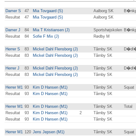
Damer S
47
Mia Tovgaard (S)
Aalborg SK
B�nkp
Resultat
47
Mia Tovgaard (S)
Aalborg SK
Damer J
84
Mia T Kristiansen (J)
Sportshøjskolen
B�nkp
Resultat
84
Sofie F Mix (J)
Rødby M
Herrer S
83
Mickel Dahl Flensborg (J)
Tårnby SK
D�dl�
Resultat
83
Mickel Dahl Flensborg (J)
Tårnby SK
Herrer J
83
Mickel Dahl Flensborg (J)
Tårnby SK
D�dl�
Resultat
83
Mickel Dahl Flensborg (J)
Tårnby SK
Herrer M1
93
Kim D Hansen (M1)
Tårnby SK
Squat
Resultat
93
Kim D Hansen (M1)
Tårnby SK
Herrer M1
93
Kim D Hansen (M1)
Tårnby SK
Total
Resultat
93
Kim D Hansen (M1)
2
Tårnby SK
Resultat
93
Kim D Hansen (M1)
Tårnby SK
Herrer M1
120
Jens Jepsen (M1)
Tårnby SK
Squat