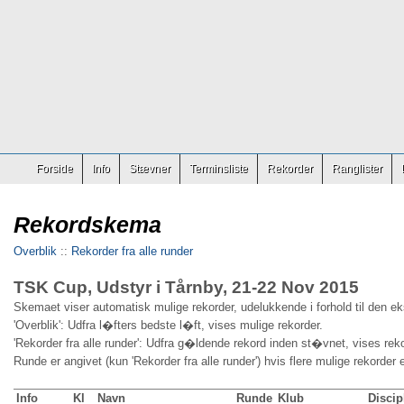
Forside
Info
Stævner
Terminsliste
Rekorder
Ranglister
Rekordskema
Overblik
::
Rekorder fra alle runder
TSK Cup, Udstyr i Tårnby, 21-22 Nov 2015
Skemaet viser automatisk mulige rekorder, udelukkende i forhold til den e
'Overblik': Udfra l�fters bedste l�ft, vises mulige rekorder.
'Rekorder fra alle runder': Udfra g�ldende rekord inden st�vnet, vises reko
Runde er angivet (kun 'Rekorder fra alle runder') hvis flere mulige rekorder 
Info
Kl
Navn
Runde
Klub
Discip